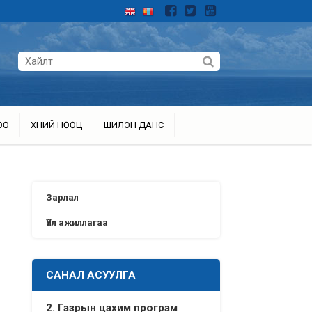
ӨӨ
ХҮНИЙ НӨӨЦ
ШИЛЭН ДАНС
Зарлал
Үйл ажиллагаа
САНАЛ АСУУЛГА
2. Газрын цахим програм