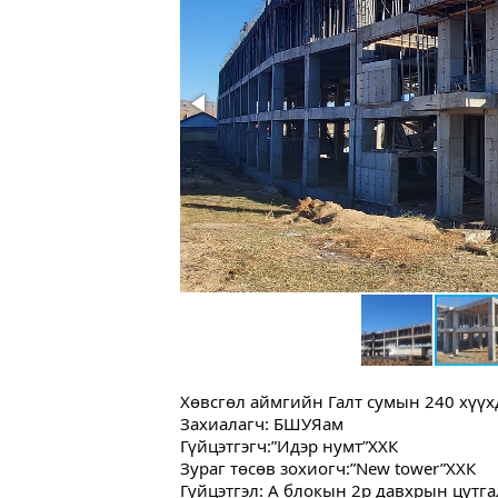
Хөвсгөл аймгийн Галт сумын 240 хүү
Захиалагч: БШУЯам
Гүйцэтгэгч:”Идэр нумт”ХХК
Зураг төсөв зохиогч:”New tower”ХХК
Гүйцэтгэл: А блокын 2р давхрын цутг