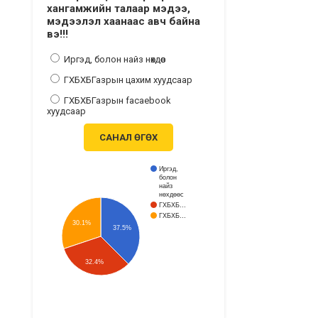
хангамжийн талаар мэдээ,
мэдээлэл хаанаас авч байна
вэ!!!
Иргэд, болон найз нөхдөөс
ГХБХБГазрын цахим хуудсаар
ГХБХБГазрын facaebook
хуудсаар
САНАЛ ӨГӨХ
Иргэд,
болон
найз
нөхдөөс
ГХБХБ…
ГХБХБ…
30.1%
37.5%
32.4%