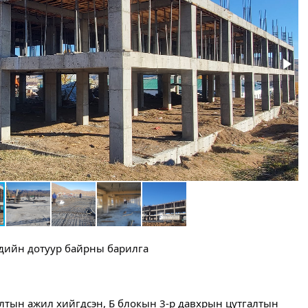
хдийн дотуур байрны барилга
алтын ажил хийгдсэн, Б блокын 3-р давхрын цутгалтын