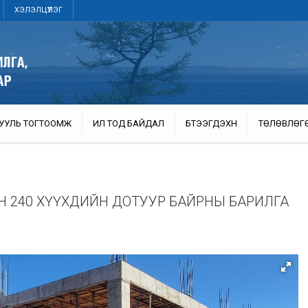
ХЭЛЭЛЦҮҮЛЭГ
УУЛЬ ТОГТООМЖ
ИЛ ТОД БАЙДАЛ
БҮТЭЭГДЭХҮҮН
ТӨЛӨВЛӨГ
ЫН 240 ХҮҮХДИЙН ДОТУУР БАЙРНЫ БАРИЛГА