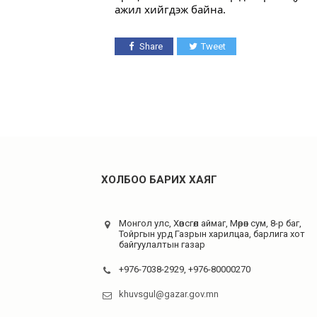
ажил хийгдэж байна.
Share
Tweet
ХОЛБОО БАРИХ ХАЯГ
Монгол улс, Хөвсгөл аймаг, Мөрөн сум, 8-р баг,
Тойргын урд Газрын харилцаа, барлига хот
байгуулалтын газар
+976-7038-2929, +976-80000270
khuvsgul@gazar.gov.mn