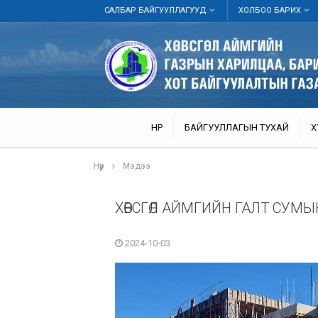
САЛБАР БАЙГУУЛЛАГУУД
ХОЛБОО БАРИХ
НҮҮР
БАЙГУУЛЛАГЫН ТУХАЙ
Х
Нүүр
Мэдээ
ХӨВСГӨЛ АЙМГИЙН ГАЛТ СУМ
2024-10-03