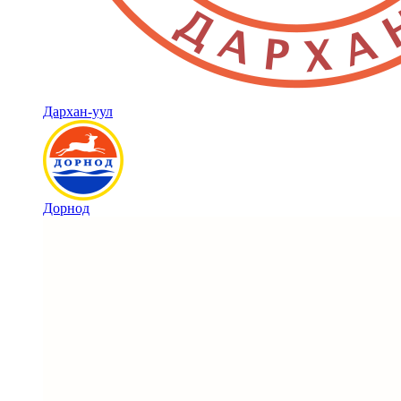
Дархан-уул
Дорнод