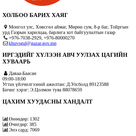
ХОЛБОО БАРИХ ХАЯГ
Монгол улс, Хөвсгөл аймаг, Мөрөн сум, 8-р баг, Тойргын
урд Газрын харилцаа, барлига хот байгуулалтын газар
+976-7038-2929, +976-80000270
khuvsgul@gazar.gov.mn
ИРГЭДИЙГ ХҮЛЭЭН АВЧ УУЛЗАХ ЦАГИЙН
ХУВААРЬ
Даваа-Баасан
09:00-18:00
Угтах үйлчилгээний ажилтан: Д.Улсболд 89123588
Бичиг хэрэг: Э.Цолмон туяа 88078659
ЦАХИМ ХУУДАСНЫ ХАНДАЛТ
Өнөөдөр: 1302
Өчигдөр: 385
Энэ сард: 7069