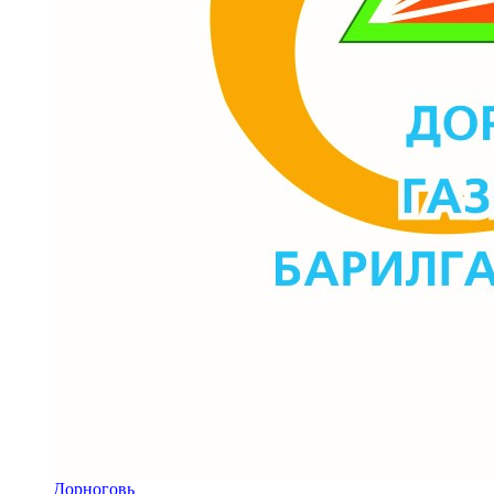
Дорноговь