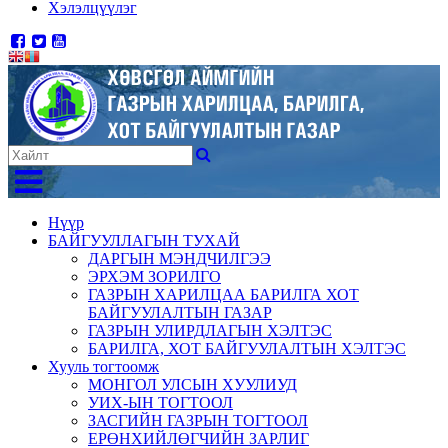
Хэлэлцүүлэг
Нүүр
БАЙГУУЛЛАГЫН ТУХАЙ
ДАРГЫН МЭНДЧИЛГЭЭ
ЭРХЭМ ЗОРИЛГО
ГАЗРЫН ХАРИЛЦАА БАРИЛГА ХОТ
БАЙГУУЛАЛТЫН ГАЗАР
ГАЗРЫН УЛИРДЛАГЫН ХЭЛТЭС
БАРИЛГА, ХОТ БАЙГУУЛАЛТЫН ХЭЛТЭС
Хууль тогтоомж
МОНГОЛ УЛСЫН ХУУЛИУД
УИХ-ЫН ТОГТООЛ
ЗАСГИЙН ГАЗРЫН ТОГТООЛ
ЕРӨНХИЙЛӨГЧИЙН ЗАРЛИГ