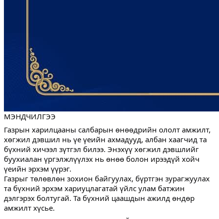
МЭНДЧИЛГЭЭ
Газрын харилцааны салбарын өнөөдрийн ололт амжилт,
хөгжил дэвшил нь үе үеийн ахмадууд, албан хаагчид та
бүхний хичээл зүтгэл билээ. Энэхүү хөгжил дэвшлийг
буухиалан үргэлжлүүлэх нь өнөө болон ирээдүй хойч
үеийн эрхэм үүрэг.
Газрыг төлөвлөн зохион байгуулах, бүртгэн зурагжуулах
та бүхний эрхэм хариуцлагатай үйлс улам батжин
дэлгэрэх болтугай. Та бүхний цаашдын ажилд өндөр
амжилт хүсье.