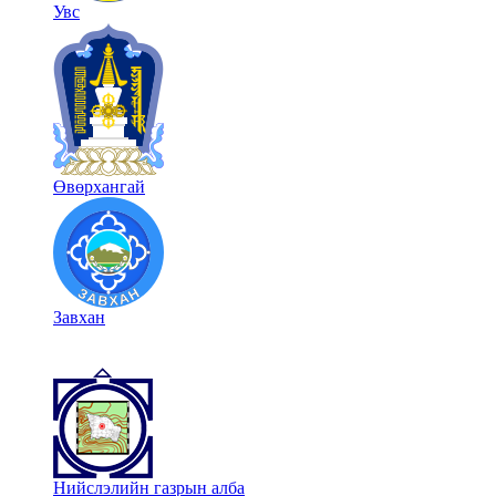
Увс
Өвөрхангай
Завхан
Нийслэлийн газрын алба