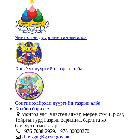
Чингэлтэй дүүргийн газрын алба
Хан-Уул дүүргийн газрын алба
Сонгинохайрхан дүүргийн газрын алба
Холбоо барих
Монгол улс, Хөвсгөл аймаг, Мөрөн сум, 8-р баг,
Тойргын урд Газрын харилцаа, барлига хот
байгуулалтын газар
+976-7038-2929, +976-80000270
khuvsgul@gazar.gov.mn