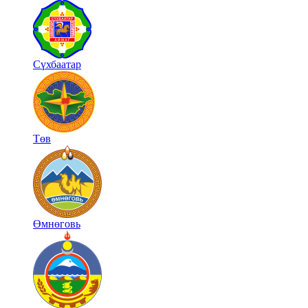
Сүхбаатар
Төв
Өмнөговь