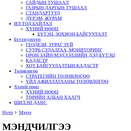
САЙДЫН ТУШААЛ
ГАЗРЫН ДАРГЫН ТУШААЛ
СТАНДАРТУУД
ДҮРЭМ, ЖУРАМ
ИЛ ТОД БАЙДАЛ
ХҮНИЙ НӨӨЦ
БҮТЭЦ, ЗОХИОН БАЙГУУЛАЛТ
Бүтээгдэхүүн
ГЕОДЕЗИ, ЗУРАГ ЗҮЙ
СУУРЬ СУДАЛГАА, МОНИТОРИНГ
ОРОН ЗАЙН МЭДЭЭЛЛИЙН ДЭД БҮТЭЦ
КАДАСТР
ХОТ БАЙГУУЛАЛТЫН КАДАСТР
Төлөвлөгөө
СТРАТЕГИЙН ТӨЛӨВЛӨГӨӨ
ҮЙЛ АЖИЛЛАГААНЫ ТӨЛӨВЛӨГӨӨ
Хүний нөөц
ХҮНИЙ НӨӨЦ
ТӨРИЙН АЛБАН ХААГЧ
ШИЛЭН ДАНС
Нүүр
Мэдээ
МЭНДЧИЛГЭЭ