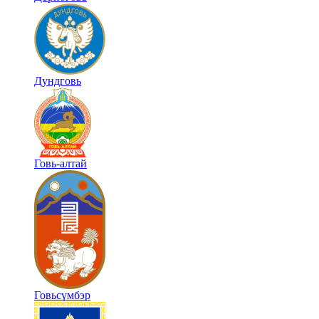
Дундговь
Говь-алтай
Говьсүмбэр