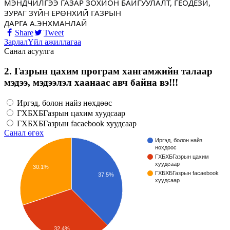
МЭНДЧИЛГЭЭ ГАЗАР ЗОХИОН БАЙГУУЛАЛТ, ГЕОДЕЗИ,
ЗУРАГ ЗҮЙН ЕРӨНХИЙ ГАЗРЫН
ДАРГА А.ЭНХМАНЛАЙ
Share
Tweet
Зарлал
Үйл ажиллагаа
Санал асуулга
2. Газрын цахим програм хангамжийн талаар
мэдээ, мэдээлэл хаанаас авч байна вэ!!!
Иргэд, болон найз нөхдөөс
ГХБХБГазрын цахим хуудсаар
ГХБХБГазрын facaebook хуудсаар
Санал өгөх
Иргэд, болон найз
нөхдөөс
ГХБХБГазрын цахим
хуудсаар
30.1%
ГХБХБГазрын facaebook
37.5%
хуудсаар
32.4%