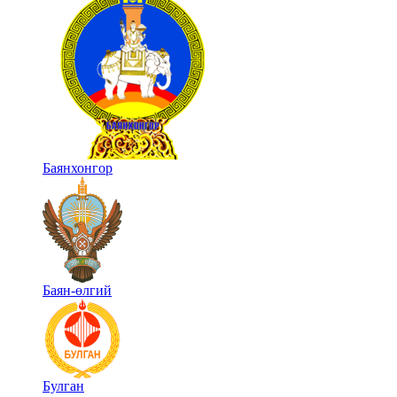
Баянхонгор
Баян-өлгий
Булган