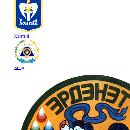
Хэнтий
Ховд