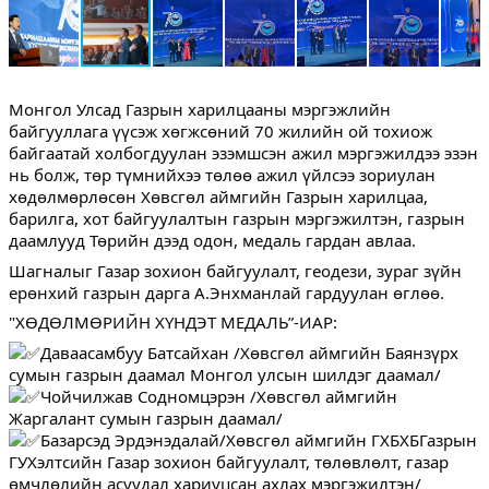
Монгол Улсад Газрын харилцааны мэргэжлийн
байгууллага үүсэж хөгжсөний 70 жилийн ой тохиож
байгаатай холбогдуулан эзэмшсэн ажил мэргэжилдээ эзэн
нь болж, төр түмнийхээ төлөө ажил үйлсээ зориулан
хөдөлмөрлөсөн Хөвсгөл аймгийн Газрын харилцаа,
барилга, хот байгуулалтын газрын мэргэжилтэн, газрын
даамлууд Төрийн дээд одон, медаль гардан авлаа.
Шагналыг Газар зохион байгуулалт, геодези, зураг зүйн
ерөнхий газрын дарга А.Энхманлай гардуулан өглөө.
"ХӨДӨЛМӨРИЙН ХҮНДЭТ МЕДАЛЬ”-ИАР:
Даваасамбуу Батсайхан /Хөвсгөл аймгийн Баянзүрх
сумын газрын даамал Монгол улсын шилдэг даамал/
Чойчилжав Содномцэрэн /Хөвсгөл аймгийн
Жаргалант сумын газрын даамал/
Базарсэд Эрдэнэдалай/Хөвсгөл аймгийн ГХБХБГазрын
ГУХэлтсийн Газар зохион байгуулалт, төлөвлөлт, газар
өмчлөлийн асуудал хариуцсан ахлах мэргэжилтэн/