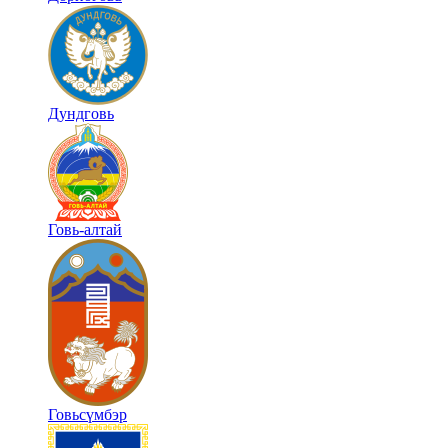
Дундговь
Говь-алтай
Говьсүмбэр