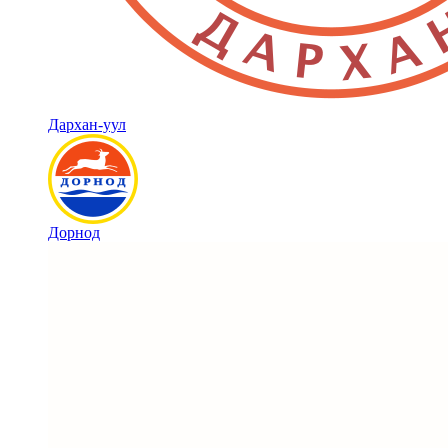
Дархан-уул
Дорнод