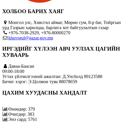
ХОЛБОО БАРИХ ХАЯГ
Монгол улс, Хөвсгөл аймаг, Мөрөн сум, 8-р баг, Тойргын
урд Газрын харилцаа, барлига хот байгуулалтын газар
+976-7038-2929, +976-80000270
khuvsgul@gazar.gov.mn
ИРГЭДИЙГ ХҮЛЭЭН АВЧ УУЛЗАХ ЦАГИЙН
ХУВААРЬ
Даваа-Баасан
09:00-18:00
Угтах үйлчилгээний ажилтан: Д.Улсболд 89123588
Бичиг хэрэг: Э.Цолмон туяа 88078659
ЦАХИМ ХУУДАСНЫ ХАНДАЛТ
Өнөөдөр: 379
Өчигдөр: 383
Энэ сард: 5761