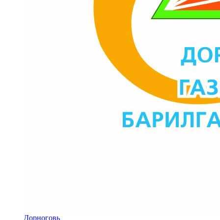
Дорноговь