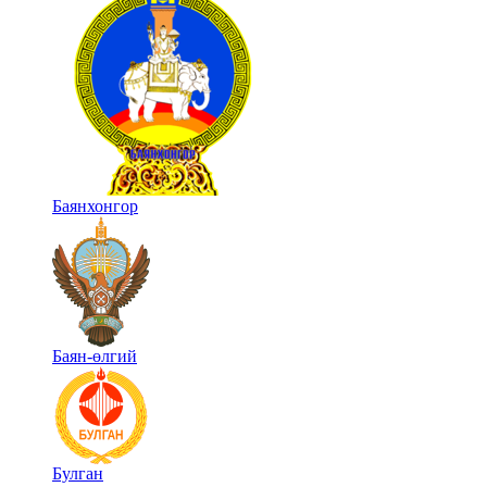
Баянхонгор
Баян-өлгий
Булган