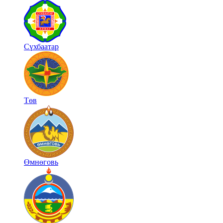
Сүхбаатар
Төв
Өмнөговь