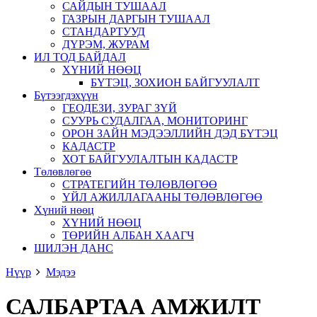
САЙДЫН ТУШААЛ
ГАЗРЫН ДАРГЫН ТУШААЛ
СТАНДАРТУУД
ДҮРЭМ, ЖУРАМ
ИЛ ТОД БАЙДАЛ
ХҮНИЙ НӨӨЦ
БҮТЭЦ, ЗОХИОН БАЙГУУЛАЛТ
Бүтээгдэхүүн
ГЕОДЕЗИ, ЗУРАГ ЗҮЙ
СУУРЬ СУДАЛГАА, МОНИТОРИНГ
ОРОН ЗАЙН МЭДЭЭЛЛИЙН ДЭД БҮТЭЦ
КАДАСТР
ХОТ БАЙГУУЛАЛТЫН КАДАСТР
Төлөвлөгөө
СТРАТЕГИЙН ТӨЛӨВЛӨГӨӨ
ҮЙЛ АЖИЛЛАГААНЫ ТӨЛӨВЛӨГӨӨ
Хүний нөөц
ХҮНИЙ НӨӨЦ
ТӨРИЙН АЛБАН ХААГЧ
ШИЛЭН ДАНС
Нүүр
Мэдээ
САЛБАРТАА АМЖИЛТ