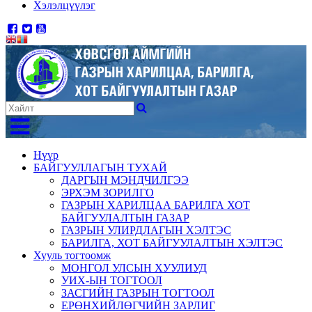
Хэлэлцүүлэг
Нүүр
БАЙГУУЛЛАГЫН ТУХАЙ
ДАРГЫН МЭНДЧИЛГЭЭ
ЭРХЭМ ЗОРИЛГО
ГАЗРЫН ХАРИЛЦАА БАРИЛГА ХОТ
БАЙГУУЛАЛТЫН ГАЗАР
ГАЗРЫН УЛИРДЛАГЫН ХЭЛТЭС
БАРИЛГА, ХОТ БАЙГУУЛАЛТЫН ХЭЛТЭС
Хууль тогтоомж
МОНГОЛ УЛСЫН ХУУЛИУД
УИХ-ЫН ТОГТООЛ
ЗАСГИЙН ГАЗРЫН ТОГТООЛ
ЕРӨНХИЙЛӨГЧИЙН ЗАРЛИГ