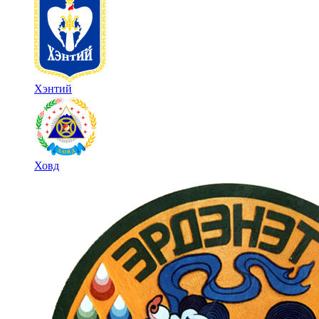
Хэнтий
Ховд