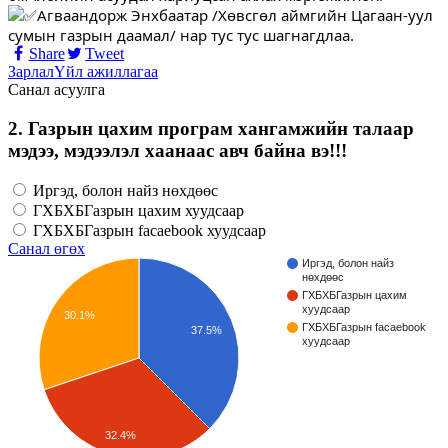
Агваандорж Энхбаатар /Хөвсгөл аймгийн Цагаан-уул
сумын газрын даамал/ нар тус тус шагнагдлаа.
Share
Tweet
Зарлал
Үйл ажиллагаа
Санал асуулга
2. Газрын цахим програм хангамжийн талаар
мэдээ, мэдээлэл хаанаас авч байна вэ!!!
Иргэд, болон найз нөхдөөс
ГХБХБГазрын цахим хуудсаар
ГХБХБГазрын facaebook хуудсаар
Санал өгөх
Иргэд, болон найз
нөхдөөс
ГХБХБГазрын цахим
хуудсаар
30.1%
ГХБХБГазрын facaebook
37.5%
хуудсаар
32.4%