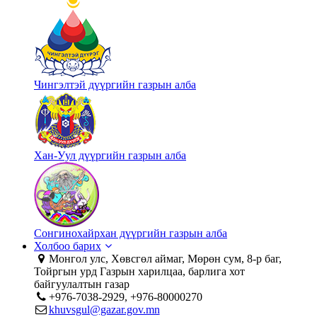
Чингэлтэй дүүргийн газрын алба
Хан-Уул дүүргийн газрын алба
Сонгинохайрхан дүүргийн газрын алба
Холбоо барих
Монгол улс, Хөвсгөл аймаг, Мөрөн сум, 8-р баг,
Тойргын урд Газрын харилцаа, барлига хот
байгуулалтын газар
+976-7038-2929, +976-80000270
khuvsgul@gazar.gov.mn