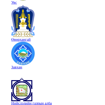
Увс
Өвөрхангай
Завхан
Нийслэлийн газрын алба