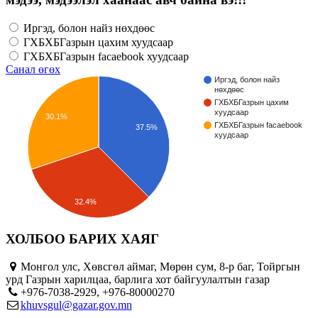
Иргэд, болон найз нөхдөөс
ГХБХБГазрын цахим хуудсаар
ГХБХБГазрын facaebook хуудсаар
Санал өгөх
Иргэд, болон найз
нөхдөөс
ГХБХБГазрын цахим
хуудсаар
30.1%
ГХБХБГазрын facaebook
37.5%
хуудсаар
32.4%
ХОЛБОО БАРИХ ХАЯГ
Монгол улс, Хөвсгөл аймаг, Мөрөн сум, 8-р баг, Тойргын
урд Газрын харилцаа, барлига хот байгуулалтын газар
+976-7038-2929, +976-80000270
khuvsgul@gazar.gov.mn