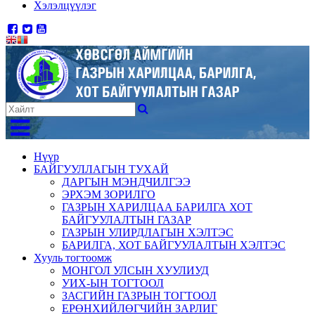
Хэлэлцүүлэг
Нүүр
БАЙГУУЛЛАГЫН ТУХАЙ
ДАРГЫН МЭНДЧИЛГЭЭ
ЭРХЭМ ЗОРИЛГО
ГАЗРЫН ХАРИЛЦАА БАРИЛГА ХОТ
БАЙГУУЛАЛТЫН ГАЗАР
ГАЗРЫН УЛИРДЛАГЫН ХЭЛТЭС
БАРИЛГА, ХОТ БАЙГУУЛАЛТЫН ХЭЛТЭС
Хууль тогтоомж
МОНГОЛ УЛСЫН ХУУЛИУД
УИХ-ЫН ТОГТООЛ
ЗАСГИЙН ГАЗРЫН ТОГТООЛ
ЕРӨНХИЙЛӨГЧИЙН ЗАРЛИГ