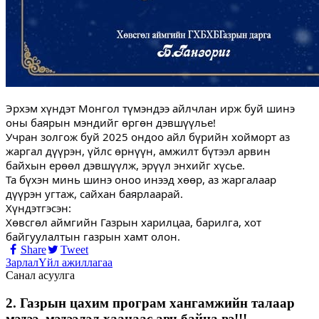
Эрхэм хүндэт Монгол түмэндээ айлчлан ирж буй шинэ
оны баярын мэндийг өргөн дэвшүүлье!
Учран золгож буй 2025 ондоо айл бүрийн хойморт аз
жаргал дүүрэн, үйлс өрнүүн, амжилт бүтээл арвин
байхын ерөөл дэвшүүлж, эрүүл энхийг хүсье.
Та бүхэн минь шинэ оноо инээд хөөр, аз жаргалаар
дүүрэн угтаж, сайхан баярлаарай.
Хүндэтгэсэн:
Хөвсгөл аймгийн Газрын харилцаа, барилга, хот
байгуулалтын газрын хамт олон.
Share
Tweet
Зарлал
Үйл ажиллагаа
Санал асуулга
2. Газрын цахим програм хангамжийн талаар
мэдээ, мэдээлэл хаанаас авч байна вэ!!!