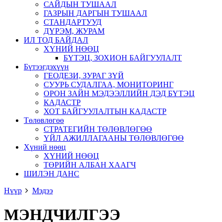
САЙДЫН ТУШААЛ
ГАЗРЫН ДАРГЫН ТУШААЛ
СТАНДАРТУУД
ДҮРЭМ, ЖУРАМ
ИЛ ТОД БАЙДАЛ
ХҮНИЙ НӨӨЦ
БҮТЭЦ, ЗОХИОН БАЙГУУЛАЛТ
Бүтээгдэхүүн
ГЕОДЕЗИ, ЗУРАГ ЗҮЙ
СУУРЬ СУДАЛГАА, МОНИТОРИНГ
ОРОН ЗАЙН МЭДЭЭЛЛИЙН ДЭД БҮТЭЦ
КАДАСТР
ХОТ БАЙГУУЛАЛТЫН КАДАСТР
Төлөвлөгөө
СТРАТЕГИЙН ТӨЛӨВЛӨГӨӨ
ҮЙЛ АЖИЛЛАГААНЫ ТӨЛӨВЛӨГӨӨ
Хүний нөөц
ХҮНИЙ НӨӨЦ
ТӨРИЙН АЛБАН ХААГЧ
ШИЛЭН ДАНС
Нүүр
Мэдээ
МЭНДЧИЛГЭЭ