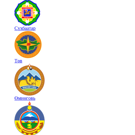
Сүхбаатар
Төв
Өмнөговь