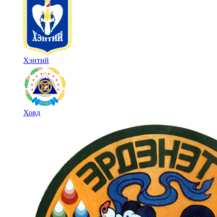
Хэнтий
Ховд