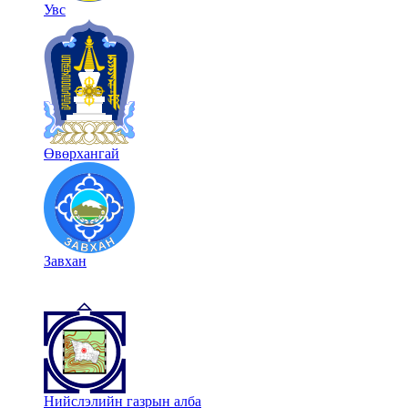
Увс
Өвөрхангай
Завхан
Нийслэлийн газрын алба