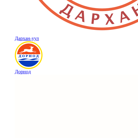
Дархан-уул
Дорнод