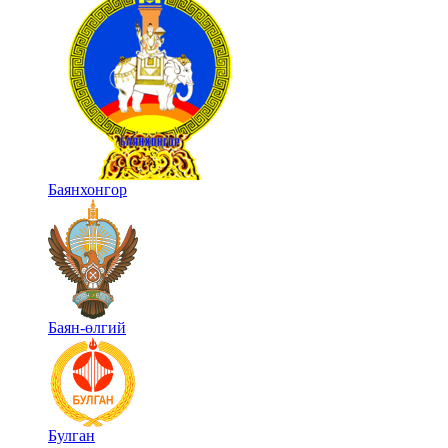
Баянхонгор
Баян-өлгий
Булган