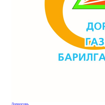
Дорноговь