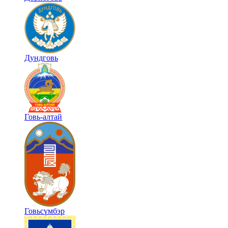
Дундговь
Говь-алтай
Говьсүмбэр