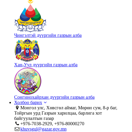
Чингэлтэй дүүргийн газрын алба
Хан-Уул дүүргийн газрын алба
Сонгинохайрхан дүүргийн газрын алба
Холбоо барих
Монгол улс, Хөвсгөл аймаг, Мөрөн сум, 8-р баг,
Тойргын урд Газрын харилцаа, барлига хот
байгуулалтын газар
+976-7038-2929, +976-80000270
khuvsgul@gazar.gov.mn