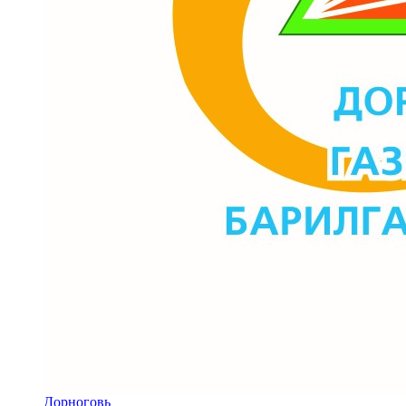
Дорноговь