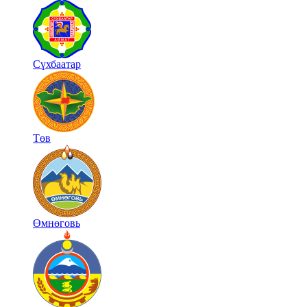
Сүхбаатар
Төв
Өмнөговь