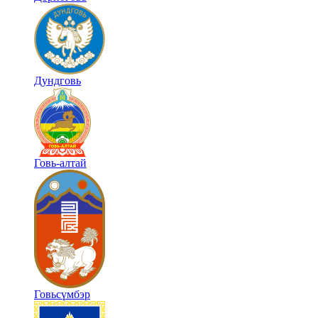
Дундговь
Говь-алтай
Говьсүмбэр