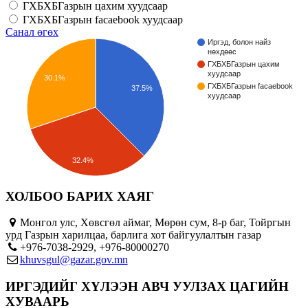
ГХБХБГазрын цахим хуудсаар
ГХБХБГазрын facaebook хуудсаар
Санал өгөх
Иргэд, болон найз
нөхдөөс
ГХБХБГазрын цахим
хуудсаар
30.1%
ГХБХБГазрын facaebook
37.5%
хуудсаар
32.4%
ХОЛБОО БАРИХ ХАЯГ
Монгол улс, Хөвсгөл аймаг, Мөрөн сум, 8-р баг, Тойргын
урд Газрын харилцаа, барлига хот байгуулалтын газар
+976-7038-2929, +976-80000270
khuvsgul@gazar.gov.mn
ИРГЭДИЙГ ХҮЛЭЭН АВЧ УУЛЗАХ ЦАГИЙН
ХУВААРЬ