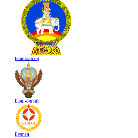
Баянхонгор
Баян-өлгий
Булган