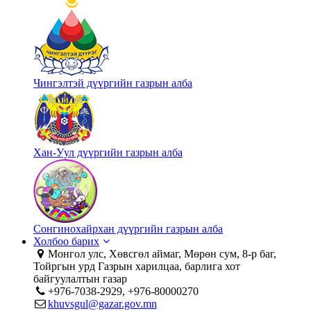
Чингэлтэй дүүргийн газрын алба
Хан-Уул дүүргийн газрын алба
Сонгинохайрхан дүүргийн газрын алба
Холбоо барих
Монгол улс, Хөвсгөл аймаг, Мөрөн сум, 8-р баг,
Тойргын урд Газрын харилцаа, барлига хот
байгуулалтын газар
+976-7038-2929, +976-80000270
khuvsgul@gazar.gov.mn