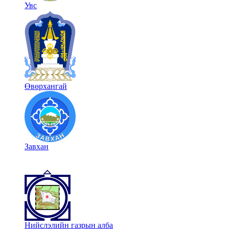
Увс
Өвөрхангай
Завхан
Нийслэлийн газрын алба