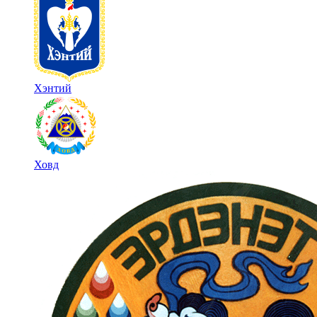
Хэнтий
Ховд