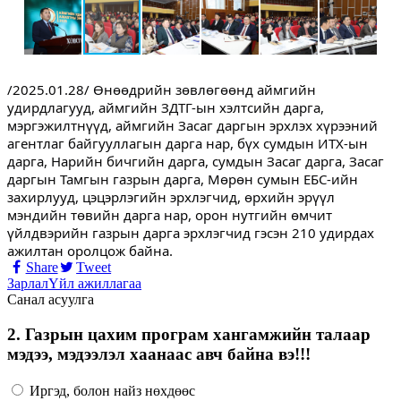
/2025.01.28/ Өнөөдрийн зөвлөгөөнд аймгийн
удирдлагууд, аймгийн ЗДТГ-ын хэлтсийн дарга,
мэргэжилтнүүд, аймгийн Засаг даргын эрхлэх хүрээний
агентлаг байгууллагын дарга нар, бүх сумдын ИТХ-ын
дарга, Нарийн бичгийн дарга, сумдын Засаг дарга, Засаг
даргын Тамгын газрын дарга, Мөрөн сумын ЕБС-ийн
захирлууд, цэцэрлэгийн эрхлэгчид, өрхийн эрүүл
мэндийн төвийн дарга нар, орон нутгийн өмчит
үйлдвэрийн газрын дарга эрхлэгчид гэсэн 210 удирдах
ажилтан оролцож байна.
Share
Tweet
Зарлал
Үйл ажиллагаа
Санал асуулга
2. Газрын цахим програм хангамжийн талаар
мэдээ, мэдээлэл хаанаас авч байна вэ!!!
Иргэд, болон найз нөхдөөс