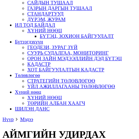
САЙДЫН ТУШААЛ
ГАЗРЫН ДАРГЫН ТУШААЛ
СТАНДАРТУУД
ДҮРЭМ, ЖУРАМ
ИЛ ТОД БАЙДАЛ
ХҮНИЙ НӨӨЦ
БҮТЭЦ, ЗОХИОН БАЙГУУЛАЛТ
Бүтээгдэхүүн
ГЕОДЕЗИ, ЗУРАГ ЗҮЙ
СУУРЬ СУДАЛГАА, МОНИТОРИНГ
ОРОН ЗАЙН МЭДЭЭЛЛИЙН ДЭД БҮТЭЦ
КАДАСТР
ХОТ БАЙГУУЛАЛТЫН КАДАСТР
Төлөвлөгөө
СТРАТЕГИЙН ТӨЛӨВЛӨГӨӨ
ҮЙЛ АЖИЛЛАГААНЫ ТӨЛӨВЛӨГӨӨ
Хүний нөөц
ХҮНИЙ НӨӨЦ
ТӨРИЙН АЛБАН ХААГЧ
ШИЛЭН ДАНС
Нүүр
Мэдээ
АЙМГИЙН УДИРДАХ