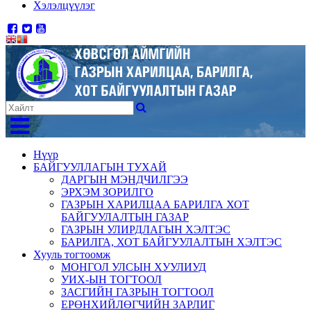
Хэлэлцүүлэг
Нүүр
БАЙГУУЛЛАГЫН ТУХАЙ
ДАРГЫН МЭНДЧИЛГЭЭ
ЭРХЭМ ЗОРИЛГО
ГАЗРЫН ХАРИЛЦАА БАРИЛГА ХОТ
БАЙГУУЛАЛТЫН ГАЗАР
ГАЗРЫН УЛИРДЛАГЫН ХЭЛТЭС
БАРИЛГА, ХОТ БАЙГУУЛАЛТЫН ХЭЛТЭС
Хууль тогтоомж
МОНГОЛ УЛСЫН ХУУЛИУД
УИХ-ЫН ТОГТООЛ
ЗАСГИЙН ГАЗРЫН ТОГТООЛ
ЕРӨНХИЙЛӨГЧИЙН ЗАРЛИГ