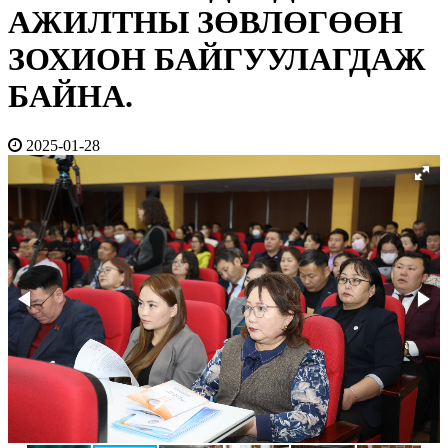
АЖИЛТНЫ ЗӨВЛӨГӨӨН
ЗОХИОН БАЙГУУЛАГДАЖ
БАЙНА.
2025-01-28