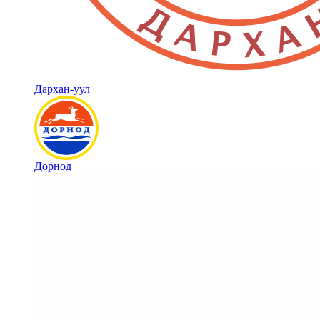
Дархан-уул
Дорнод