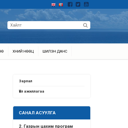
ӨӨ
ХҮНИЙ НӨӨЦ
ШИЛЭН ДАНС
Зарлал
Үйл ажиллагаа
САНАЛ АСУУЛГА
2. Газрын цахим програм