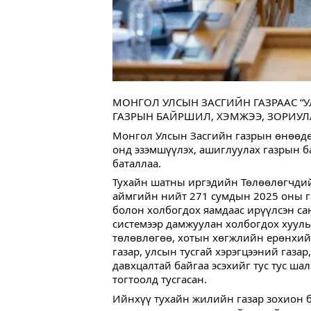
МОНГОЛ УЛСЫН ЗАСГИЙН ГАЗРААС “
ГАЗРЫН БАЙРШИЛ, ХЭМЖЭЭ, ЗОРИУЛ
Монгол Улсын Засгийн газрын өнөөдө
онд эзэмшүүлэх, ашиглуулах газрын б
баталлаа.
Тухайн шатны иргэдийн Төлөөлөгчдийн
аймгийн нийт 271 сумдын 2025 оны г
болон холбогдох яамдаас ирүүлсэн с
системээр дамжуулан холбогдох хуул
төлөвлөгөө, хотын хөгжлийн ерөнхий 
газар, улсын тусгай хэрэгцээний газа
давхцалтай байгаа эсэхийг тус тус ша
тогтоолд тусгасан.
Ийнхүү тухайн жилийн газар зохион 