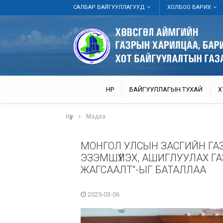
САЛБАР БАЙГУУЛЛАГУУД
ХОЛБОО БАРИХ
НҮҮР
БАЙГУУЛЛАГЫН ТУХАЙ
Х
Нүүр
Мэдээ
МОНГОЛ УЛСЫН ЗАСГИЙН ГА
ЭЗЭМШҮҮЛЭХ, АШИГЛУУЛАХ 
ЖАГСААЛТ”-ЫГ БАТАЛЛАА
2025-03-06