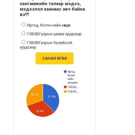
хангамжийн талаар мэдээ,
мэдээлэл хаанаас авч байна
вэ!!!
Иргэд, болон найз нөхдөөс
ГХБХБГазрын цахим хуудсаар
ГХБХБГазрын facaebook
хуудсаар
САНАЛ ӨГӨХ
Иргэд,
болон
найз
нөхдөөс
ГХБХБ…
ГХБХБ…
30.1%
37.5%
32.4%