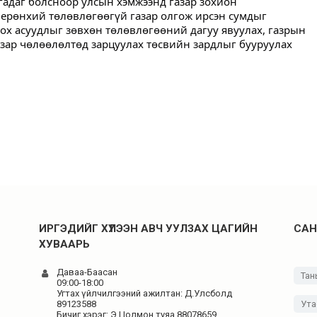
лгадаг болсноор улсын хэмжээнд газар зохион
ерөнхий төлөвлөгөөгүй газар олгож ирсэн сумдыг
гох асуудлыг зөвхөн төлөвлөгөөний дагуу явуулах, газрын
газар чөлөөлөлтөд зарцуулах төсвийн зардлыг бууруулах
ИРГЭДИЙГ ХҮЛЭЭН АВЧ УУЛЗАХ ЦАГИЙН
САН
ХУВААРЬ
Даваа-Баасан
09:00-18:00
Угтах үйлчилгээний ажилтан: Д.Улсболд
89123588
Бичиг хэрэг: Э.Цолмон туяа 88078659