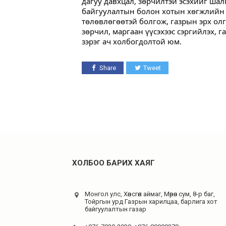
дагуу давхцал, зөрчилтэй эсэхийг ша
байгуулалтын болон хотын хөгжлийн 
төлөвлөгөөтэй болгож, газрын эрх ол
зөрчил, маргаан үүсэхээс сэргийлэх, 
зэрэг ач холбогдолтой юм.
Share
Tweet
ХОЛБОО БАРИХ ХАЯГ
Монгол улс, Хөвсгөл аймаг, Мөрөн сум, 8-р баг,
Тойргын урд Газрын харилцаа, барлига хот
байгуулалтын газар