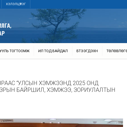
ХЭЛЭЛЦҮҮЛЭГ
УУЛЬ ТОГТООМЖ
ИЛ ТОД БАЙДАЛ
БҮТЭЭГДЭХҮҮН
ТӨЛӨВЛӨГ
ЗРААС “УЛСЫН ХЭМЖЭЭНД 2025 ОНД
ГАЗРЫН БАЙРШИЛ, ХЭМЖЭЭ, ЗОРИУЛАЛТЫН