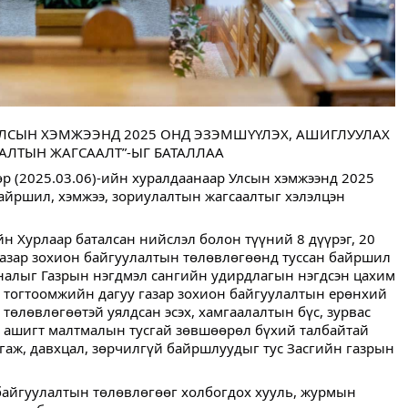
УЛСЫН ХЭМЖЭЭНД 2025 ОНД ЭЗЭМШҮҮЛЭХ, АШИГЛУУЛАХ
АЛТЫН ЖАГСААЛТ”-ЫГ БАТАЛЛАА
р (2025.03.06)-ийн хуралдаанаар Улсын хэмжээнд 2025
айршил, хэмжээ, зориулалтын жагсаалтыг хэлэлцэн
 Хурлаар баталсан нийслэл болон түүний 8 дүүрэг, 20
азар зохион байгуулалтын төлөвлөгөөнд туссан байршил
аналыг Газрын нэгдмэл сангийн удирдлагын нэгдсэн цахим
ь тогтоомжийн дагуу газар зохион байгуулалтын ерөнхий
төлөвлөгөөтэй уялдсан эсэх, хамгаалалтын бүс, зурвас
р, ашигт малтмалын тусгай зөвшөөрөл бүхий талбайтай
лгаж, давхцал, зөрчилгүй байршлуудыг тус Засгийн газрын
байгуулалтын төлөвлөгөөг холбогдох хууль, журмын