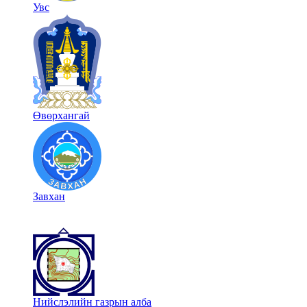
Увс
Өвөрхангай
Завхан
Нийслэлийн газрын алба