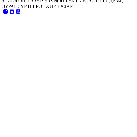
© 2024 ОН. ГАЗАР ЗОХИОН БАЙГУУЛАЛТ, ГЕОДЕЗИ,
ЗУРАГ ЗҮЙН ЕРӨНХИЙ ГАЗАР