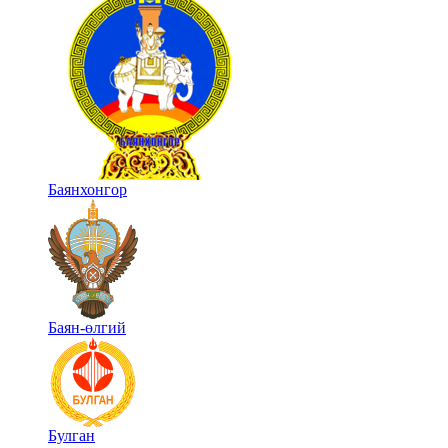
Баянхонгор
Баян-өлгий
Булган