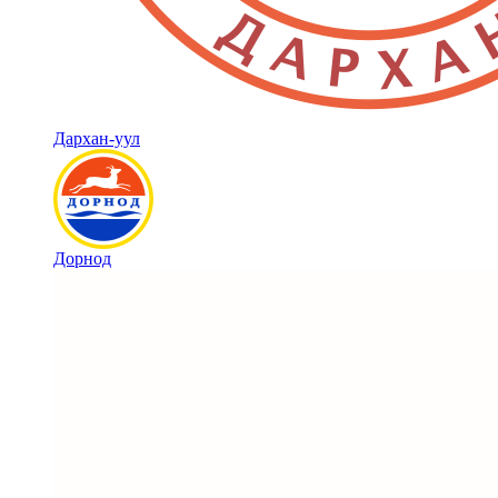
Дархан-уул
Дорнод