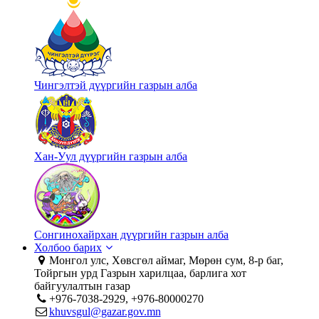
Чингэлтэй дүүргийн газрын алба
Хан-Уул дүүргийн газрын алба
Сонгинохайрхан дүүргийн газрын алба
Холбоо барих
Монгол улс, Хөвсгөл аймаг, Мөрөн сум, 8-р баг,
Тойргын урд Газрын харилцаа, барлига хот
байгуулалтын газар
+976-7038-2929, +976-80000270
khuvsgul@gazar.gov.mn