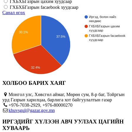
ГХБХБГазрын цахим хуудсаар
ГХБХБГазрын facaebook хуудсаар
Санал өгөх
Иргэд, болон найз
нөхдөөс
ГХБХБГазрын цахим
хуудсаар
30.1%
ГХБХБГазрын facaebook
37.5%
хуудсаар
32.4%
ХОЛБОО БАРИХ ХАЯГ
Монгол улс, Хөвсгөл аймаг, Мөрөн сум, 8-р баг, Тойргын
урд Газрын харилцаа, барлига хот байгуулалтын газар
+976-7038-2929, +976-80000270
khuvsgul@gazar.gov.mn
ИРГЭДИЙГ ХҮЛЭЭН АВЧ УУЛЗАХ ЦАГИЙН
ХУВААРЬ