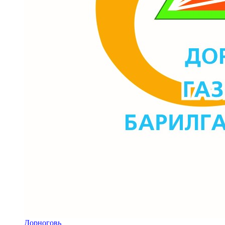
Дорноговь