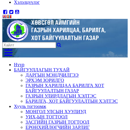
Хэлэлцүүлэг
Нүүр
БАЙГУУЛЛАГЫН ТУХАЙ
ДАРГЫН МЭНДЧИЛГЭЭ
ЭРХЭМ ЗОРИЛГО
ГАЗРЫН ХАРИЛЦАА БАРИЛГА ХОТ
БАЙГУУЛАЛТЫН ГАЗАР
ГАЗРЫН УЛИРДЛАГЫН ХЭЛТЭС
БАРИЛГА, ХОТ БАЙГУУЛАЛТЫН ХЭЛТЭС
Хууль тогтоомж
МОНГОЛ УЛСЫН ХУУЛИУД
УИХ-ЫН ТОГТООЛ
ЗАСГИЙН ГАЗРЫН ТОГТООЛ
ЕРӨНХИЙЛӨГЧИЙН ЗАРЛИГ