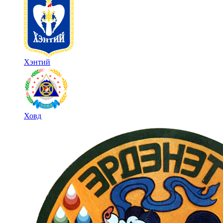
Хэнтий
Ховд