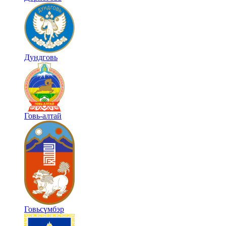
Дундговь
Говь-алтай
Говьсүмбэр