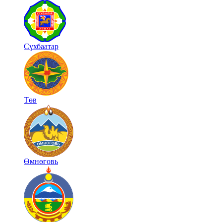
Сүхбаатар
Төв
Өмнөговь