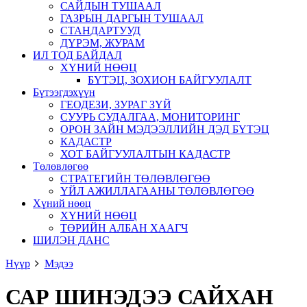
САЙДЫН ТУШААЛ
ГАЗРЫН ДАРГЫН ТУШААЛ
СТАНДАРТУУД
ДҮРЭМ, ЖУРАМ
ИЛ ТОД БАЙДАЛ
ХҮНИЙ НӨӨЦ
БҮТЭЦ, ЗОХИОН БАЙГУУЛАЛТ
Бүтээгдэхүүн
ГЕОДЕЗИ, ЗУРАГ ЗҮЙ
СУУРЬ СУДАЛГАА, МОНИТОРИНГ
ОРОН ЗАЙН МЭДЭЭЛЛИЙН ДЭД БҮТЭЦ
КАДАСТР
ХОТ БАЙГУУЛАЛТЫН КАДАСТР
Төлөвлөгөө
СТРАТЕГИЙН ТӨЛӨВЛӨГӨӨ
ҮЙЛ АЖИЛЛАГААНЫ ТӨЛӨВЛӨГӨӨ
Хүний нөөц
ХҮНИЙ НӨӨЦ
ТӨРИЙН АЛБАН ХААГЧ
ШИЛЭН ДАНС
Нүүр
Мэдээ
САР ШИНЭДЭЭ САЙХАН