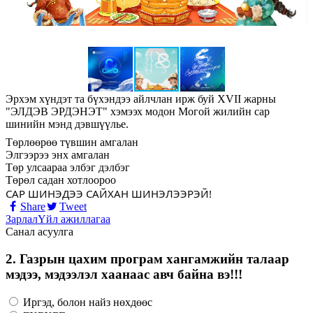
Эрхэм хүндэт та бүхэндээ айлчлан ирж буй XVII жарны
"ЭЛДЭВ ЭРДЭНЭТ" хэмээх модон Могой жилийн сар
шинийн мэнд дэвшүүлье.
Төрлөөрөө түвшин амгалан
Элгээрээ энх амгалан
Төр улсаараа элбэг дэлбэг
Төрөл садан хотлоороо
САР ШИНЭДЭЭ САЙХАН ШИНЭЛЭЭРЭЙ!
Share
Tweet
Зарлал
Үйл ажиллагаа
Санал асуулга
2. Газрын цахим програм хангамжийн талаар
мэдээ, мэдээлэл хаанаас авч байна вэ!!!
Иргэд, болон найз нөхдөөс