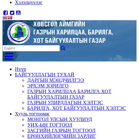
Хэлэлцүүлэг
Нүүр
БАЙГУУЛЛАГЫН ТУХАЙ
ДАРГЫН МЭНДЧИЛГЭЭ
ЭРХЭМ ЗОРИЛГО
ГАЗРЫН ХАРИЛЦАА БАРИЛГА ХОТ
БАЙГУУЛАЛТЫН ГАЗАР
ГАЗРЫН УЛИРДЛАГЫН ХЭЛТЭС
БАРИЛГА, ХОТ БАЙГУУЛАЛТЫН ХЭЛТЭС
Хууль тогтоомж
МОНГОЛ УЛСЫН ХУУЛИУД
УИХ-ЫН ТОГТООЛ
ЗАСГИЙН ГАЗРЫН ТОГТООЛ
ЕРӨНХИЙЛӨГЧИЙН ЗАРЛИГ