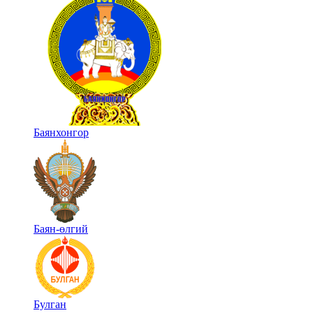
Баянхонгор
Баян-өлгий
Булган