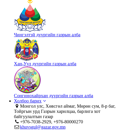
Чингэлтэй дүүргийн газрын алба
Хан-Уул дүүргийн газрын алба
Сонгинохайрхан дүүргийн газрын алба
Холбоо барих
Монгол улс, Хөвсгөл аймаг, Мөрөн сум, 8-р баг,
Тойргын урд Газрын харилцаа, барлига хот
байгуулалтын газар
+976-7038-2929, +976-80000270
khuvsgul@gazar.gov.mn