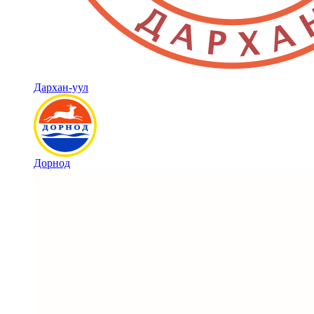
Дархан-уул
Дорнод