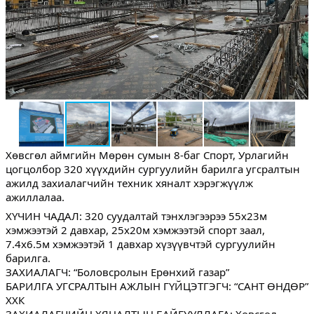
Хөвсгөл аймгийн Мөрөн сумын 8-баг Спорт, Урлагийн
цогцолбор 320 хүүхдийн сургуулийн барилга угсралтын
ажилд захиалагчийн техник хяналт хэрэгжүүлж
ажиллалаа.
ХҮЧИН ЧАДАЛ: 320 суудалтай тэнхлэгээрээ 55х23м
хэмжээтэй 2 давхар, 25х20м хэмжээтэй спорт заал,
7.4х6.5м хэмжээтэй 1 давхар хүзүүвчтэй сургуулийн
барилга.
ЗАХИАЛАГЧ: “Боловсролын Ерөнхий газар”
БАРИЛГА УГСРАЛТЫН АЖЛЫН ГҮЙЦЭТГЭГЧ: “САНТ ӨНДӨР”
ХХК