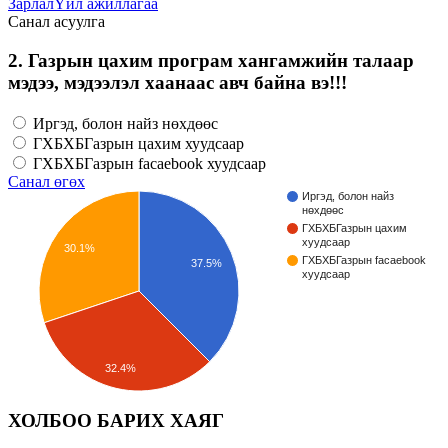
Зарлал
Үйл ажиллагаа
Санал асуулга
2. Газрын цахим програм хангамжийн талаар
мэдээ, мэдээлэл хаанаас авч байна вэ!!!
Иргэд, болон найз нөхдөөс
ГХБХБГазрын цахим хуудсаар
ГХБХБГазрын facaebook хуудсаар
Санал өгөх
Иргэд, болон найз
нөхдөөс
ГХБХБГазрын цахим
хуудсаар
30.1%
ГХБХБГазрын facaebook
37.5%
хуудсаар
32.4%
ХОЛБОО БАРИХ ХАЯГ