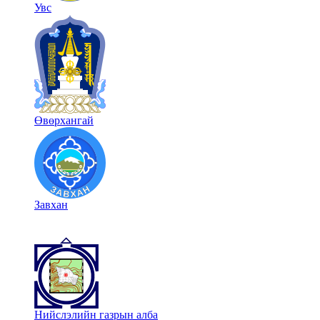
Увс
Өвөрхангай
Завхан
Нийслэлийн газрын алба