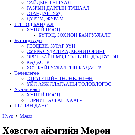
САЙДЫН ТУШААЛ
ГАЗРЫН ДАРГЫН ТУШААЛ
СТАНДАРТУУД
ДҮРЭМ, ЖУРАМ
ИЛ ТОД БАЙДАЛ
ХҮНИЙ НӨӨЦ
БҮТЭЦ, ЗОХИОН БАЙГУУЛАЛТ
Бүтээгдэхүүн
ГЕОДЕЗИ, ЗУРАГ ЗҮЙ
СУУРЬ СУДАЛГАА, МОНИТОРИНГ
ОРОН ЗАЙН МЭДЭЭЛЛИЙН ДЭД БҮТЭЦ
КАДАСТР
ХОТ БАЙГУУЛАЛТЫН КАДАСТР
Төлөвлөгөө
СТРАТЕГИЙН ТӨЛӨВЛӨГӨӨ
ҮЙЛ АЖИЛЛАГААНЫ ТӨЛӨВЛӨГӨӨ
Хүний нөөц
ХҮНИЙ НӨӨЦ
ТӨРИЙН АЛБАН ХААГЧ
ШИЛЭН ДАНС
Нүүр
Мэдээ
Хөвсгөл аймгийн Мөрөн