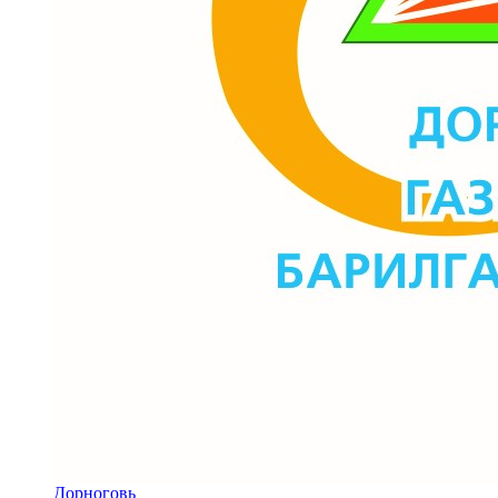
Дорноговь