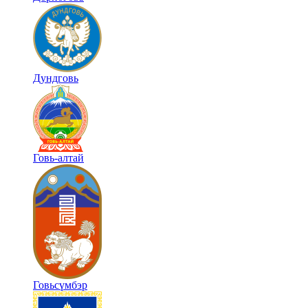
Дундговь
Говь-алтай
Говьсүмбэр