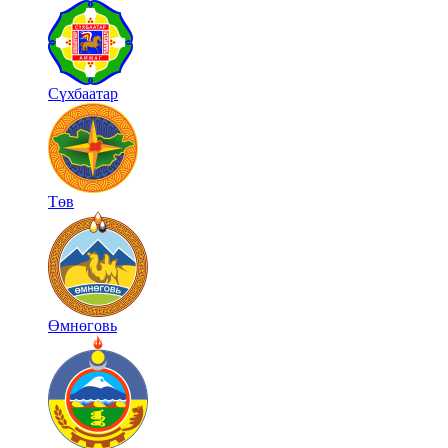
Сүхбаатар
Төв
Өмнөговь