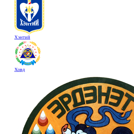
Хэнтий
Ховд