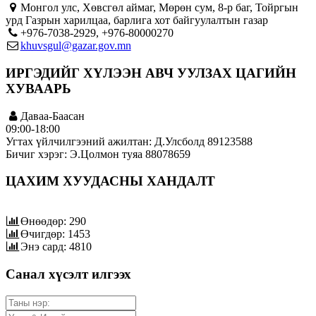
Монгол улс, Хөвсгөл аймаг, Мөрөн сум, 8-р баг, Тойргын
урд Газрын харилцаа, барлига хот байгуулалтын газар
+976-7038-2929, +976-80000270
khuvsgul@gazar.gov.mn
ИРГЭДИЙГ ХҮЛЭЭН АВЧ УУЛЗАХ ЦАГИЙН
ХУВААРЬ
Даваа-Баасан
09:00-18:00
Угтах үйлчилгээний ажилтан: Д.Улсболд 89123588
Бичиг хэрэг: Э.Цолмон туяа 88078659
ЦАХИМ ХУУДАСНЫ ХАНДАЛТ
Өнөөдөр: 290
Өчигдөр: 1453
Энэ сард: 4810
Санал хүсэлт илгээх