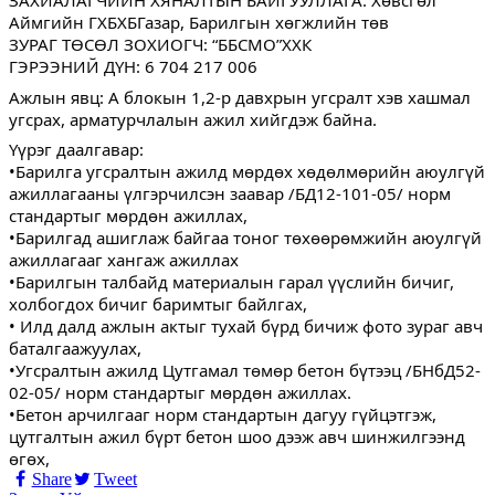
ЗАХИАЛАГЧИЙН ХЯНАЛТЫН БАЙГУУЛЛАГА: Хөвсгөл
Аймгийн ГХБХБГазар, Барилгын хөгжлийн төв
ЗУРАГ ТӨСӨЛ ЗОХИОГЧ: “ББСМО”ХХК
ГЭРЭЭНИЙ ДҮН: 6 704 217 006
Ажлын явц: А блокын 1,2-р давхрын угсралт хэв хашмал
угсрах, арматурчлалын ажил хийгдэж байна.
Үүрэг даалгавар:
•Барилга угсралтын ажилд мөрдөх хөдөлмөрийн аюулгүй
ажиллагааны үлгэрчилсэн заавар /БД12-101-05/ норм
стандартыг мөрдөн ажиллах,
•Барилгад ашиглаж байгаа тоног төхөөрөмжийн аюулгүй
ажиллагааг хангаж ажиллах
•Барилгын талбайд материалын гарал үүслийн бичиг,
холбогдох бичиг баримтыг байлгах,
• Илд далд ажлын актыг тухай бүрд бичиж фото зураг авч
баталгаажуулах,
•Угсралтын ажилд Цутгамал төмөр бетон бүтээц /БНбД52-
02-05/ норм стандартыг мөрдөн ажиллах.
•Бетон арчилгааг норм стандартын дагуу гүйцэтгэж,
цутгалтын ажил бүрт бетон шоо дээж авч шинжилгээнд
өгөх,
Share
Tweet