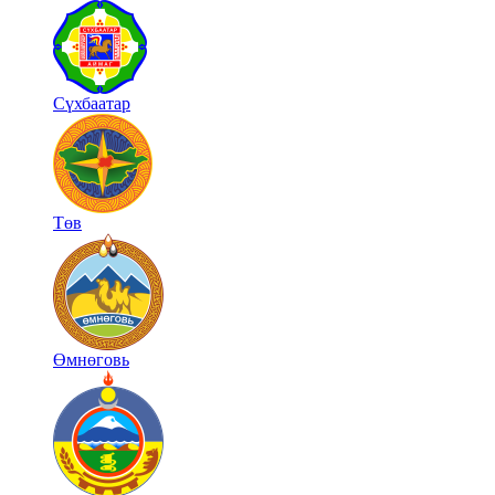
Сүхбаатар
Төв
Өмнөговь