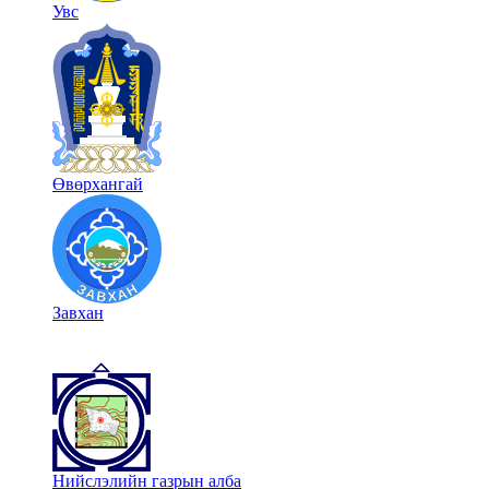
Увс
Өвөрхангай
Завхан
Нийслэлийн газрын алба