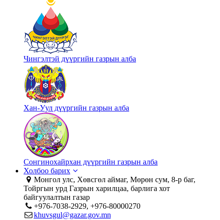
Чингэлтэй дүүргийн газрын алба
Хан-Уул дүүргийн газрын алба
Сонгинохайрхан дүүргийн газрын алба
Холбоо барих
Монгол улс, Хөвсгөл аймаг, Мөрөн сум, 8-р баг,
Тойргын урд Газрын харилцаа, барлига хот
байгуулалтын газар
+976-7038-2929, +976-80000270
khuvsgul@gazar.gov.mn