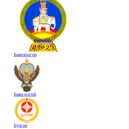
Баянхонгор
Баян-өлгий
Булган