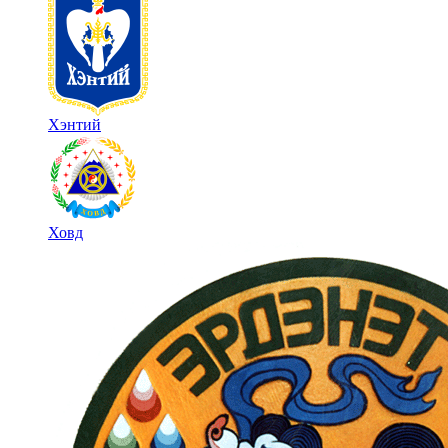
Хэнтий
Ховд