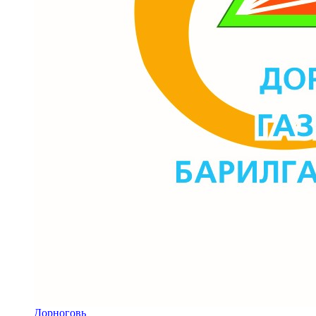
Дорноговь