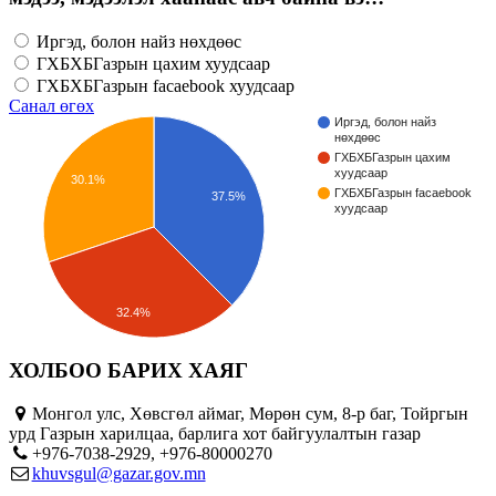
Иргэд, болон найз нөхдөөс
ГХБХБГазрын цахим хуудсаар
ГХБХБГазрын facaebook хуудсаар
Санал өгөх
Иргэд, болон найз
нөхдөөс
ГХБХБГазрын цахим
хуудсаар
30.1%
ГХБХБГазрын facaebook
37.5%
хуудсаар
32.4%
ХОЛБОО БАРИХ ХАЯГ
Монгол улс, Хөвсгөл аймаг, Мөрөн сум, 8-р баг, Тойргын
урд Газрын харилцаа, барлига хот байгуулалтын газар
+976-7038-2929, +976-80000270
khuvsgul@gazar.gov.mn