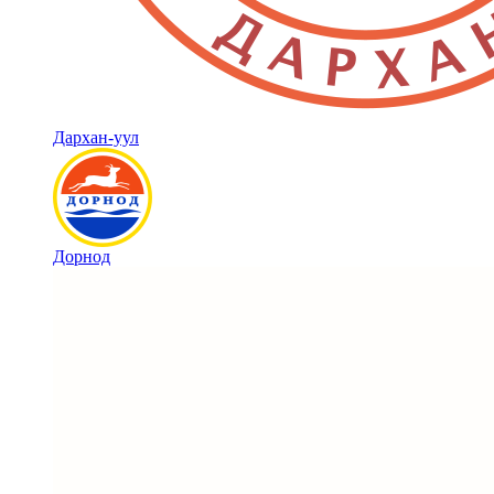
Дархан-уул
Дорнод