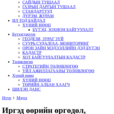
САЙДЫН ТУШААЛ
ГАЗРЫН ДАРГЫН ТУШААЛ
СТАНДАРТУУД
ДҮРЭМ, ЖУРАМ
ИЛ ТОД БАЙДАЛ
ХҮНИЙ НӨӨЦ
БҮТЭЦ, ЗОХИОН БАЙГУУЛАЛТ
Бүтээгдэхүүн
ГЕОДЕЗИ, ЗУРАГ ЗҮЙ
СУУРЬ СУДАЛГАА, МОНИТОРИНГ
ОРОН ЗАЙН МЭДЭЭЛЛИЙН ДЭД БҮТЭЦ
КАДАСТР
ХОТ БАЙГУУЛАЛТЫН КАДАСТР
Төлөвлөгөө
СТРАТЕГИЙН ТӨЛӨВЛӨГӨӨ
ҮЙЛ АЖИЛЛАГААНЫ ТӨЛӨВЛӨГӨӨ
Хүний нөөц
ХҮНИЙ НӨӨЦ
ТӨРИЙН АЛБАН ХААГЧ
ШИЛЭН ДАНС
Нүүр
Мэдээ
Иргэд өөрийн өргөдөл,