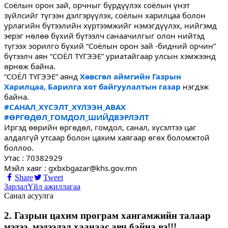
Соёлын орон зай, орчныг бүрдүүлэх соёлын үнэт
зүйлсийг түгээн дэлгэрүүлэх, соёлын харилцаа болон
урлагийн бүтээлийн хүртээмжийг нэмэгдүүлэх, нийгэмд
эерэг нөлөө бүхий бүтээлч санаачилгыг олон нийтэд
түгээх зорилго бүхий “Соёлын орон зай -бидний орчин”
бүтээлч аян “СОЁЛ ТҮГЭЭЕ” уриатайгаар улсын хэмжээнд
өрнөж байна.
“СОЁЛ ТҮГЭЭЕ” аянд
Хөвсгөл аймгийн Газрын
Харилцаа, Барилга хот байгуулалтын газар
нэгдэж
байна.
#САНАЛ_ХҮСЭЛТ_ХҮЛЭЭН_АВАХ
#ӨРГӨДӨЛ_ГОМДОЛ_ШИЙДВЭРЛЭЛТ
Иргэд өөрийн өргөдөл, гомдол, санал, хүсэлтээ цаг
алдалгүй утсаар болон цахим хаягаар өгөх боломжтой
боллоо.
Утас : 70382929
Мэйл хаяг : gxbxbgazar@khs.gov.mn
Share
Tweet
Зарлал
Үйл ажиллагаа
Санал асуулга
2. Газрын цахим програм хангамжийн талаар
мэдээ, мэдээлэл хаанаас авч байна вэ!!!