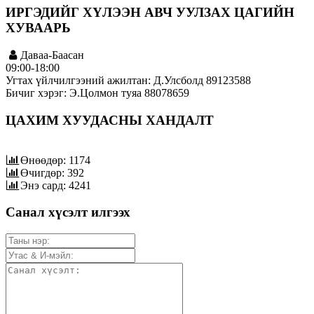
ИРГЭДИЙГ ХҮЛЭЭН АВЧ УУЛЗАХ ЦАГИЙН
ХУВААРЬ
Даваа-Баасан
09:00-18:00
Угтах үйлчилгээний ажилтан: Д.Улсболд 89123588
Бичиг хэрэг: Э.Цолмон туяа 88078659
ЦАХИМ ХУУДАСНЫ ХАНДАЛТ
Өнөөдөр: 1174
Өчигдөр: 392
Энэ сард: 4241
Санал хүсэлт илгээх