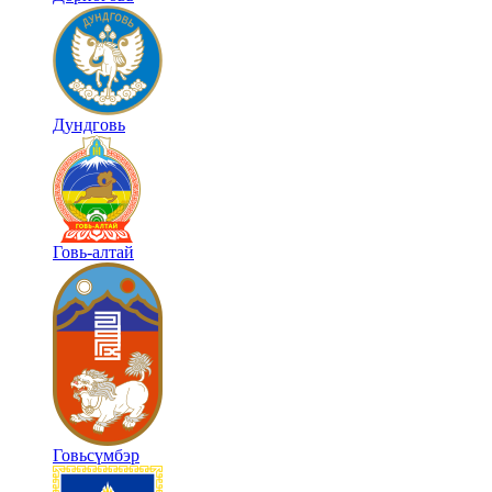
Дундговь
Говь-алтай
Говьсүмбэр