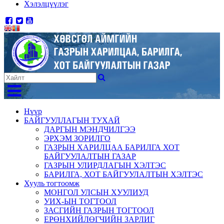
Хэлэлцүүлэг
Нүүр
БАЙГУУЛЛАГЫН ТУХАЙ
ДАРГЫН МЭНДЧИЛГЭЭ
ЭРХЭМ ЗОРИЛГО
ГАЗРЫН ХАРИЛЦАА БАРИЛГА ХОТ
БАЙГУУЛАЛТЫН ГАЗАР
ГАЗРЫН УЛИРДЛАГЫН ХЭЛТЭС
БАРИЛГА, ХОТ БАЙГУУЛАЛТЫН ХЭЛТЭС
Хууль тогтоомж
МОНГОЛ УЛСЫН ХУУЛИУД
УИХ-ЫН ТОГТООЛ
ЗАСГИЙН ГАЗРЫН ТОГТООЛ
ЕРӨНХИЙЛӨГЧИЙН ЗАРЛИГ