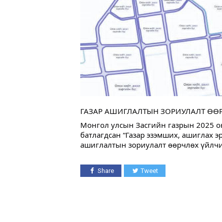
ГАЗАР АШИГЛАЛТЫН ЗОРИУЛАЛТ ӨӨ
Монгол улсын Засгийн газрын 2025 он
батлагдсан “Газар эзэмших, ашиглах э
ашиглалтын зориулалт өөрчлөх үйлчи
Share
Tweet