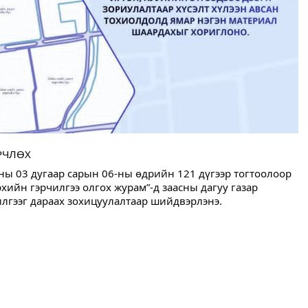
РЧЛӨХ
ы 03 дугаар сарын 06-ны өдрийн 121 дүгээр тогтоолоор
рхийн гэрчилгээ олгох журам”-д заасны дагуу газар
лгээг дараах зохицуулалтаар шийдвэрлэнэ.