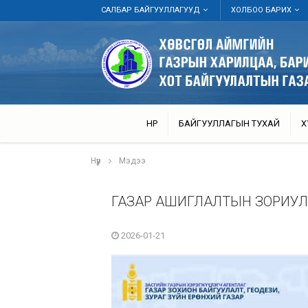
САЛБАР БАЙГУУЛЛАГУУД
ХОЛБОО БАРИХ
НҮҮР
БАЙГУУЛЛАГЫН ТУХАЙ
Х
Нүүр
Мэдээ
ГАЗАР АШИГЛАЛТЫН ЗОРИУЛАЛ
2026-01-21