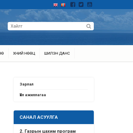
ӨӨ
ХҮНИЙ НӨӨЦ
ШИЛЭН ДАНС
Зарлал
Үйл ажиллагаа
САНАЛ АСУУЛГА
2. Газрын цахим програм