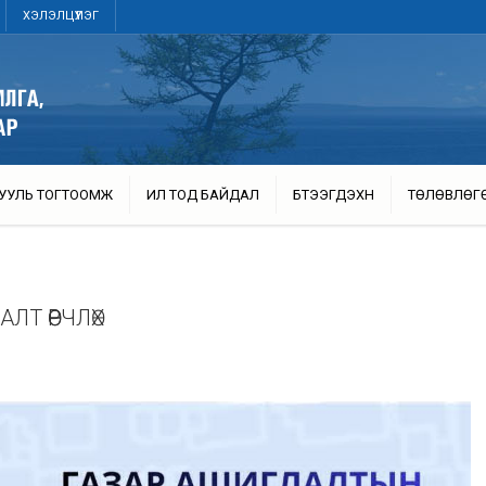
ХЭЛЭЛЦҮҮЛЭГ
УУЛЬ ТОГТООМЖ
ИЛ ТОД БАЙДАЛ
БҮТЭЭГДЭХҮҮН
ТӨЛӨВЛӨГ
Т ӨӨРЧЛӨХ