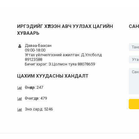
ИРГЭДИЙГ ХҮЛЭЭН АВЧ УУЛЗАХ ЦАГИЙН
САН
ХУВААРЬ
Даваа-Баасан
09:00-18:00
Угтах үйлчилгээний ажилтан: Д.Улсболд
89123588
Бичиг хэрэг: Э.Цолмон туяа 88078659
ЦАХИМ ХУУДАСНЫ ХАНДАЛТ
Өнөөдөр: 247
Өчигдөр: 479
Энэ сард: 5246