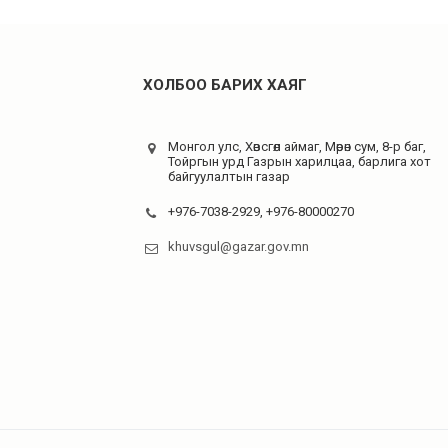
ХОЛБОО БАРИХ ХАЯГ
Монгол улс, Хөвсгөл аймаг, Мөрөн сум, 8-р баг,
Тойргын урд Газрын харилцаа, барлига хот
байгуулалтын газар
+976-7038-2929, +976-80000270
khuvsgul@gazar.gov.mn