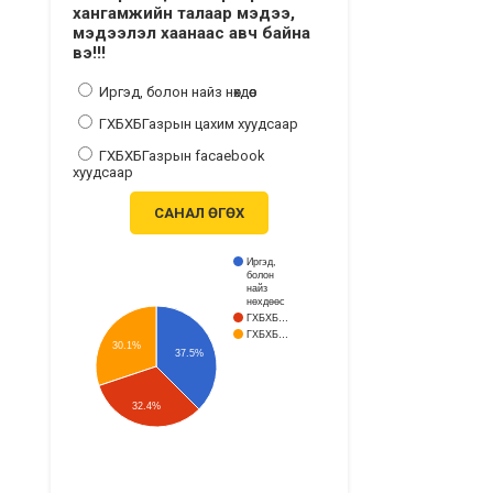
хангамжийн талаар мэдээ,
мэдээлэл хаанаас авч байна
вэ!!!
Иргэд, болон найз нөхдөөс
ГХБХБГазрын цахим хуудсаар
ГХБХБГазрын facaebook
хуудсаар
САНАЛ ӨГӨХ
Иргэд,
болон
найз
нөхдөөс
ГХБХБ…
ГХБХБ…
30.1%
37.5%
32.4%