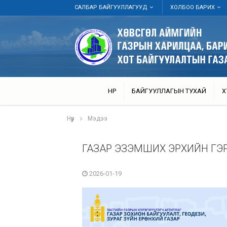
САЛБАР БАЙГУУЛЛАГУУД
ХОЛБОО БАРИХ
НҮҮР
БАЙГУУЛЛАГЫН ТУХАЙ
Х
Нүүр
Мэдээ
ГАЗАР ЭЗЭМШИХ ЭРХИЙН ГЭ
2026-01-19