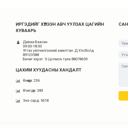
ИРГЭДИЙГ ХҮЛЭЭН АВЧ УУЛЗАХ ЦАГИЙН
САН
ХУВААРЬ
Даваа-Баасан
09:00-18:00
Угтах үйлчилгээний ажилтан: Д.Улсболд
89123588
Бичиг хэрэг: Э.Цолмон туяа 88078659
ЦАХИМ ХУУДАСНЫ ХАНДАЛТ
Өнөөдөр: 236
Өчигдөр: 383
Энэ сард: 5618