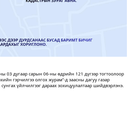
ы 03 дугаар сарын 06-ны өдрийн 121 дүгээр тогтоолоор
рхийн гэрчилгээ олгох журам”-д заасны дагуу газар
 сунгах үйлчилгээг дараах зохицуулалтаар шийдвэрлэнэ.