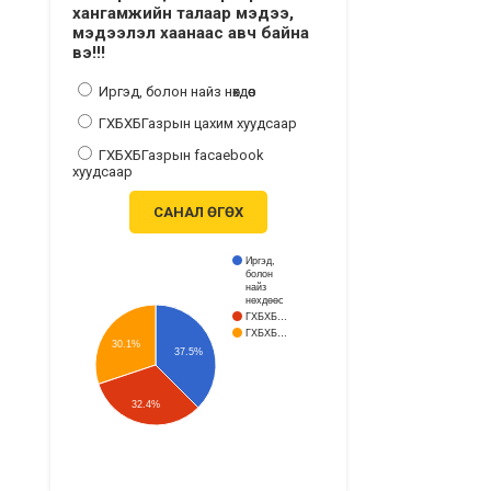
хангамжийн талаар мэдээ,
мэдээлэл хаанаас авч байна
вэ!!!
Иргэд, болон найз нөхдөөс
ГХБХБГазрын цахим хуудсаар
ГХБХБГазрын facaebook
хуудсаар
САНАЛ ӨГӨХ
Иргэд,
болон
найз
нөхдөөс
ГХБХБ…
ГХБХБ…
30.1%
37.5%
32.4%