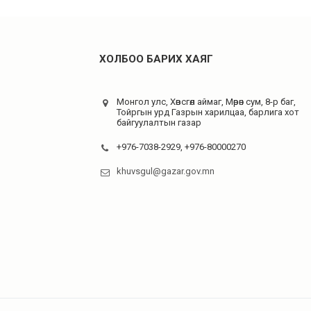
ХОЛБОО БАРИХ ХАЯГ
Монгол улс, Хөвсгөл аймаг, Мөрөн сум, 8-р баг,
Тойргын урд Газрын харилцаа, барлига хот
байгуулалтын газар
+976-7038-2929, +976-80000270
khuvsgul@gazar.gov.mn