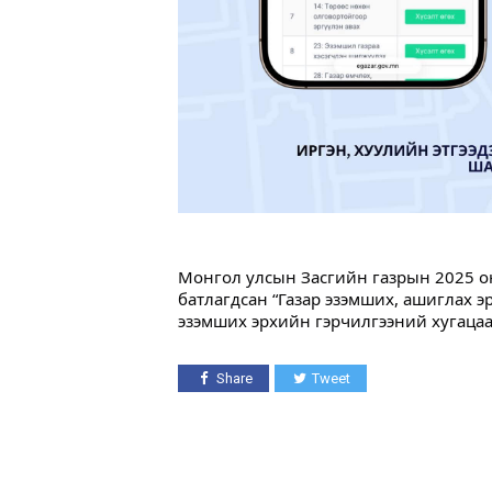
Монгол улсын Засгийн газрын 2025 он
батлагдсан “Газар эзэмших, ашиглах э
эзэмших эрхийн гэрчилгээний хугацаа
Share
Tweet