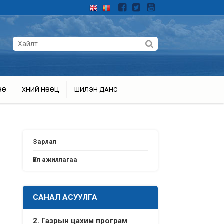
ӨӨ
ХҮНИЙ НӨӨЦ
ШИЛЭН ДАНС
Зарлал
Үйл ажиллагаа
САНАЛ АСУУЛГА
2. Газрын цахим програм