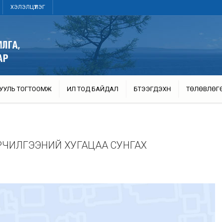
ХЭЛЭЛЦҮҮЛЭГ
УУЛЬ ТОГТООМЖ
ИЛ ТОД БАЙДАЛ
БҮТЭЭГДЭХҮҮН
ТӨЛӨВЛӨГ
РЧИЛГЭЭНИЙ ХУГАЦАА СУНГАХ