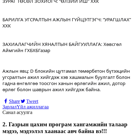
ЗУРАГ ТӨСӨЛ ЗОХИОГЧ: “ӨЛЗИЙ ИШ” ХХК
БАРИЛГА УГСРАЛТЫН АЖЛЫН ГҮЙЦЭТГЭГЧ: “УРАГШЛАХ” 
ХХК
ЗАХИАЛАГЧИЙН ХЯНАЛТЫН БАЙГУУЛЛАГА: Хөвсгөл 
Аймгийн ГХБХБГазар
Ажлын явц: D блокийн цутгамал төмөрбетон бүтээцийн 
угсралтын ажил хийгдэж хэв хашмалын буулгалт болон 
гадна өнгөлгөө тоосгон ханын өрлөгийн ажил, дотор 
өрлөг болон шаврын ажил хийгдэж байна.
Share
Tweet
Зарлал
Үйл ажиллагаа
Санал асуулга
2. Газрын цахим програм хангамжийн талаар
мэдээ, мэдээлэл хаанаас авч байна вэ!!!