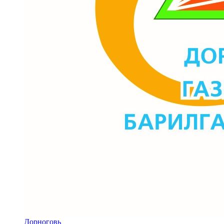
Дорноговь