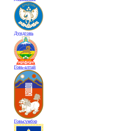
Дундговь
Говь-алтай
Говьсүмбэр