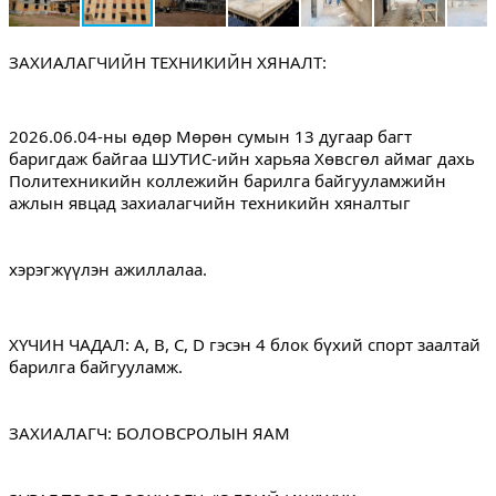
ЗАХИАЛАГЧИЙН ТЕХНИКИЙН ХЯНАЛТ:
2026.06.04-ны өдөр Мөрөн сумын 13 дугаар багт 
баригдаж байгаа ШУТИС-ийн харьяа Хөвсгөл аймаг дахь 
Политехникийн коллежийн барилга байгууламжийн 
ажлын явцад захиалагчийн техникийн хяналтыг
хэрэгжүүлэн ажиллалаа.
ХҮЧИН ЧАДАЛ: A, B, C, D гэсэн 4 блок бүхий спорт заалтай 
барилга байгууламж.
ЗАХИАЛАГЧ: БОЛОВСРОЛЫН ЯАМ