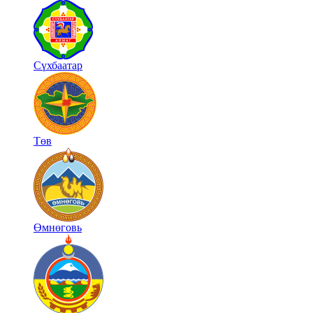
Сүхбаатар
Төв
Өмнөговь