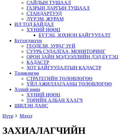
САЙДЫН ТУШААЛ
ГАЗРЫН ДАРГЫН ТУШААЛ
СТАНДАРТУУД
ДҮРЭМ, ЖУРАМ
ИЛ ТОД БАЙДАЛ
ХҮНИЙ НӨӨЦ
БҮТЭЦ, ЗОХИОН БАЙГУУЛАЛТ
Бүтээгдэхүүн
ГЕОДЕЗИ, ЗУРАГ ЗҮЙ
СУУРЬ СУДАЛГАА, МОНИТОРИНГ
ОРОН ЗАЙН МЭДЭЭЛЛИЙН ДЭД БҮТЭЦ
КАДАСТР
ХОТ БАЙГУУЛАЛТЫН КАДАСТР
Төлөвлөгөө
СТРАТЕГИЙН ТӨЛӨВЛӨГӨӨ
ҮЙЛ АЖИЛЛАГААНЫ ТӨЛӨВЛӨГӨӨ
Хүний нөөц
ХҮНИЙ НӨӨЦ
ТӨРИЙН АЛБАН ХААГЧ
ШИЛЭН ДАНС
Нүүр
Мэдээ
ЗАХИАЛАГЧИЙН