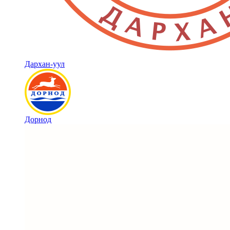
Дархан-уул
Дорнод