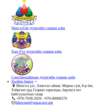
Чингэлтэй дүүргийн газрын алба
Хан-Уул дүүргийн газрын алба
Сонгинохайрхан дүүргийн газрын алба
Холбоо барих
Монгол улс, Хөвсгөл аймаг, Мөрөн сум, 8-р баг,
Тойргын урд Газрын харилцаа, барлига хот
байгуулалтын газар
+976-7038-2929, +976-80000270
khuvsgul@gazar.gov.mn