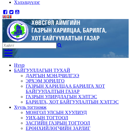
Хэлэлцүүлэг
Нүүр
БАЙГУУЛЛАГЫН ТУХАЙ
ДАРГЫН МЭНДЧИЛГЭЭ
ЭРХЭМ ЗОРИЛГО
ГАЗРЫН ХАРИЛЦАА БАРИЛГА ХОТ
БАЙГУУЛАЛТЫН ГАЗАР
ГАЗРЫН УЛИРДЛАГЫН ХЭЛТЭС
БАРИЛГА, ХОТ БАЙГУУЛАЛТЫН ХЭЛТЭС
Хууль тогтоомж
МОНГОЛ УЛСЫН ХУУЛИУД
УИХ-ЫН ТОГТООЛ
ЗАСГИЙН ГАЗРЫН ТОГТООЛ
ЕРӨНХИЙЛӨГЧИЙН ЗАРЛИГ