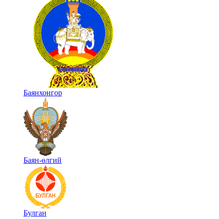
Баянхонгор
Баян-өлгий
Булган