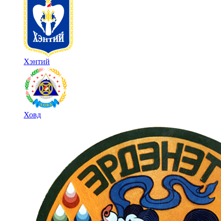
Хэнтий
Ховд