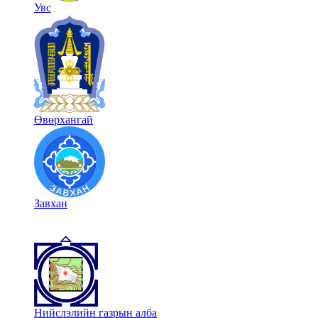
Увс
Өвөрхангай
Завхан
Нийслэлийн газрын алба