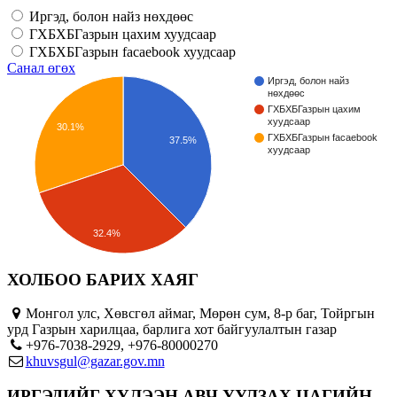
Иргэд, болон найз нөхдөөс
ГХБХБГазрын цахим хуудсаар
ГХБХБГазрын facaebook хуудсаар
Санал өгөх
Иргэд, болон найз
нөхдөөс
ГХБХБГазрын цахим
хуудсаар
30.1%
ГХБХБГазрын facaebook
37.5%
хуудсаар
32.4%
ХОЛБОО БАРИХ ХАЯГ
Монгол улс, Хөвсгөл аймаг, Мөрөн сум, 8-р баг, Тойргын
урд Газрын харилцаа, барлига хот байгуулалтын газар
+976-7038-2929, +976-80000270
khuvsgul@gazar.gov.mn
ИРГЭДИЙГ ХҮЛЭЭН АВЧ УУЛЗАХ ЦАГИЙН