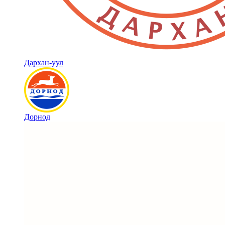
Дархан-уул
Дорнод