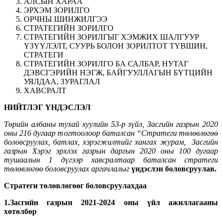
АЛСЫН ХАРАА
ЭРХЭМ ЗОРИЛГО
ОРЧНЫ ШИНЖИЛГЭЭ
СТРАТЕГИЙН ЗОРИЛГО
СТРАТЕГИЙН ЗОРИЛГЫГ ХЭМЖИХ ШАЛГУУР
ҮЗҮҮЛЭЛТ, СУУРЬ БОЛОН ЗОРИЛТОТ ТҮВШИН,
СТРАТЕГИ
СТРАТЕГИЙН ЗОРИЛГО БА САЛБАР, НУТАГ
ДЭВСГЭРИЙН НЭГЖ, БАЙГУУЛЛАГЫН БҮТЦИЙН
УЯЛДАА, ЗУРАГЛАЛ
ХАВСРАЛТ
НИЙТЛЭГ ҮНДЭСЛЭЛ
Төрийн албаны тухай хуулийн 53-р зүйл, Засгийн газрын 2020
оны 216 дугаар тогтоолоор баталсан “Стратеги төлөвлөгөө
боловсруулах, батлах, хэрэгжилтийг хангах журам, Засгийн
газрын Хэрэг эрхлэх газрын даргын 2020 оны 100 дугаар
тушаалын 1 дүгээр хавсралтаар баталсан стратеги
төлөвлөгөө боловсруулах аргачлалыг
үндэслэн боловсруулав.
Стратеги төлөвлөгөөг боловсруулахдаа
1
.Засгийн газрын 2021-2024 оны үйл ажиллагааны
хөтөлбөр