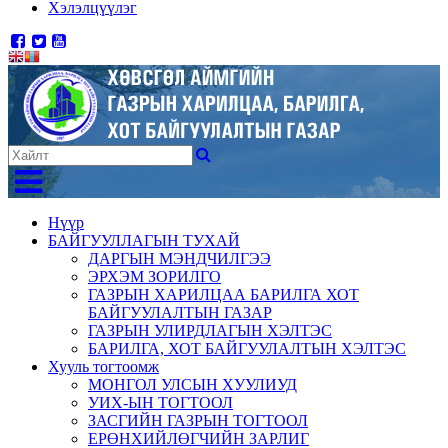
Хэлэлцүүлэг
Нүүр
БАЙГУУЛЛАГЫН ТУХАЙ
ДАРГЫН МЭНДЧИЛГЭЭ
ЭРХЭМ ЗОРИЛГО
ГАЗРЫН ХАРИЛЦАА БАРИЛГА ХОТ
БАЙГУУЛАЛТЫН ГАЗАР
ГАЗРЫН УЛИРДЛАГЫН ХЭЛТЭС
БАРИЛГА, ХОТ БАЙГУУЛАЛТЫН ХЭЛТЭС
Хууль тогтоомж
МОНГОЛ УЛСЫН ХУУЛИУД
УИХ-ЫН ТОГТООЛ
ЗАСГИЙН ГАЗРЫН ТОГТООЛ
ЕРӨНХИЙЛӨГЧИЙН ЗАРЛИГ