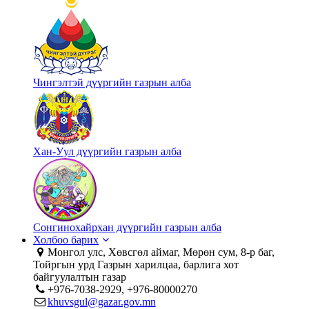
Чингэлтэй дүүргийн газрын алба
Хан-Уул дүүргийн газрын алба
Сонгинохайрхан дүүргийн газрын алба
Холбоо барих
Монгол улс, Хөвсгөл аймаг, Мөрөн сум, 8-р баг,
Тойргын урд Газрын харилцаа, барлига хот
байгуулалтын газар
+976-7038-2929, +976-80000270
khuvsgul@gazar.gov.mn