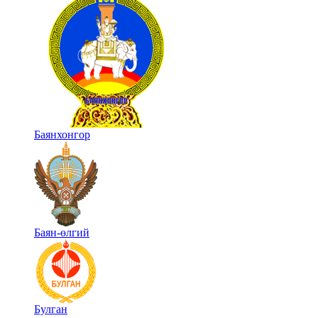
Баянхонгор
Баян-өлгий
Булган