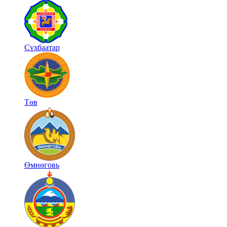
Сүхбаатар
Төв
Өмнөговь