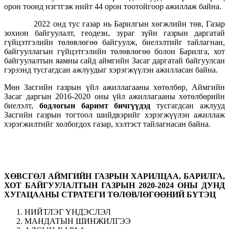
орон тоонд нэгтгэж нийт 44 орон тоотойгоор ажиллаж байна.
2022 онд тус газар нь Барилгын хөгжлийн төв, Газар
зохион байгуулалт, геодези, зураг зүйн газрын даргатай
гүйцэтгэлийн төлөвлөгөө байгуулж, биелэлтийг тайлагнан,
байгууллагын гүйцэтгэлийн төлөвлөгөө болон Барилга, хот
байгуулалтын яамны сайд аймгийн Засаг даргатай байгуулсан
гэрээнд тусгагдсан ажлуудыг хэрэгжүүлэн ажилласан байна.
Мөн Засгийн газрын үйл ажиллагааны хөтөлбөр, Аймгийн
Засаг даргын 2016-2020 оны үйл ажиллагааны хөтөлбөрийн
биелэлт,
бодлогын баримт бичгүүдэд
тусгагдсан ажлууд
Засгийн газрын тогтоол шийдвэрийг хэрэгжүүлэн ажиллаж
хэрэгжилтийг холбогдох газар, хэлтэст тайлагнасан байна.
ХӨВСГӨЛ АЙМГИЙН ГАЗРЫН ХАРИЛЦАА, БАРИЛГА,
ХОТ БАЙГУУЛАЛТЫН ГАЗРЫН 2020-2024 ОНЫ ДУНД
ХУГАЦААНЫ СТРАТЕГИ ТӨЛӨВЛӨГӨӨНИЙ БҮТЭЦ
НИЙТЛЭГ ҮНДЭСЛЭЛ
МАНДАТЫН ШИНЖИЛГЭЭ