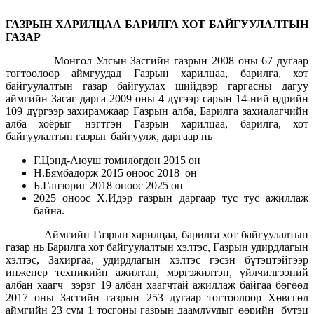
ГАЗРЫН ХАРИЛЦАА БАРИЛГА ХОТ БАЙГУУЛАЛТЫН
ГАЗАР
Монгол Улсын Засгийн газрын 2008 оны 67 дугаар
тогтоолоор аймгуудад Газрын харилцаа, барилга, хот
байгуулалтын газар байгуулах шийдвэр гаргасны дагуу
аймгийн Засаг дарга 2009 оны 4 дүгээр сарын 14-ний өдрийн
109 дүргээр захирамжаар Газрын алба, Барилга захиалагчийн
алба хоёрыг нэгтгэн Газрын харилцаа, барилга, хот
байгуулалтын газрыг байгуулж, даргаар нь
Г.Цэнд-Аюуш томилогдон 2015 он
Н.Бямбадорж 2015 оноос 2018 он
Б.Ганзориг 2018 оноос 2025 он
2025 оноос Х.Идэр газрын даргаар тус тус ажиллаж
байна.
Аймгийн Газрын харилцаа, барилга хот байгуулалтын
газар нь Барилга хот байгуулалтын хэлтэс, Газрын удирдлагын
хэлтэс, Захиргаа, удирдлагын хэлтэс гэсэн бүтэцтэйгээр
инженер техникийн ажилтан, мэргэжилтэн, үйлчилгээний
албан хаагч зэрэг 19 албан хаагчтай ажиллаж байгаа бөгөөд
2017 оны Засгийн газрын 253 дугаар тогтоолоор Хөвсгөл
аймгийн 23 сум 1 тосгоны газрын даамлуудыг өөрийн бүтэц