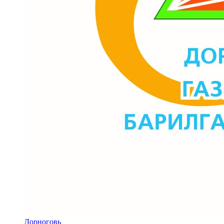
Дорноговь