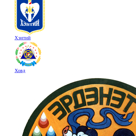
Хэнтий
Ховд