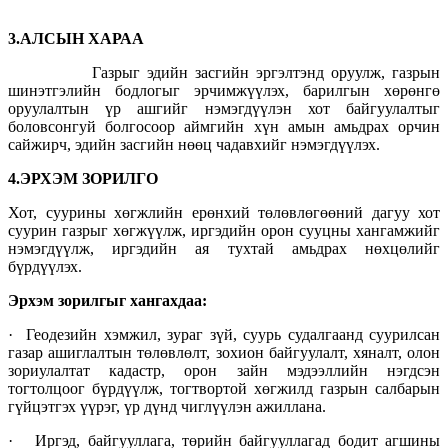
3.АЛСЫН ХАРАА
Газрыг эдийн засгийн эргэлтэнд оруулж, газрын
шинэтгэлийн бодлогыг эрчимжүүлэх, барилгын хөрөнгө
оруулалтын үр ашгийг нэмэгдүүлэн хот байгуулалтыг
боловсонгуй болгосоор аймгийн хүн амын амьдрах орчин
сайжирч, эдийн засгийн нөөц чадавхийг нэмэгдүүлэх.
4.ЭРХЭМ ЗОРИЛГО
Хот, суурины хөгжлийн ерөнхий төлөвлөгөөний дагуу хот
суурин газрыг хөгжүүлж, иргэдийн орон сууцны хангамжийг
нэмэгдүүлж, иргэдийн ая тухтай амьдрах нөхцөлийг
бүрдүүлэх.
Эрхэм зорилгыг хангахдаа:
· Геодезийн хэмжил, зураг зүй, суурь судалгаанд суурилсан
газар ашиглалтын төлөвлөлт, зохион байгуулалт, хяналт, олон
зориулалтат кадастр, орон зайн мэдээллийн нэгдсэн
тогтолцоог бүрдүүлж, тогтвортой хөгжилд газрын салбарын
гүйцэтгэх үүрэг, үр дүнд чиглүүлэн ажиллана.
· Иргэд, байгууллага, төрийн байгууллагад бодит агшины