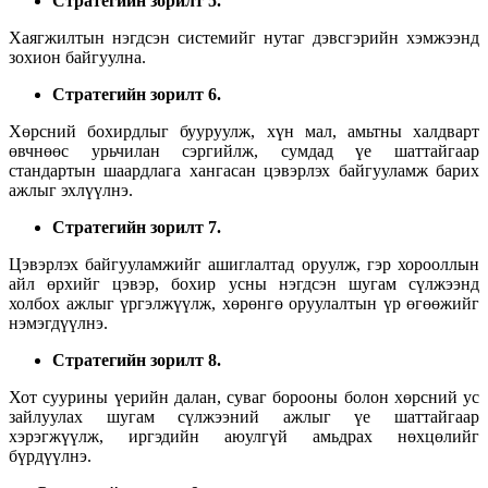
Стратегийн зорилт
5
.
Хаягжилтын нэгдсэн системийг нутаг дэвсгэрийн хэмжээнд
зохион байгуулна.
Стратегийн зорилт
6
.
Хөрсний бохирдлыг бууруулж, хүн мал, амьтны халдварт
өвчнөөс урьчилан сэргийлж, сумдад үе шаттайгаар
стандартын шаардлага хангасан цэвэрлэх байгууламж барих
ажлыг эхлүүлнэ.
Стратегийн зорилт
7
.
Цэвэрлэх байгууламжийг ашиглалтад оруулж, гэр хорооллын
айл өрхийг цэвэр, бохир усны нэгдсэн шугам сүлжээнд
холбох ажлыг үргэлжүүлж, хөрөнгө оруулалтын үр өгөөжийг
нэмэгдүүлнэ.
Стратегийн зорилт
8
.
Хот суурины үерийн далан, суваг борооны болон хөрсний ус
зайлуулах шугам сүлжээний ажлыг үе шаттайгаар
хэрэгжүүлж, иргэдийн аюулгүй амьдрах нөхцөлийг
бүрдүүлнэ.