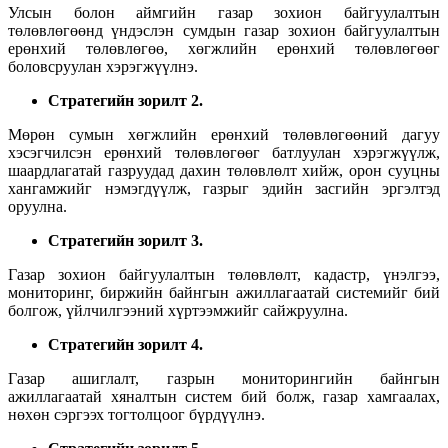
Улсын болон аймгийн газар зохион байгуулалтын
төлөвлөгөөнд үндэслэн сумдын газар зохион байгуулалтын
ерөнхий төлөвлөгөө, хөгжлийн ерөнхий төлөвлөгөөг
боловсруулан хэрэгжүүлнэ.
Стратегийн зорилт
2
.
Мөрөн сумын хөгжлийн ерөнхий төлөвлөгөөний дагуу
хэсэгчилсэн ерөнхий төлөвлөгөөг батлуулан хэрэгжүүлж,
шаардлагатай газруудад дахин төлөвлөлт хийж, орон сууцны
хангамжийг нэмэгдүүлж, газрыг эдийн засгийн эргэлтэд
оруулна.
Стратегийн зорилт
3
.
Газар зохион байгуулалтын төлөвлөлт, кадастр, үнэлгээ,
мониторинг, биржийн байнгын ажиллагаатай системийг бий
болгож, үйлчилгээний хүртээмжийг сайжруулна.
Стратегийн зорилт
4
.
Газар ашиглалт, газрын мониторингийн байнгын
ажиллагаатай хяналтын систем бий болж, газар хамгаалах,
нөхөн сэргээх тогтолцоог бүрдүүлнэ.