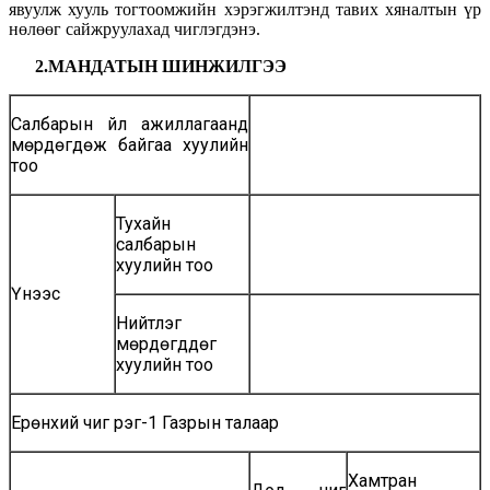
явуулж хууль тогтоомжийн хэрэгжилтэнд тавих хяналтын үр
нөлөөг сайжруулахад чиглэгдэнэ.
2.МАНДАТЫН ШИНЖИЛГЭЭ
Салбарын үйл ажиллагаанд
мөрдөгдөж байгаа хуулийн
тоо
Тухайн
салбарын
хуулийн тоо
Үүүнээс
Нийтлэг
мөрдөгддөг
хуулийн тоо
Ерөнхий чиг үүрэг-1 Газрын талаар
Хамтран