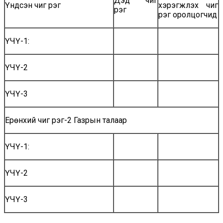
Дэд чиг
Үндсэн чиг үүрэг
хэрэгжүүлэх чиг
үүрэг
үүрэг оролцогчид
ҮЧҮ-1:
ҮЧҮ-2
ҮЧҮ-3
Ерөнхий чиг үүрэг-2 Газрын талаар
ҮЧҮ-1:
ҮЧҮ-2
ҮЧҮ-3