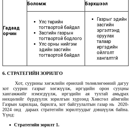
Боломж
Бэрхшээл
Газрыг эдийн
Улс төрийн
засгийн
тогтвортой байдал
Гадаад
эргэлтэнд
Засгийн газрын
орчин
оруулах
тогтвортой бодлого
талаар
Улс орны нийгэм
иргэдийн
эдийн засгийн
ойлголт
тогтвортой байдал
хангалтгүй
6.
СТРАТЕГИЙН ЗОРИЛ
ГО
Хот, суурины хөгжлийн ерөнхий төлөвлөгөөний дагуу
хот суурин газрыг хөгжүүлж, иргэдийн орон сууцны
хангамжийг нэмэгдүүлж, иргэдийн ая тухтай амьдрах
нөхцөлийг бүрдүүлэх зорилгын хүрээнд Хөвсгөл аймгийн
Газрын харилцаа, барилга, хот байгуулалтын газар нь 2020-
2024 онд дараах стратегийн зорилтуудыг дэвшүүлж байна.
Үүнд:
Стратегийн зорилт 1.