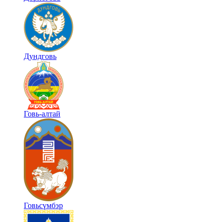
Дундговь
Говь-алтай
Говьсүмбэр