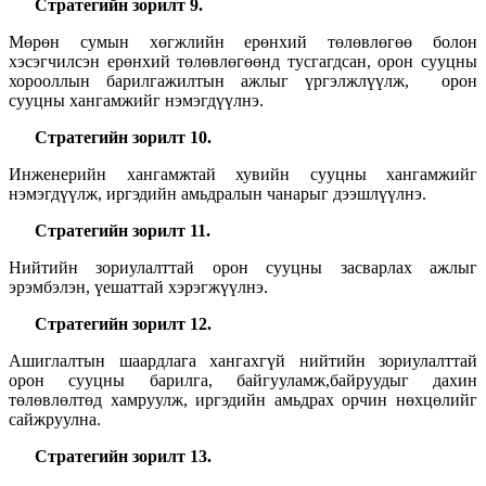
Стратегийн зорилт
9
.
Мөрөн сумын хөгжлийн ерөнхий төлөвлөгөө болон
хэсэгчилсэн ерөнхий төлөвлөгөөнд тусгагдсан, орон сууцны
хорооллын барилгажилтын ажлыг үргэлжлүүлж, орон
сууцны хангамжийг нэмэгдүүлнэ.
Стратегийн зорилт
10
.
Инженерийн хангамжтай хувийн сууцны хангамжийг
нэмэгдүүлж, иргэдийн амьдралын чанарыг дээшлүүлнэ.
Стратегийн зорилт
11
.
Нийтийн зориулалттай орон сууцны засварлах ажлыг
эрэмбэлэн, үешаттай хэрэгжүүлнэ.
Стратегийн зорилт
12
.
Ашиглалтын шаардлага хангахгүй нийтийн зориулалттай
орон сууцны барилга, байгууламж,байруудыг дахин
төлөвлөлтөд хамруулж, иргэдийн амьдрах орчин нөхцөлийг
сайжруулна.
Стратегийн зорилт
13
.