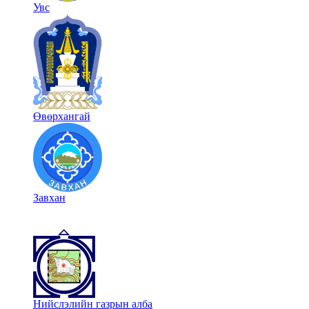
Увс
Өвөрхангай
Завхан
Нийслэлийн газрын алба