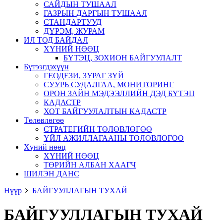
САЙДЫН ТУШААЛ
ГАЗРЫН ДАРГЫН ТУШААЛ
СТАНДАРТУУД
ДҮРЭМ, ЖУРАМ
ИЛ ТОД БАЙДАЛ
ХҮНИЙ НӨӨЦ
БҮТЭЦ, ЗОХИОН БАЙГУУЛАЛТ
Бүтээгдэхүүн
ГЕОДЕЗИ, ЗУРАГ ЗҮЙ
СУУРЬ СУДАЛГАА, МОНИТОРИНГ
ОРОН ЗАЙН МЭДЭЭЛЛИЙН ДЭД БҮТЭЦ
КАДАСТР
ХОТ БАЙГУУЛАЛТЫН КАДАСТР
Төлөвлөгөө
СТРАТЕГИЙН ТӨЛӨВЛӨГӨӨ
ҮЙЛ АЖИЛЛАГААНЫ ТӨЛӨВЛӨГӨӨ
Хүний нөөц
ХҮНИЙ НӨӨЦ
ТӨРИЙН АЛБАН ХААГЧ
ШИЛЭН ДАНС
Нүүр
БАЙГУУЛЛАГЫН ТУХАЙ
БАЙГУУЛЛАГЫН ТУХАЙ