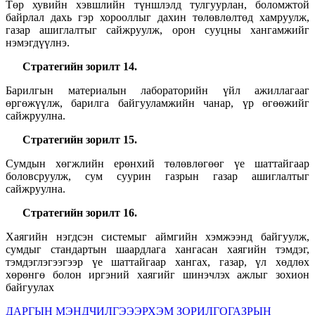
Төр хувийн хэвшлийн түншлэлд тулгуурлан, боломжтой
байрлал дахь гэр хорооллыг дахин төлөвлөлтөд хамруулж,
газар ашиглалтыг сайжруулж, орон сууцны хангамжийг
нэмэгдүүлнэ.
Стратегийн зорилт
14
.
Барилгын материалын лабораторийн үйл ажиллагааг
өргөжүүлж, барилга байгууламжийн чанар, үр өгөөжийг
сайжруулна.
Стратегийн зорилт
15
.
Сумдын хөгжлийн ерөнхий төлөвлөгөөг үе шаттайгаар
боловсруулж, сум суурин газрын газар ашиглалтыг
сайжруулна.
Стратегийн зорилт
16
.
Хаягийн нэгдсэн системыг аймгийн хэмжээнд байгуулж,
сумдыг стандартын шаардлага хангасан хаягийн тэмдэг,
тэмдэглэгээгээр үе шаттайгаар хангах, газар, үл хөдлөх
хөрөнгө болон иргэний хаягийг шинэчлэх ажлыг зохион
байгуулах
ДАРГЫН МЭНДЧИЛГЭЭ
ЭРХЭМ ЗОРИЛГО
ГАЗРЫН