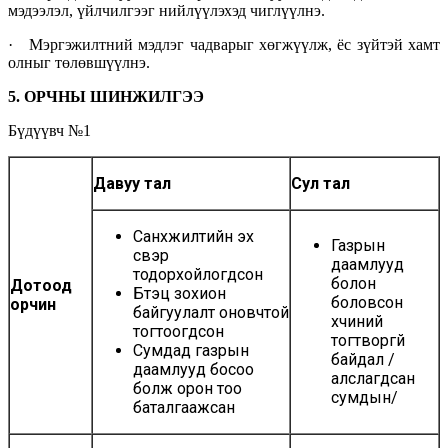
мэдээлэл, үйлчилгээг нийлүүлэхэд чиглүүлнэ.
· Мэргэжилтний мэдлэг чадварыг хөгжүүлж, ёс зүйтэй хамт
олныг төлөвшүүлнэ.
5.
ОРЧНЫ
ШИНЖИЛГЭЭ
Бүдүүвч №1
Давуу тал
Сул тал
Санхүүжилтийн эх
Газрын
үүсвэр
даамлууд
тодорхойлогдсон
болон
Дотоод
Бүтэц зохион
боловсон
орчин
байгуулалт оновчтой
хүчиний
тогтоогдсон
тогтворгүй
Сумдад газрын
байдал /
даамлууд босоо
алслагдсан
болж орон тоо
сумдын/
баталгаажсан