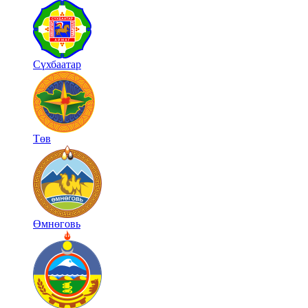
Сүхбаатар
Төв
Өмнөговь