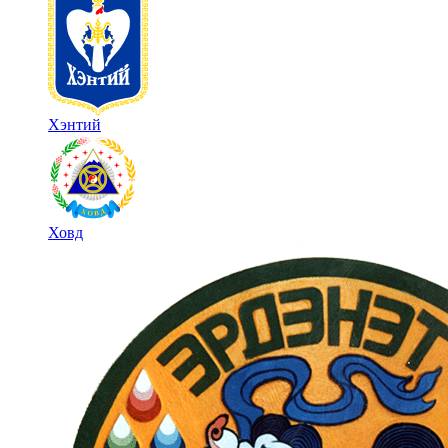
Хэнтий
Ховд