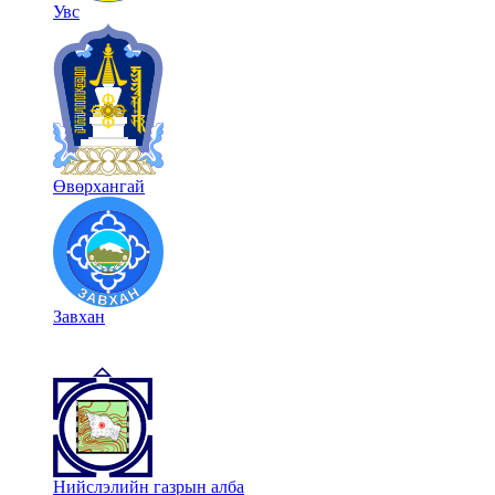
Увс
Өвөрхангай
Завхан
Нийслэлийн газрын алба