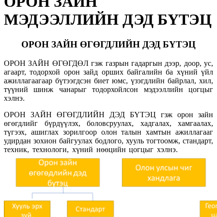
ОРОН ЗАЙН
МЭДЭЭЛЛИЙН ДЭД БҮТЭЦ
ОРОН ЗАЙН ӨГӨГДЛИЙН ДЭД БҮТЭЦ
ОРОН ЗАЙН ӨГӨГДӨЛ гэж газрын гадаргын дээр, доор, ус,
агаарт, тодорхой орон зайд орших байгалийн ба хүний үйл
ажиллагаагаар бүтээгдсэн биет юмс, үзэгдлийн байрлал, хил,
түүний шинж чанарыг тодорхойлсон мэдээллийн цогцыг
хэлнэ.
ОРОН ЗАЙН ӨГӨГДЛИЙН ДЭД БҮТЭЦ гэж орон зайн
өгөгдлийг бүрдүүлэх, боловсруулах, хадгалах, хамгаалах,
түгээх, ашиглах зорилгоор олон талын хамтын ажиллагааг
удирдан зохион байгуулах бодлого, хууль тогтоомж, стандарт,
техник, технологи, хүний нөөцийн цогцыг хэлнэ.