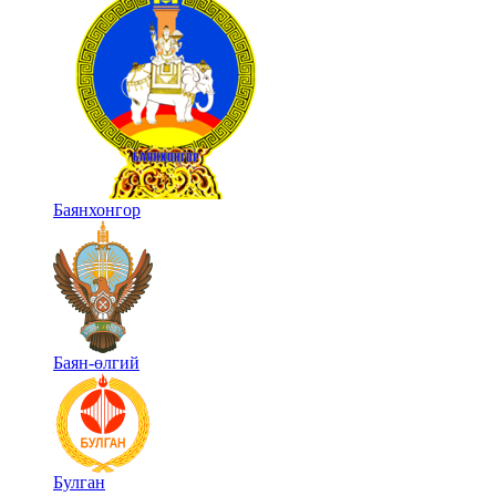
Баянхонгор
Баян-өлгий
Булган