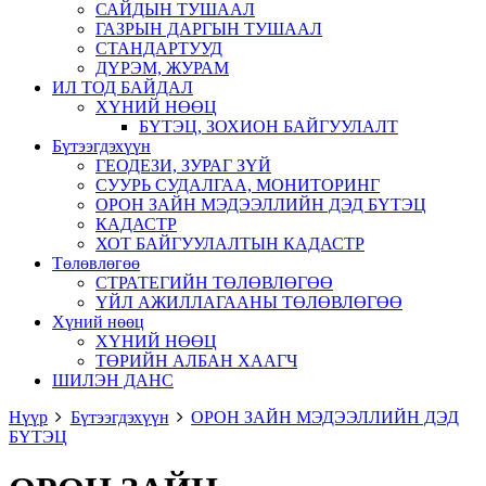
САЙДЫН ТУШААЛ
ГАЗРЫН ДАРГЫН ТУШААЛ
СТАНДАРТУУД
ДҮРЭМ, ЖУРАМ
ИЛ ТОД БАЙДАЛ
ХҮНИЙ НӨӨЦ
БҮТЭЦ, ЗОХИОН БАЙГУУЛАЛТ
Бүтээгдэхүүн
ГЕОДЕЗИ, ЗУРАГ ЗҮЙ
СУУРЬ СУДАЛГАА, МОНИТОРИНГ
ОРОН ЗАЙН МЭДЭЭЛЛИЙН ДЭД БҮТЭЦ
КАДАСТР
ХОТ БАЙГУУЛАЛТЫН КАДАСТР
Төлөвлөгөө
СТРАТЕГИЙН ТӨЛӨВЛӨГӨӨ
ҮЙЛ АЖИЛЛАГААНЫ ТӨЛӨВЛӨГӨӨ
Хүний нөөц
ХҮНИЙ НӨӨЦ
ТӨРИЙН АЛБАН ХААГЧ
ШИЛЭН ДАНС
Нүүр
Бүтээгдэхүүн
ОРОН ЗАЙН МЭДЭЭЛЛИЙН ДЭД
БҮТЭЦ