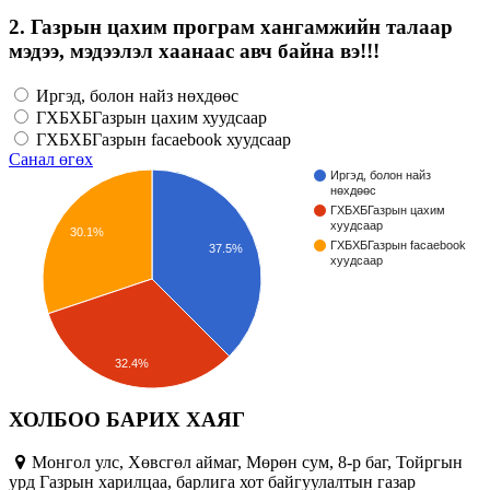
2. Газрын цахим програм хангамжийн талаар
мэдээ, мэдээлэл хаанаас авч байна вэ!!!
Иргэд, болон найз нөхдөөс
ГХБХБГазрын цахим хуудсаар
ГХБХБГазрын facaebook хуудсаар
Санал өгөх
Иргэд, болон найз
нөхдөөс
ГХБХБГазрын цахим
хуудсаар
30.1%
ГХБХБГазрын facaebook
37.5%
хуудсаар
32.4%
ХОЛБОО БАРИХ ХАЯГ
Монгол улс, Хөвсгөл аймаг, Мөрөн сум, 8-р баг, Тойргын
урд Газрын харилцаа, барлига хот байгуулалтын газар