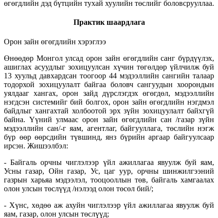
өгөгдлийн дэд бүтцийн тухай хуулийн төслийг боловсрууллаа.
Практик шаардлага
Орон зайн өгөгдлийн хэрэглээ
Өнөөдөр Монгол улсад орон зайн өгөгдлийн санг бүрдүүлэх,
ашиглах асуудлыг зохицуулсан хүчин төгөлдөр үйлчилж буй
13 хуульд давхардсан тоогоор 44 мэдээллийн сангийн талаар
тодорхой зохицуулалт байгаа боловч сангуудын хоорондын
уялдааг хангах, орон зайд дүрслэгдэх өгөгдөл, мэдээллийн
нэгдсэн системийг бий болгох, орон зайн өгөгдлийн нэгдмэл
байдлыг хангахтай холбоотой эрх зүйн зохицуулалт байхгүй
байна. Үүний улмаас орон зайн өгөгдлийн сан /газар зүйн
мэдээллийн сан/-г яам, агентлаг, байгууллага, төслийн нэгж
бүр өөр өөрсдийн түвшинд, янз бүрийн аргаар байгуулсаар
ирсэн. Жишээлбэл:
- Байгаль орчны чиглэлээр үйл ажиллагаа явуулж буй яам,
Усны газар, Ойн газар, Ус, цаг уур, орчны шинжилгээний
газрын харьяа мэдээлэл, тооцооллын төв, байгаль хамгаалах
олон улсын төслүүд /нэлээд олон төсөл бий/;
- Хүнс, хөдөө аж ахуйн чиглэлээр үйл ажиллагаа явуулж буй
яам, газар, олон улсын төслүүд;