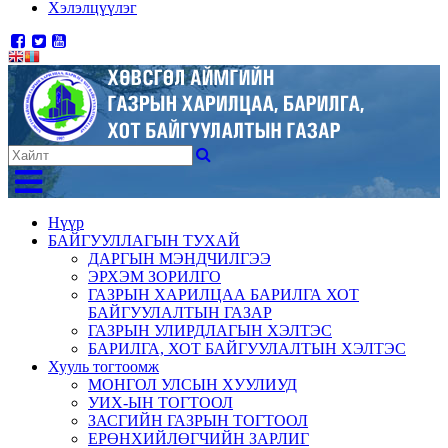
Хэлэлцүүлэг
Нүүр
БАЙГУУЛЛАГЫН ТУХАЙ
ДАРГЫН МЭНДЧИЛГЭЭ
ЭРХЭМ ЗОРИЛГО
ГАЗРЫН ХАРИЛЦАА БАРИЛГА ХОТ
БАЙГУУЛАЛТЫН ГАЗАР
ГАЗРЫН УЛИРДЛАГЫН ХЭЛТЭС
БАРИЛГА, ХОТ БАЙГУУЛАЛТЫН ХЭЛТЭС
Хууль тогтоомж
МОНГОЛ УЛСЫН ХУУЛИУД
УИХ-ЫН ТОГТООЛ
ЗАСГИЙН ГАЗРЫН ТОГТООЛ
ЕРӨНХИЙЛӨГЧИЙН ЗАРЛИГ