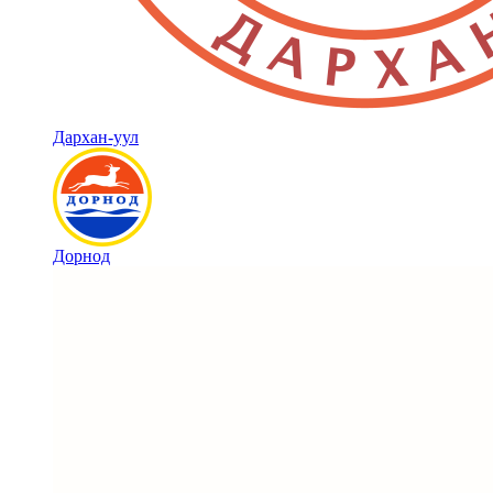
Дархан-уул
Дорнод