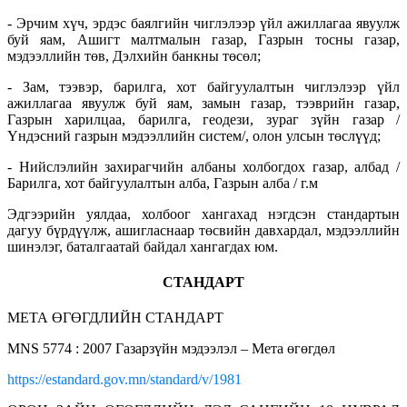
- Эрчим хүч, эрдэс баялгийн чиглэлээр үйл ажиллагаа явуулж
буй яам, Ашигт малтмалын газар, Газрын тосны газар,
мэдээллийн төв, Дэлхийн банкны төсөл;
- Зам, тээвэр, барилга, хот байгуулалтын чиглэлээр үйл
ажиллагаа явуулж буй яам, замын газар, тээврийн газар,
Газрын харилцаа, барилга, геодези, зураг зүйн газар /
Үндэсний газрын мэдээллийн систем/, олон улсын төслүүд;
- Нийслэлийн захирагчийн албаны холбогдох газар, албад /
Барилга, хот байгуулалтын алба, Газрын алба / г.м
Эдгээрийн уялдаа, холбоог хангахад нэгдсэн стандартын
дагуу бүрдүүлж, ашигласнаар төсвийн давхардал, мэдээллийн
шинэлэг, баталгаатай байдал хангагдах юм.
СТАНДАРТ
МЕТА ӨГӨГДЛИЙН СТАНДАРТ
MNS 5774 : 2007 Газарзүйн мэдээлэл – Мета өгөгдөл
https://estandard.gov.mn/standard/v/1981