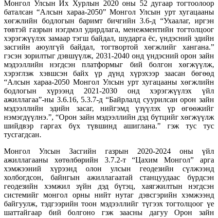
Монгол Улсын Их Хурлын 2020 оны 52 дугаар тогтоолоор
баталсан “Алсын хараа-2050” Монгол Улсын урт хугацааны
хөгжлийн бодлогын баримт бичгийн 3.6-д “Ухаалаг, иргэн
төвтэй газрын нэгдмэл удирдлага, менежментийн тогтолцоог
хэрэгжүүлэх замаар тэгш байдал, шударга ёс, үндэсний эдийн
засгийн аюулгүй байдал, тогтвортой хөгжлийг хангана.”
гэсэн зорилтыг дэвшүүлж, 2031-2040 онд үндэсний орон зайн
мэдээллийн нэгдсэн платформыг бий болгон хөгжүүлж,
хэрэглэж хэвшсэн байх үр дүнд хүрэхээр заасан бөгөөд
“Алсын хараа-2050 Монгол Улсын урт хугацааны хөгжлийн
бодлогын хүрээнд 2021-2030 онд хэрэгжүүлэх үйл
ажиллагаа”-ны 3.6.16, 5.3.7-д “Байрлалд суурилсан орон зайн
мэдээллийн эдийн засаг, нийгэмд үзүүлэх үр өгөөжийг
нэмэгдүүлнэ.”, “Орон зайн мэдээллийн дэд бүтцийг хөгжүүлж
шийдвэр гаргах бүх түвшинд ашиглана.” гэж тус тус
тусгагдсан.
Монгол Улсын Засгийн газрын 2020-2024 оны үйл
ажиллагааны хөтөлбөрийн 3.7.2-т “Цахим Монгол” арга
хэмжээний хүрээнд олон улсын геодезийн сүлжээнд
холбогдсон, байнгын ажиллагаатай станцуудаас бүрдсэн
геодезийн хэмжил зүйн дэд бүтэц, хаягжилтын нэгдсэн
системийг монгол орны нийт нутаг дэвсгэрийн хэмжээнд
байгуулж, тэдгээрийн тоон мэдээллийг түгээх тогтолцоог үе
шаттайгаар бий болгоно гэж заасны дагуу Орон зайн