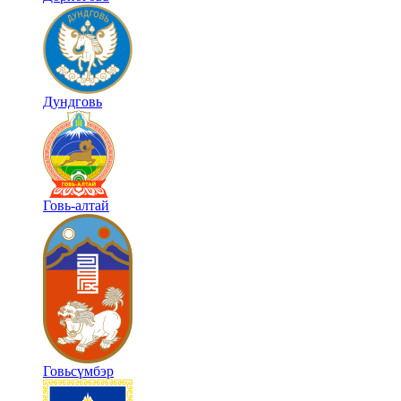
Дундговь
Говь-алтай
Говьсүмбэр