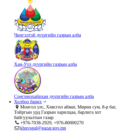
Чингэлтэй дүүргийн газрын алба
Хан-Уул дүүргийн газрын алба
Сонгинохайрхан дүүргийн газрын алба
Холбоо барих
Монгол улс, Хөвсгөл аймаг, Мөрөн сум, 8-р баг,
Тойргын урд Газрын харилцаа, барлига хот
байгуулалтын газар
+976-7038-2929, +976-80000270
khuvsgul@gazar.gov.mn