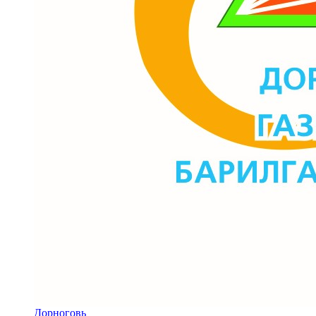
Дорноговь