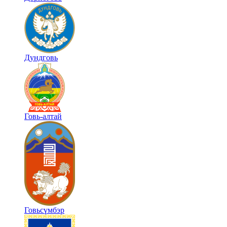
Дундговь
Говь-алтай
Говьсүмбэр