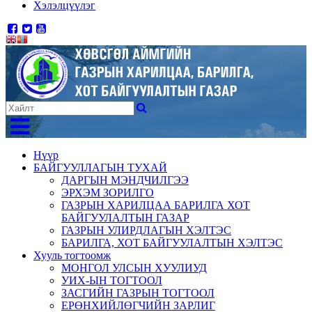
Хэлэлцүүлэг
Нүүр
БАЙГУУЛЛАГЫН ТУХАЙ
ДАРГЫН МЭНДЧИЛГЭЭ
ЭРХЭМ ЗОРИЛГО
ГАЗРЫН ХАРИЛЦАА БАРИЛГА ХОТ
БАЙГУУЛАЛТЫН ГАЗАР
ГАЗРЫН УЛИРДЛАГЫН ХЭЛТЭС
БАРИЛГА, ХОТ БАЙГУУЛАЛТЫН ХЭЛТЭС
Хууль тогтоомж
МОНГОЛ УЛСЫН ХУУЛИУД
УИХ-ЫН ТОГТООЛ
ЗАСГИЙН ГАЗРЫН ТОГТООЛ
ЕРӨНХИЙЛӨГЧИЙН ЗАРЛИГ