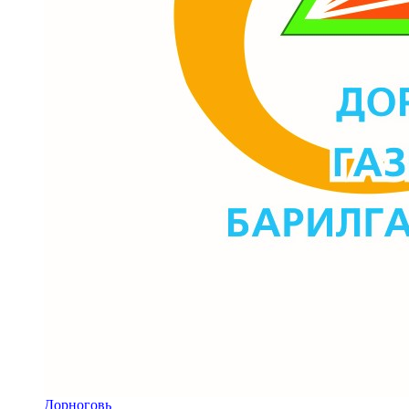
Дорноговь