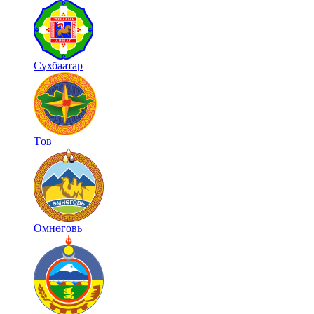
Сүхбаатар
Төв
Өмнөговь