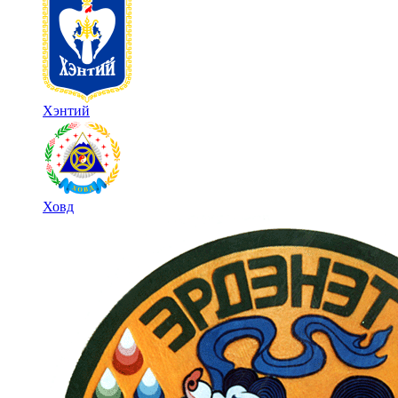
Хэнтий
Ховд