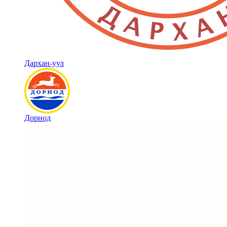
Дархан-уул
Дорнод