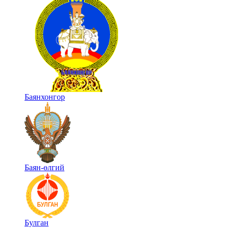
Баянхонгор
Баян-өлгий
Булган