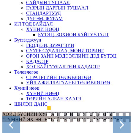
САЙДЫН ТУШААЛ
ГАЗРЫН ДАРГЫН ТУШААЛ
СТАНДАРТУУД
ДҮРЭМ, ЖУРАМ
ИЛ ТОД БАЙДАЛ
ХҮНИЙ НӨӨЦ
БҮТЭЦ, ЗОХИОН БАЙГУУЛАЛТ
Бүтээгдэхүүн
ГЕОДЕЗИ, ЗУРАГ ЗҮЙ
СУУРЬ СУДАЛГАА, МОНИТОРИНГ
ОРОН ЗАЙН МЭДЭЭЛЛИЙН ДЭД БҮТЭЦ
КАДАСТР
ХОТ БАЙГУУЛАЛТЫН КАДАСТР
Төлөвлөгөө
СТРАТЕГИЙН ТӨЛӨВЛӨГӨӨ
ҮЙЛ АЖИЛЛАГААНЫ ТӨЛӨВЛӨГӨӨ
Хүний нөөц
ХҮНИЙ НӨӨЦ
ТӨРИЙН АЛБАН ХААГЧ
ШИЛЭН ДАНС
ХОЙД БҮСИЙН ХУРДАН МОРИНЫ УРАЛДААНЫГ
“ТҮМНИЙ ЭХ ЭНТЕРТАЙМЕНТ” ШУУД ДАМЖУУЛНА.