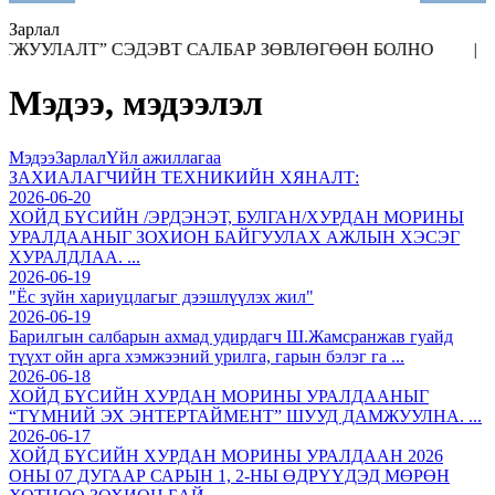
Зарлал
Т САЛБАР ЗӨВЛӨГӨӨН БОЛНО | ГАЗАР ЗОХИОН БАЙГУУЛАЛТЫН
Мэдээ, мэдээлэл
Мэдээ
Зарлал
Үйл ажиллагаа
ЗАХИАЛАГЧИЙН ТЕХНИКИЙН ХЯНАЛТ:
2026-06-20
ХОЙД БҮСИЙН /ЭРДЭНЭТ, БУЛГАН/ХУРДАН МОРИНЫ
УРАЛДААНЫГ ЗОХИОН БАЙГУУЛАХ АЖЛЫН ХЭСЭГ
ХУРАЛДЛАА. ...
2026-06-19
"Ёс зүйн хариуцлагыг дээшлүүлэх жил"
2026-06-19
Барилгын салбарын ахмад удирдагч Ш.Жамсранжав гуайд
түүхт ойн арга хэмжээний урилга, гарын бэлэг га ...
2026-06-18
ХОЙД БҮСИЙН ХУРДАН МОРИНЫ УРАЛДААНЫГ
“ТҮМНИЙ ЭХ ЭНТЕРТАЙМЕНТ” ШУУД ДАМЖУУЛНА. ...
2026-06-17
ХОЙД БҮСИЙН ХУРДАН МОРИНЫ УРАЛДААН 2026
ОНЫ 07 ДУГААР САРЫН 1, 2-НЫ ӨДРҮҮДЭД МӨРӨН