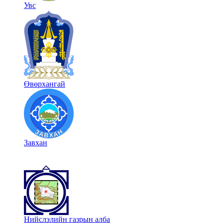
Увс
Өвөрхангай
Завхан
Нийслэлийн газрын алба