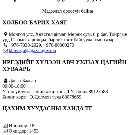
Мэдээлэл ороогүй байна
ХОЛБОО БАРИХ ХАЯГ
Монгол улс, Хөвсгөл аймаг, Мөрөн сум, 8-р баг, Тойргын
урд Газрын харилцаа, барлига хот байгуулалтын газар
+976-7038-2929, +976-80000270
khuvsgul@gazar.gov.mn
ИРГЭДИЙГ ХҮЛЭЭН АВЧ УУЛЗАХ ЦАГИЙН
ХУВААРЬ
Даваа-Баасан
09:00-18:00
Угтах үйлчилгээний ажилтан: Д.Улсболд 89123588
Бичиг хэрэг: Э.Цолмон туяа 88078659
ЦАХИМ ХУУДАСНЫ ХАНДАЛТ
Өнөөдөр: 18
Өчигдөр: 1453