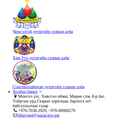
Чингэлтэй дүүргийн газрын алба
Хан-Уул дүүргийн газрын алба
Сонгинохайрхан дүүргийн газрын алба
Холбоо барих
Монгол улс, Хөвсгөл аймаг, Мөрөн сум, 8-р баг,
Тойргын урд Газрын харилцаа, барлига хот
байгуулалтын газар
+976-7038-2929, +976-80000270
khuvsgul@gazar.gov.mn