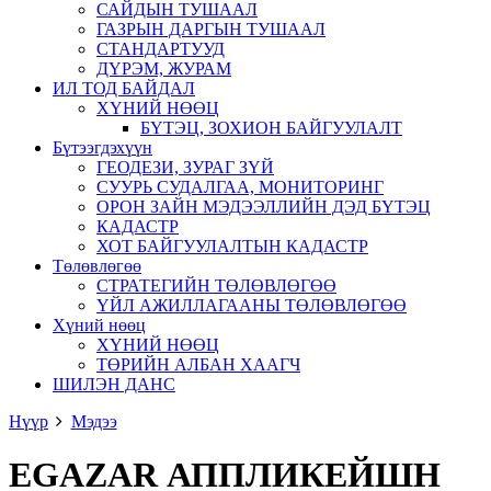
САЙДЫН ТУШААЛ
ГАЗРЫН ДАРГЫН ТУШААЛ
СТАНДАРТУУД
ДҮРЭМ, ЖУРАМ
ИЛ ТОД БАЙДАЛ
ХҮНИЙ НӨӨЦ
БҮТЭЦ, ЗОХИОН БАЙГУУЛАЛТ
Бүтээгдэхүүн
ГЕОДЕЗИ, ЗУРАГ ЗҮЙ
СУУРЬ СУДАЛГАА, МОНИТОРИНГ
ОРОН ЗАЙН МЭДЭЭЛЛИЙН ДЭД БҮТЭЦ
КАДАСТР
ХОТ БАЙГУУЛАЛТЫН КАДАСТР
Төлөвлөгөө
СТРАТЕГИЙН ТӨЛӨВЛӨГӨӨ
ҮЙЛ АЖИЛЛАГААНЫ ТӨЛӨВЛӨГӨӨ
Хүний нөөц
ХҮНИЙ НӨӨЦ
ТӨРИЙН АЛБАН ХААГЧ
ШИЛЭН ДАНС
Нүүр
Мэдээ
EGAZAR АППЛИКЕЙШН