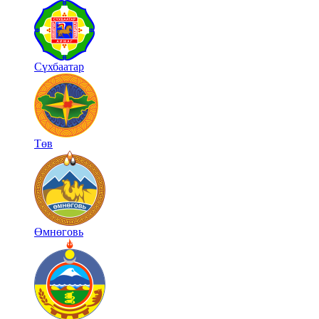
Сүхбаатар
Төв
Өмнөговь