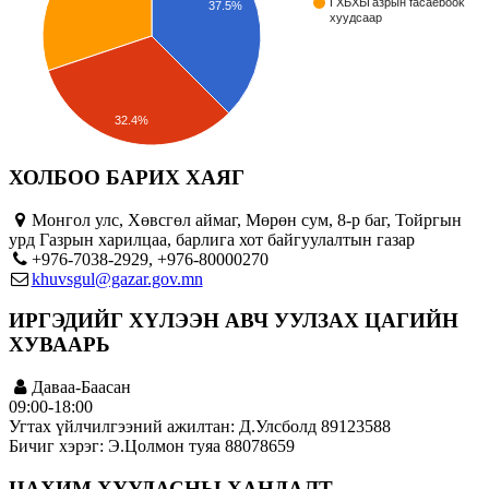
ГХБХБГазрын facaebook
37.5%
хуудсаар
32.4%
ХОЛБОО БАРИХ ХАЯГ
Монгол улс, Хөвсгөл аймаг, Мөрөн сум, 8-р баг, Тойргын
урд Газрын харилцаа, барлига хот байгуулалтын газар
+976-7038-2929, +976-80000270
khuvsgul@gazar.gov.mn
ИРГЭДИЙГ ХҮЛЭЭН АВЧ УУЛЗАХ ЦАГИЙН
ХУВААРЬ
Даваа-Баасан
09:00-18:00
Угтах үйлчилгээний ажилтан: Д.Улсболд 89123588
Бичиг хэрэг: Э.Цолмон туяа 88078659
ЦАХИМ ХУУДАСНЫ ХАНДАЛТ