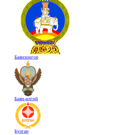
Баянхонгор
Баян-өлгий
Булган