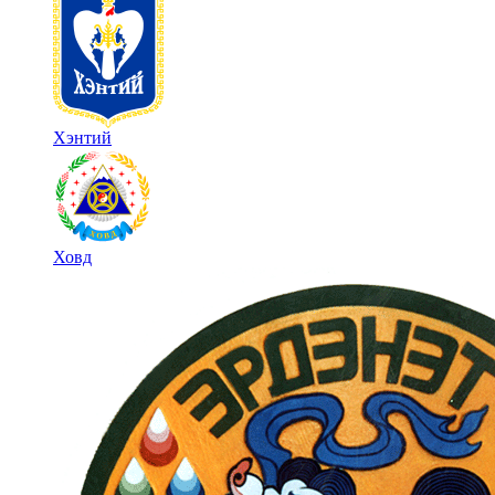
Хэнтий
Ховд