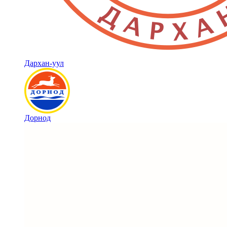
Дархан-уул
Дорнод