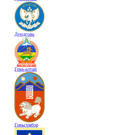
Дундговь
Говь-алтай
Говьсүмбэр