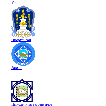
Увс
Өвөрхангай
Завхан
Нийслэлийн газрын алба