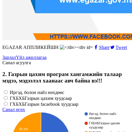
EGAZAR АППЛИКЕЙШН
Share
Tweet
Зарлал
Үйл ажиллагаа
Санал асуулга
2. Газрын цахим програм хангамжийн талаар
мэдээ, мэдээлэл хаанаас авч байна вэ!!!
Иргэд, болон найз нөхдөөс
ГХБХБГазрын цахим хуудсаар
ГХБХБГазрын facaebook хуудсаар
Санал өгөх
Иргэд, болон найз
нөхдөөс
ГХБХБГазрын цахим
хуудсаар
30.1%