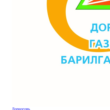
Дорноговь