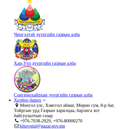
Чингэлтэй дүүргийн газрын алба
Хан-Уул дүүргийн газрын алба
Сонгинохайрхан дүүргийн газрын алба
Холбоо барих
Монгол улс, Хөвсгөл аймаг, Мөрөн сум, 8-р баг,
Тойргын урд Газрын харилцаа, барлига хот
байгуулалтын газар
+976-7038-2929, +976-80000270
khuvsgul@gazar.gov.mn