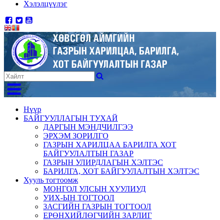
Хэлэлцүүлэг
Нүүр
БАЙГУУЛЛАГЫН ТУХАЙ
ДАРГЫН МЭНДЧИЛГЭЭ
ЭРХЭМ ЗОРИЛГО
ГАЗРЫН ХАРИЛЦАА БАРИЛГА ХОТ
БАЙГУУЛАЛТЫН ГАЗАР
ГАЗРЫН УЛИРДЛАГЫН ХЭЛТЭС
БАРИЛГА, ХОТ БАЙГУУЛАЛТЫН ХЭЛТЭС
Хууль тогтоомж
МОНГОЛ УЛСЫН ХУУЛИУД
УИХ-ЫН ТОГТООЛ
ЗАСГИЙН ГАЗРЫН ТОГТООЛ
ЕРӨНХИЙЛӨГЧИЙН ЗАРЛИГ