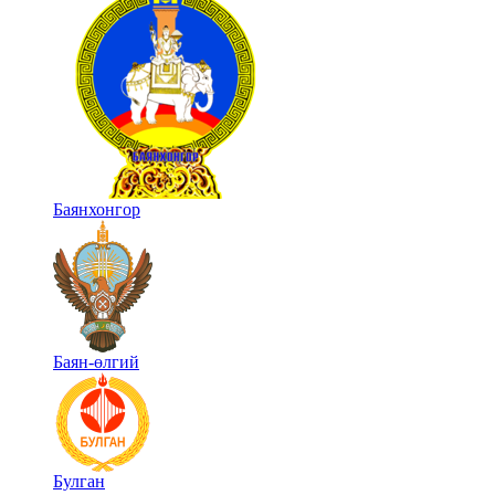
Баянхонгор
Баян-өлгий
Булган