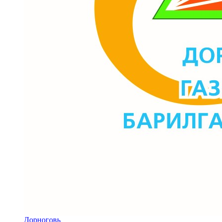
Дорноговь