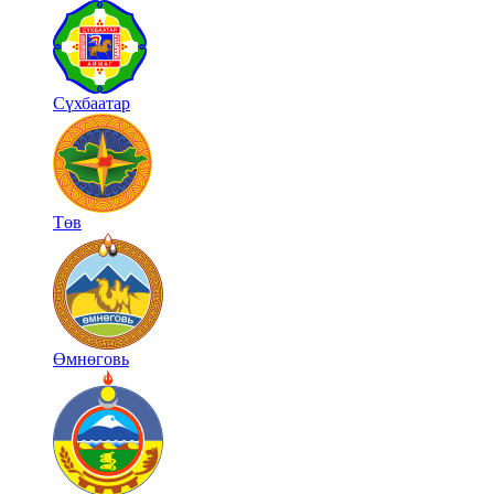
Сүхбаатар
Төв
Өмнөговь