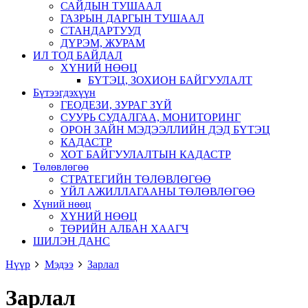
САЙДЫН ТУШААЛ
ГАЗРЫН ДАРГЫН ТУШААЛ
СТАНДАРТУУД
ДҮРЭМ, ЖУРАМ
ИЛ ТОД БАЙДАЛ
ХҮНИЙ НӨӨЦ
БҮТЭЦ, ЗОХИОН БАЙГУУЛАЛТ
Бүтээгдэхүүн
ГЕОДЕЗИ, ЗУРАГ ЗҮЙ
СУУРЬ СУДАЛГАА, МОНИТОРИНГ
ОРОН ЗАЙН МЭДЭЭЛЛИЙН ДЭД БҮТЭЦ
КАДАСТР
ХОТ БАЙГУУЛАЛТЫН КАДАСТР
Төлөвлөгөө
СТРАТЕГИЙН ТӨЛӨВЛӨГӨӨ
ҮЙЛ АЖИЛЛАГААНЫ ТӨЛӨВЛӨГӨӨ
Хүний нөөц
ХҮНИЙ НӨӨЦ
ТӨРИЙН АЛБАН ХААГЧ
ШИЛЭН ДАНС
Нүүр
Мэдээ
Зарлал
Зарлал