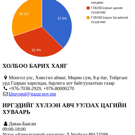
нөхдөөс
ГХБХБГазрын цахим
хуудсаар
30.1%
ГХБХБГазрын facaebook
37.5%
хуудсаар
32.4%
ХОЛБОО БАРИХ ХАЯГ
Монгол улс, Хөвсгөл аймаг, Мөрөн сум, 8-р баг, Тойргын
урд Газрын харилцаа, барлига хот байгуулалтын газар
+976-7038-2929, +976-80000270
khuvsgul@gazar.gov.mn
ИРГЭДИЙГ ХҮЛЭЭН АВЧ УУЛЗАХ ЦАГИЙН
ХУВААРЬ
Даваа-Баасан
09:00-18:00
Угтах үйлчилгээний ажилтан: Д.Улсболд 89123588