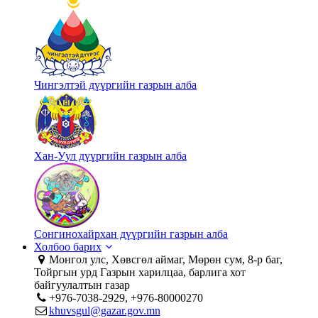
Чингэлтэй дүүргийн газрын алба
Хан-Уул дүүргийн газрын алба
Сонгинохайрхан дүүргийн газрын алба
Холбоо барих
Монгол улс, Хөвсгөл аймаг, Мөрөн сум, 8-р баг,
Тойргын урд Газрын харилцаа, барлига хот
байгуулалтын газар
+976-7038-2929, +976-80000270
khuvsgul@gazar.gov.mn