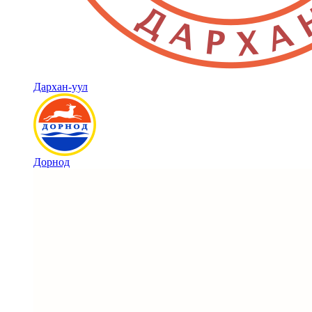
Дархан-уул
Дорнод