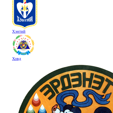
Хэнтий
Ховд