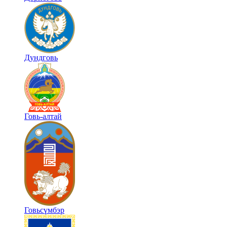
Дундговь
Говь-алтай
Говьсүмбэр