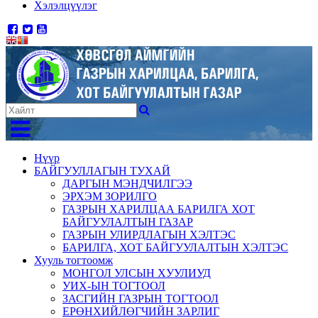
Хэлэлцүүлэг
Нүүр
БАЙГУУЛЛАГЫН ТУХАЙ
ДАРГЫН МЭНДЧИЛГЭЭ
ЭРХЭМ ЗОРИЛГО
ГАЗРЫН ХАРИЛЦАА БАРИЛГА ХОТ
БАЙГУУЛАЛТЫН ГАЗАР
ГАЗРЫН УЛИРДЛАГЫН ХЭЛТЭС
БАРИЛГА, ХОТ БАЙГУУЛАЛТЫН ХЭЛТЭС
Хууль тогтоомж
МОНГОЛ УЛСЫН ХУУЛИУД
УИХ-ЫН ТОГТООЛ
ЗАСГИЙН ГАЗРЫН ТОГТООЛ
ЕРӨНХИЙЛӨГЧИЙН ЗАРЛИГ