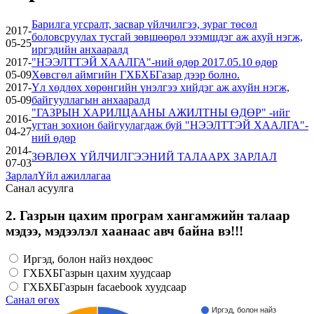
Барилга угсралт, засвар үйлчилгээ, зураг төсөл
2017-
боловсруулах тусгай зөвшөөрөл эзэмшдэг аж ахуй нэгж,
05-25
иргэдийн анхааралд
2017-
"НЭЭЛТТЭЙ ХААЛГА"-ний өдөр 2017.05.10 өдөр
05-09
Хөвсгөл аймгийн ГХБХБГазар дээр болно.
2017-
Үл хөдлөх хөрөнгийн үнэлгээ хийдэг аж ахуйн нэгж,
05-09
байгууллагын анхааралд
"ГАЗРЫН ХАРИЛЦААНЫ АЖИЛТНЫ ӨДӨР" -ийг
2016-
угтан зохион байгуулагдаж буй "НЭЭЛТТЭЙ ХААЛГА"-
04-27
ний өдөр
2014-
ЗӨВЛӨХ ҮЙЛЧИЛГЭЭНИЙ ТАЛААРХ ЗАРЛАЛ
07-03
Зарлал
Үйл ажиллагаа
Санал асуулга
2. Газрын цахим програм хангамжийн талаар
мэдээ, мэдээлэл хаанаас авч байна вэ!!!
Иргэд, болон найз нөхдөөс
ГХБХБГазрын цахим хуудсаар
ГХБХБГазрын facaebook хуудсаар
Санал өгөх
Иргэд, болон найз