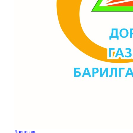
Дорноговь