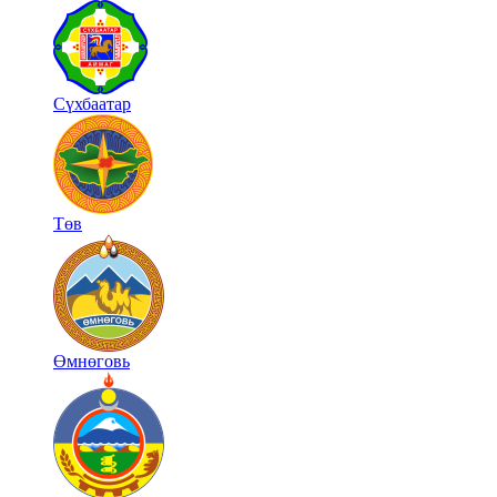
Сүхбаатар
Төв
Өмнөговь