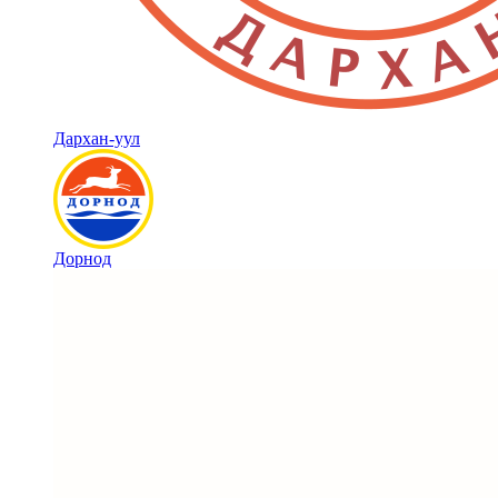
Дархан-уул
Дорнод