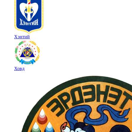
Хэнтий
Ховд