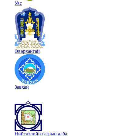
Увс
Өвөрхангай
Завхан
Нийслэлийн газрын алба