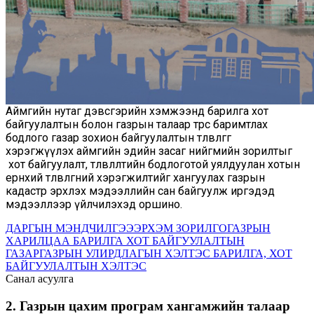
Аймгийн нутаг дэвсгэрийн хэмжээнд барилга хот
байгуулалтын болон газрын талаар төрөөс баримтлах
бодлого газар зохион байгуулалтын төлөвлөгөөг
хэрэгжүүлэх аймгийн эдийн засаг нийгмийн зорилтыг
хот байгуулалт, төлөвлөлтийн бодлоготой уялдуулан хотын
ерөнхий төлөвлөгөөний хэрэгжилтийг хангуулах газрын
кадастр эрхлэх мэдээллийн сан байгуулж иргэдэд
мэдээллээр үйлчилэхэд оршино.
ДАРГЫН МЭНДЧИЛГЭЭ
ЭРХЭМ ЗОРИЛГО
ГАЗРЫН
ХАРИЛЦАА БАРИЛГА ХОТ БАЙГУУЛАЛТЫН
ГАЗАР
ГАЗРЫН УЛИРДЛАГЫН ХЭЛТЭС
БАРИЛГА, ХОТ
БАЙГУУЛАЛТЫН ХЭЛТЭС
Санал асуулга
2. Газрын цахим програм хангамжийн талаар