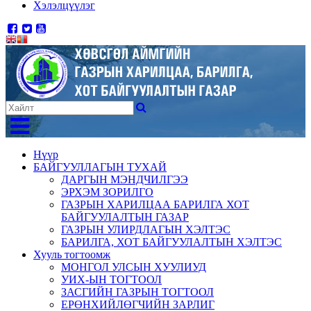
Хэлэлцүүлэг
Нүүр
БАЙГУУЛЛАГЫН ТУХАЙ
ДАРГЫН МЭНДЧИЛГЭЭ
ЭРХЭМ ЗОРИЛГО
ГАЗРЫН ХАРИЛЦАА БАРИЛГА ХОТ
БАЙГУУЛАЛТЫН ГАЗАР
ГАЗРЫН УЛИРДЛАГЫН ХЭЛТЭС
БАРИЛГА, ХОТ БАЙГУУЛАЛТЫН ХЭЛТЭС
Хууль тогтоомж
МОНГОЛ УЛСЫН ХУУЛИУД
УИХ-ЫН ТОГТООЛ
ЗАСГИЙН ГАЗРЫН ТОГТООЛ
ЕРӨНХИЙЛӨГЧИЙН ЗАРЛИГ