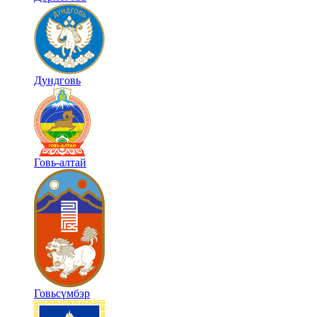
Дундговь
Говь-алтай
Говьсүмбэр