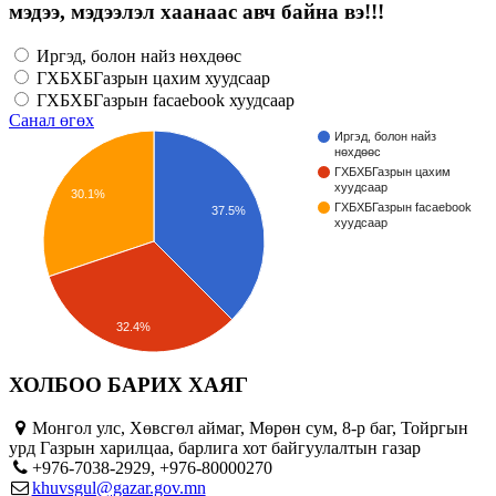
мэдээ, мэдээлэл хаанаас авч байна вэ!!!
Иргэд, болон найз нөхдөөс
ГХБХБГазрын цахим хуудсаар
ГХБХБГазрын facaebook хуудсаар
Санал өгөх
Иргэд, болон найз
нөхдөөс
ГХБХБГазрын цахим
хуудсаар
30.1%
ГХБХБГазрын facaebook
37.5%
хуудсаар
32.4%
ХОЛБОО БАРИХ ХАЯГ
Монгол улс, Хөвсгөл аймаг, Мөрөн сум, 8-р баг, Тойргын
урд Газрын харилцаа, барлига хот байгуулалтын газар
+976-7038-2929, +976-80000270
khuvsgul@gazar.gov.mn