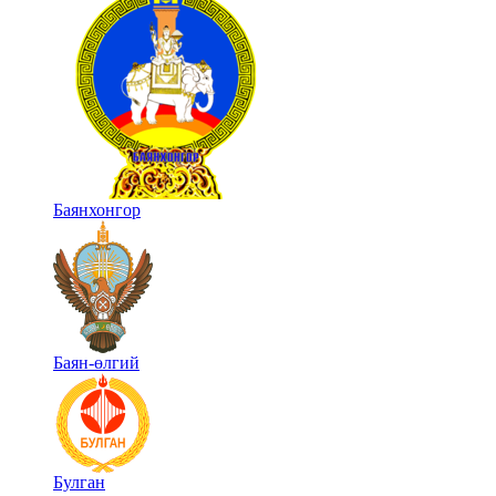
Баянхонгор
Баян-өлгий
Булган