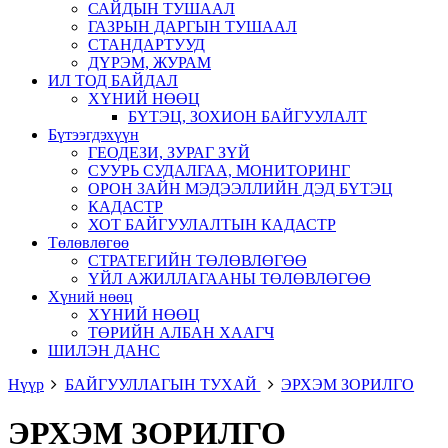
САЙДЫН ТУШААЛ
ГАЗРЫН ДАРГЫН ТУШААЛ
СТАНДАРТУУД
ДҮРЭМ, ЖУРАМ
ИЛ ТОД БАЙДАЛ
ХҮНИЙ НӨӨЦ
БҮТЭЦ, ЗОХИОН БАЙГУУЛАЛТ
Бүтээгдэхүүн
ГЕОДЕЗИ, ЗУРАГ ЗҮЙ
СУУРЬ СУДАЛГАА, МОНИТОРИНГ
ОРОН ЗАЙН МЭДЭЭЛЛИЙН ДЭД БҮТЭЦ
КАДАСТР
ХОТ БАЙГУУЛАЛТЫН КАДАСТР
Төлөвлөгөө
СТРАТЕГИЙН ТӨЛӨВЛӨГӨӨ
ҮЙЛ АЖИЛЛАГААНЫ ТӨЛӨВЛӨГӨӨ
Хүний нөөц
ХҮНИЙ НӨӨЦ
ТӨРИЙН АЛБАН ХААГЧ
ШИЛЭН ДАНС
Нүүр
БАЙГУУЛЛАГЫН ТУХАЙ
ЭРХЭМ ЗОРИЛГО
ЭРХЭМ ЗОРИЛГО