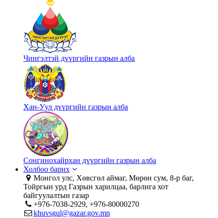
Чингэлтэй дүүргийн газрын алба
Хан-Уул дүүргийн газрын алба
Сонгинохайрхан дүүргийн газрын алба
Холбоо барих
Монгол улс, Хөвсгөл аймаг, Мөрөн сум, 8-р баг,
Тойргын урд Газрын харилцаа, барлига хот
байгуулалтын газар
+976-7038-2929, +976-80000270
khuvsgul@gazar.gov.mn