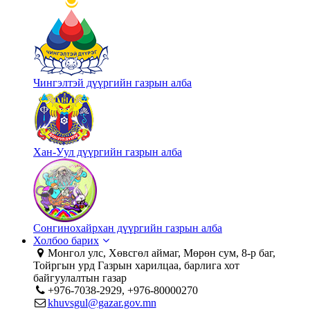
Чингэлтэй дүүргийн газрын алба
Хан-Уул дүүргийн газрын алба
Сонгинохайрхан дүүргийн газрын алба
Холбоо барих
Монгол улс, Хөвсгөл аймаг, Мөрөн сум, 8-р баг,
Тойргын урд Газрын харилцаа, барлига хот
байгуулалтын газар
+976-7038-2929, +976-80000270
khuvsgul@gazar.gov.mn