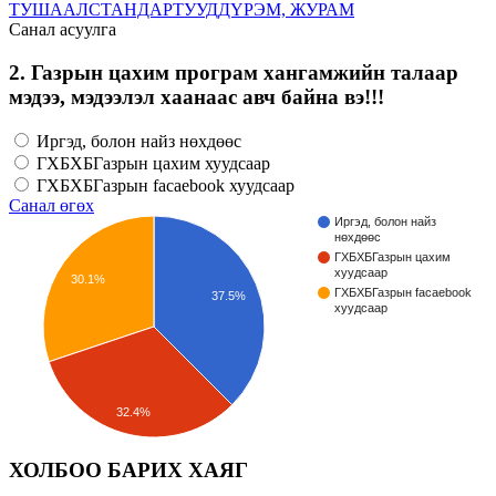
ТУШААЛ
СТАНДАРТУУД
ДҮРЭМ, ЖУРАМ
Санал асуулга
2. Газрын цахим програм хангамжийн талаар
мэдээ, мэдээлэл хаанаас авч байна вэ!!!
Иргэд, болон найз нөхдөөс
ГХБХБГазрын цахим хуудсаар
ГХБХБГазрын facaebook хуудсаар
Санал өгөх
Иргэд, болон найз
нөхдөөс
ГХБХБГазрын цахим
хуудсаар
30.1%
ГХБХБГазрын facaebook
37.5%
хуудсаар
32.4%
ХОЛБОО БАРИХ ХАЯГ