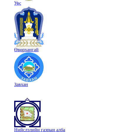
Увс
Өвөрхангай
Завхан
Нийслэлийн газрын алба