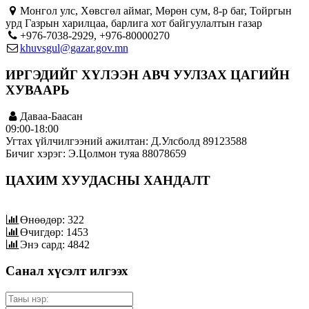
Монгол улс, Хөвсгөл аймаг, Мөрөн сум, 8-р баг, Тойргын
урд Газрын харилцаа, барлига хот байгуулалтын газар
+976-7038-2929, +976-80000270
khuvsgul@gazar.gov.mn
ИРГЭДИЙГ ХҮЛЭЭН АВЧ УУЛЗАХ ЦАГИЙН
ХУВААРЬ
Даваа-Баасан
09:00-18:00
Угтах үйлчилгээний ажилтан: Д.Улсболд 89123588
Бичиг хэрэг: Э.Цолмон туяа 88078659
ЦАХИМ ХУУДАСНЫ ХАНДАЛТ
Өнөөдөр: 322
Өчигдөр: 1453
Энэ сард: 4842
Санал хүсэлт илгээх