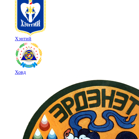
Хэнтий
Ховд