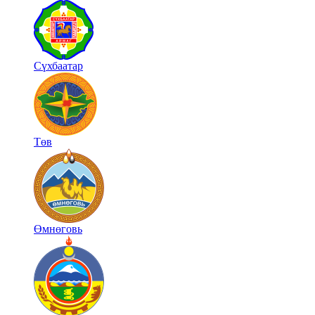
Сүхбаатар
Төв
Өмнөговь