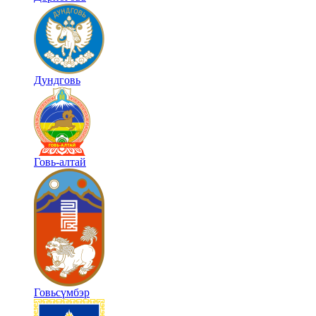
Дундговь
Говь-алтай
Говьсүмбэр