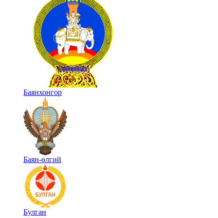
Баянхонгор
Баян-өлгий
Булган