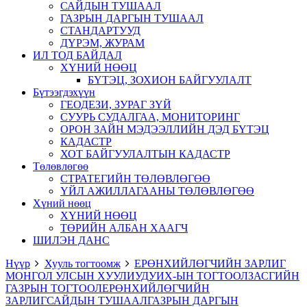
САЙДЫН ТУШААЛ
ГАЗРЫН ДАРГЫН ТУШААЛ
СТАНДАРТУУД
ДҮРЭМ, ЖУРАМ
ИЛ ТОД БАЙДАЛ
ХҮНИЙ НӨӨЦ
БҮТЭЦ, ЗОХИОН БАЙГУУЛАЛТ
Бүтээгдэхүүн
ГЕОДЕЗИ, ЗУРАГ ЗҮЙ
СУУРЬ СУДАЛГАА, МОНИТОРИНГ
ОРОН ЗАЙН МЭДЭЭЛЛИЙН ДЭД БҮТЭЦ
КАДАСТР
ХОТ БАЙГУУЛАЛТЫН КАДАСТР
Төлөвлөгөө
СТРАТЕГИЙН ТӨЛӨВЛӨГӨӨ
ҮЙЛ АЖИЛЛАГААНЫ ТӨЛӨВЛӨГӨӨ
Хүний нөөц
ХҮНИЙ НӨӨЦ
ТӨРИЙН АЛБАН ХААГЧ
ШИЛЭН ДАНС
Нүүр
Хууль тогтоомж
ЕРӨНХИЙЛӨГЧИЙН ЗАРЛИГ
МОНГОЛ УЛСЫН ХУУЛИУД
УИХ-ЫН ТОГТООЛ
ЗАСГИЙН
ГАЗРЫН ТОГТООЛ
ЕРӨНХИЙЛӨГЧИЙН
ЗАРЛИГ
САЙДЫН ТУШААЛ
ГАЗРЫН ДАРГЫН