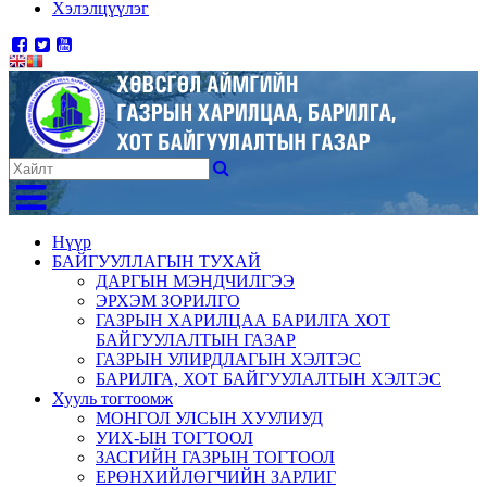
Хэлэлцүүлэг
Нүүр
БАЙГУУЛЛАГЫН ТУХАЙ
ДАРГЫН МЭНДЧИЛГЭЭ
ЭРХЭМ ЗОРИЛГО
ГАЗРЫН ХАРИЛЦАА БАРИЛГА ХОТ
БАЙГУУЛАЛТЫН ГАЗАР
ГАЗРЫН УЛИРДЛАГЫН ХЭЛТЭС
БАРИЛГА, ХОТ БАЙГУУЛАЛТЫН ХЭЛТЭС
Хууль тогтоомж
МОНГОЛ УЛСЫН ХУУЛИУД
УИХ-ЫН ТОГТООЛ
ЗАСГИЙН ГАЗРЫН ТОГТООЛ
ЕРӨНХИЙЛӨГЧИЙН ЗАРЛИГ