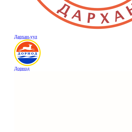
Дархан-уул
Дорнод