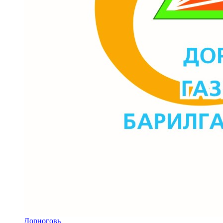
Дорноговь