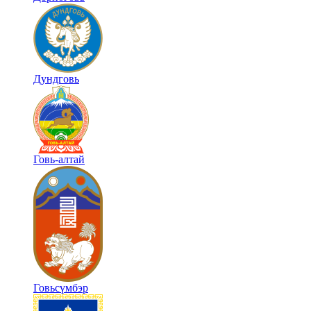
Дундговь
Говь-алтай
Говьсүмбэр