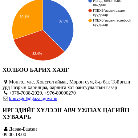
Иргэд, болон найз
нөхдөөс
ГХБХБГазрын цахим
хуудсаар
30.1%
ГХБХБГазрын facaebook
37.5%
хуудсаар
32.4%
ХОЛБОО БАРИХ ХАЯГ
Монгол улс, Хөвсгөл аймаг, Мөрөн сум, 8-р баг, Тойргын
урд Газрын харилцаа, барлига хот байгуулалтын газар
+976-7038-2929, +976-80000270
khuvsgul@gazar.gov.mn
ИРГЭДИЙГ ХҮЛЭЭН АВЧ УУЛЗАХ ЦАГИЙН
ХУВААРЬ
Даваа-Баасан
09:00-18:00