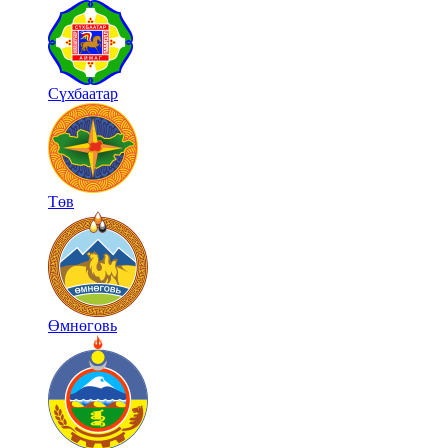
Сүхбаатар
Төв
Өмнөговь