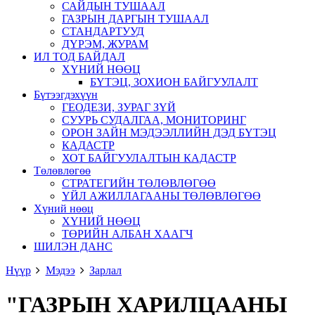
САЙДЫН ТУШААЛ
ГАЗРЫН ДАРГЫН ТУШААЛ
СТАНДАРТУУД
ДҮРЭМ, ЖУРАМ
ИЛ ТОД БАЙДАЛ
ХҮНИЙ НӨӨЦ
БҮТЭЦ, ЗОХИОН БАЙГУУЛАЛТ
Бүтээгдэхүүн
ГЕОДЕЗИ, ЗУРАГ ЗҮЙ
СУУРЬ СУДАЛГАА, МОНИТОРИНГ
ОРОН ЗАЙН МЭДЭЭЛЛИЙН ДЭД БҮТЭЦ
КАДАСТР
ХОТ БАЙГУУЛАЛТЫН КАДАСТР
Төлөвлөгөө
СТРАТЕГИЙН ТӨЛӨВЛӨГӨӨ
ҮЙЛ АЖИЛЛАГААНЫ ТӨЛӨВЛӨГӨӨ
Хүний нөөц
ХҮНИЙ НӨӨЦ
ТӨРИЙН АЛБАН ХААГЧ
ШИЛЭН ДАНС
Нүүр
Мэдээ
Зарлал
"ГАЗРЫН ХАРИЛЦААНЫ