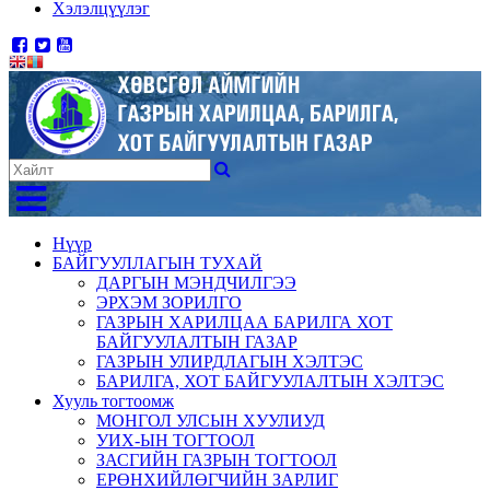
Хэлэлцүүлэг
Нүүр
БАЙГУУЛЛАГЫН ТУХАЙ
ДАРГЫН МЭНДЧИЛГЭЭ
ЭРХЭМ ЗОРИЛГО
ГАЗРЫН ХАРИЛЦАА БАРИЛГА ХОТ
БАЙГУУЛАЛТЫН ГАЗАР
ГАЗРЫН УЛИРДЛАГЫН ХЭЛТЭС
БАРИЛГА, ХОТ БАЙГУУЛАЛТЫН ХЭЛТЭС
Хууль тогтоомж
МОНГОЛ УЛСЫН ХУУЛИУД
УИХ-ЫН ТОГТООЛ
ЗАСГИЙН ГАЗРЫН ТОГТООЛ
ЕРӨНХИЙЛӨГЧИЙН ЗАРЛИГ