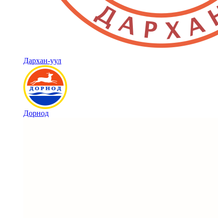
Дархан-уул
Дорнод