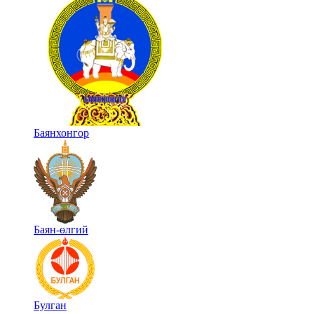
Баянхонгор
Баян-өлгий
Булган