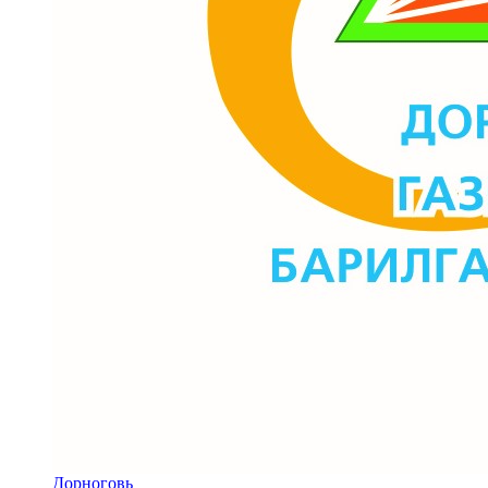
Дорноговь