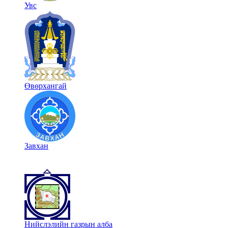
Увс
Өвөрхангай
Завхан
Нийслэлийн газрын алба