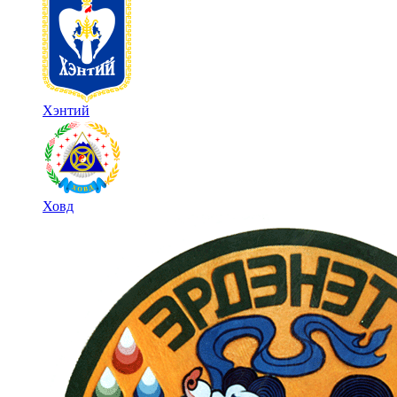
Хэнтий
Ховд