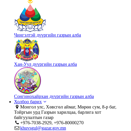
Чингэлтэй дүүргийн газрын алба
Хан-Уул дүүргийн газрын алба
Сонгинохайрхан дүүргийн газрын алба
Холбоо барих
Монгол улс, Хөвсгөл аймаг, Мөрөн сум, 8-р баг,
Тойргын урд Газрын харилцаа, барлига хот
байгуулалтын газар
+976-7038-2929, +976-80000270
khuvsgul@gazar.gov.mn