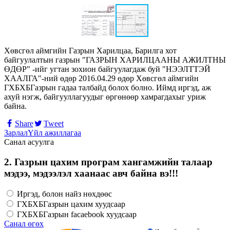
Хөвсгөл аймгийн Газрын Харилцаа, Барилга хот
байгуулалтын газрын "ГАЗРЫН ХАРИЛЦААНЫ АЖИЛТНЫ
ӨДӨР" -ийг угтан зохион байгуулагдаж буй "НЭЭЛТТЭЙ
ХААЛГА"-ний өдөр 2016.04.29 өдөр Хөвсгөл аймгийн
ГХБХБГазрын гадаа талбайд болох болно. Иймд иргэд, аж
ахуй нэгж, байгууллагуудыг өргөнөөр хамрагдахыг уриж
байна.
Share
Tweet
Зарлал
Үйл ажиллагаа
Санал асуулга
2. Газрын цахим програм хангамжийн талаар
мэдээ, мэдээлэл хаанаас авч байна вэ!!!
Иргэд, болон найз нөхдөөс
ГХБХБГазрын цахим хуудсаар
ГХБХБГазрын facaebook хуудсаар
Санал өгөх