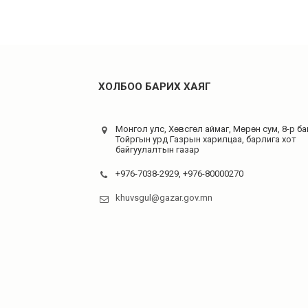
ХОЛБОО БАРИХ ХАЯГ
Монгол улс, Хөвсгөл аймаг, Мөрөн сум, 8-р баг
Тойргын урд Газрын харилцаа, барлига хот
байгуулалтын газар
+976-7038-2929, +976-80000270
khuvsgul@gazar.gov.mn