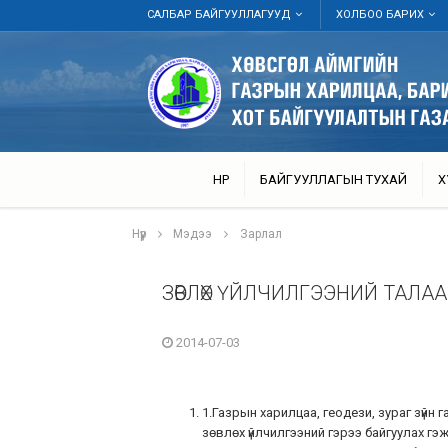
САЛБАР БАЙГУУЛЛАГУУД
ХОЛБОО БАРИХ
НҮҮР
БАЙГУУЛЛАГЫН ТУХАЙ
Х
Нүүр
Мэдээ
Зарлал
ЗӨВЛӨХ ҮЙЛЧИЛГЭЭНИЙ ТАЛА
2014-07-03
1.Газрын харилцаа, геодези, зураг зүйн
зөвлөх үйлчилгээний гэрээ байгуулах гэж б