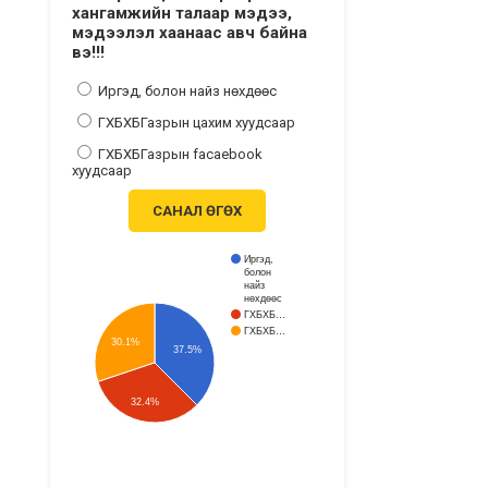
хангамжийн талаар мэдээ,
мэдээлэл хаанаас авч байна
вэ!!!
Иргэд, болон найз нөхдөөс
ГХБХБГазрын цахим хуудсаар
ГХБХБГазрын facaebook
хуудсаар
САНАЛ ӨГӨХ
Иргэд,
болон
найз
нөхдөөс
ГХБХБ…
ГХБХБ…
30.1%
37.5%
32.4%