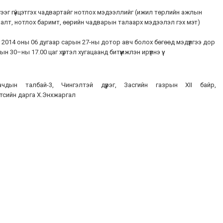
лчилгээг гүйцэтгэх чадвартайг нотлох мэдээллийг (ижил төрлийн ажлын
аалт, нотлох баримт, өөрийн чадварын талаарх мэдээлэл гэх мэт)
2014 оны 06 дугаар сарын 27-ны дотор авч болох бөгөөд мэдүүлгээ дор
30–ны 17.00 цаг хүртэл хугацаанд битүүмжлэн ирүүлнэ үү.
чдын талбай-3, Чингэлтэй дүүрэг, Засгийн газрын XII байр,
лтсийн дарга Х.Энхжаргал