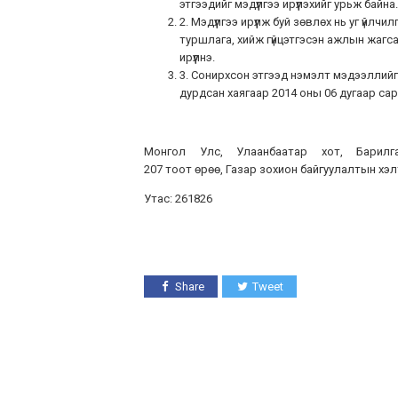
этгээдийг мэдүүлгээ ирүүлэхийг урьж байна.
2. Мэдүүлгээ ирүүлж буй зөвлөх нь уг үй
туршлага, хийж гүйцэтгэсэн ажлын жагс
ирүүлнэ.
3. Сонирхсон этгээд нэмэлт мэдээллийг 
дурдсан хаягаар 2014 оны 06 дугаар сарын 
Монгол Улс, Улаанбаатар хот, Барилга
207 тоот өрөө, Газар зохион байгуулалтын хэ
Утас: 261826
Share
Tweet