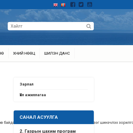
ӨӨ
ХҮНИЙ НӨӨЦ
ШИЛЭН ДАНС
Зарлал
Үйл ажиллагаа
САНАЛ АСУУЛГА
лөв байдал, чанарын хянан баталгаа хийх ажлын үнэлгээг шинэчлэх зорилг
2. Газрын цахим програм