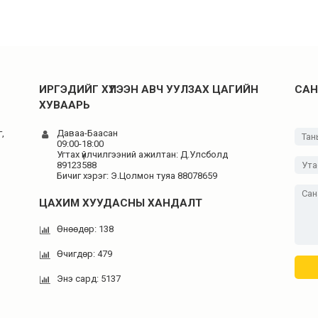
ИРГЭДИЙГ ХҮЛЭЭН АВЧ УУЛЗАХ ЦАГИЙН
САН
ХУВААРЬ
,
Даваа-Баасан
09:00-18:00
Угтах үйлчилгээний ажилтан: Д.Улсболд
89123588
Бичиг хэрэг: Э.Цолмон туяа 88078659
ЦАХИМ ХУУДАСНЫ ХАНДАЛТ
Өнөөдөр: 138
Өчигдөр: 479
Энэ сард: 5137