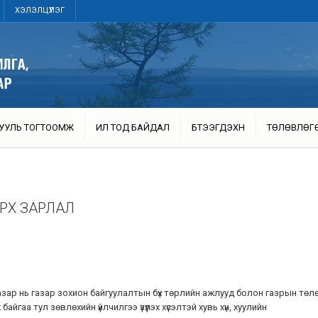
ХЭЛЭЛЦҮҮЛЭГ
УУЛЬ ТОГТООМЖ
ИЛ ТОД БАЙДАЛ
БҮТЭЭГДЭХҮҮН
ТӨЛӨВЛӨГ
АРХ ЗАРЛАЛ
 газар нь газар зохион байгуулалтын бүх төрлийн ажлууд болон газрын тө
айгаа тул зөвлөхийн үйлчилгээ үзүүлэх хүсэлтэй хувь хүн, хуулийн