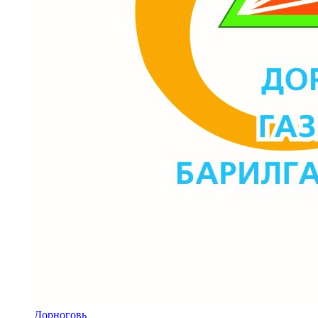
Дорноговь