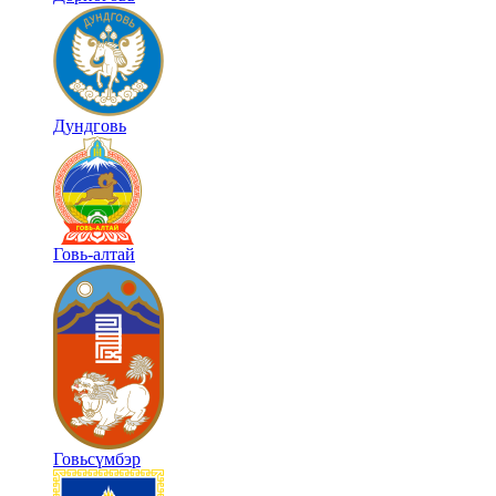
Дундговь
Говь-алтай
Говьсүмбэр