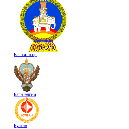
Баянхонгор
Баян-өлгий
Булган