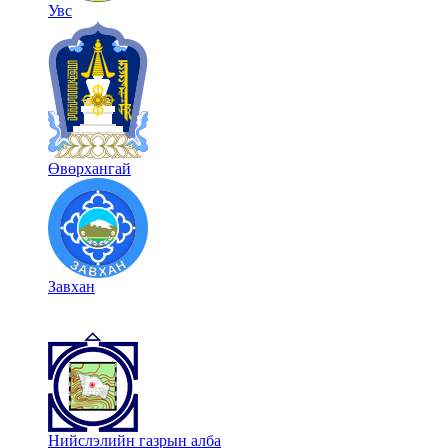
Увс
Өвөрхангай
Завхан
Нийслэлийн газрын алба