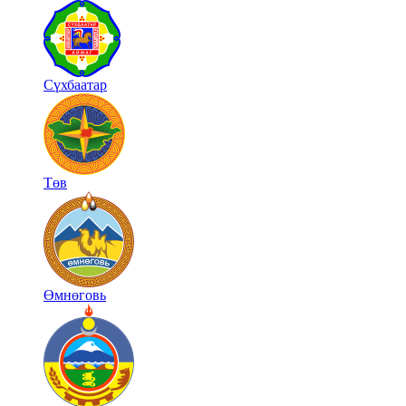
Сүхбаатар
Төв
Өмнөговь