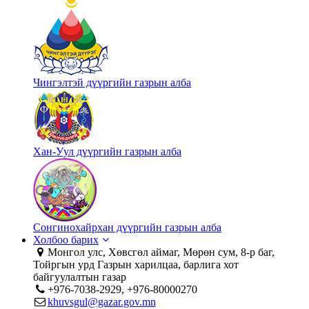
Чингэлтэй дүүргийн газрын алба
Хан-Уул дүүргийн газрын алба
Сонгинохайрхан дүүргийн газрын алба
Холбоо барих
Монгол улс, Хөвсгөл аймаг, Мөрөн сум, 8-р баг,
Тойргын урд Газрын харилцаа, барлига хот
байгуулалтын газар
+976-7038-2929, +976-80000270
khuvsgul@gazar.gov.mn