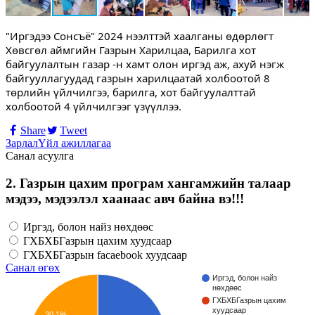
"Иргэдээ Сонсъё" 2024 нээлттэй хаалганы өдөрлөгт
Хөвсгөл аймгийн Газрын Харилцаа, Барилга хот
байгуулалтын газар
-н хамт олон иргэд аж, ахуй нэгж
байгууллагуудад газрын харилцаатай холбоотой 8
төрлийн үйлчилгээ, барилга, хот байгуулалттай
холбоотой 4 үйлчилгээг үзүүллээ.
Share
Tweet
Зарлал
Үйл ажиллагаа
Санал асуулга
2. Газрын цахим програм хангамжийн талаар
мэдээ, мэдээлэл хаанаас авч байна вэ!!!
Иргэд, болон найз нөхдөөс
ГХБХБГазрын цахим хуудсаар
ГХБХБГазрын facaebook хуудсаар
Санал өгөх
Иргэд, болон найз
нөхдөөс
ГХБХБГазрын цахим
хуудсаар
30.1%