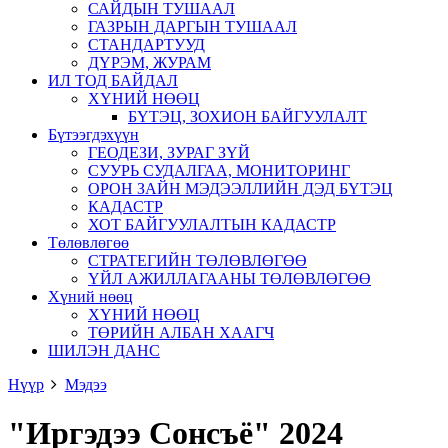
САЙДЫН ТУШААЛ
ГАЗРЫН ДАРГЫН ТУШААЛ
СТАНДАРТУУД
ДҮРЭМ, ЖУРАМ
ИЛ ТОД БАЙДАЛ
ХҮНИЙ НӨӨЦ
БҮТЭЦ, ЗОХИОН БАЙГУУЛАЛТ
Бүтээгдэхүүн
ГЕОДЕЗИ, ЗУРАГ ЗҮЙ
СУУРЬ СУДАЛГАА, МОНИТОРИНГ
ОРОН ЗАЙН МЭДЭЭЛЛИЙН ДЭД БҮТЭЦ
КАДАСТР
ХОТ БАЙГУУЛАЛТЫН КАДАСТР
Төлөвлөгөө
СТРАТЕГИЙН ТӨЛӨВЛӨГӨӨ
ҮЙЛ АЖИЛЛАГААНЫ ТӨЛӨВЛӨГӨӨ
Хүний нөөц
ХҮНИЙ НӨӨЦ
ТӨРИЙН АЛБАН ХААГЧ
ШИЛЭН ДАНС
Нүүр
Мэдээ
"Иргэдээ Сонсъё" 2024