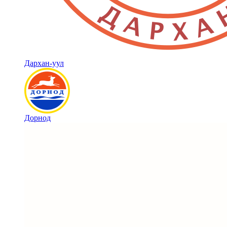
Дархан-уул
Дорнод