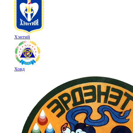
Хэнтий
Ховд