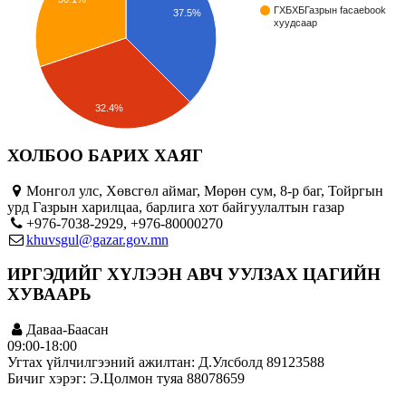
ГХБХБГазрын facaebook
37.5%
хуудсаар
32.4%
ХОЛБОО БАРИХ ХАЯГ
Монгол улс, Хөвсгөл аймаг, Мөрөн сум, 8-р баг, Тойргын
урд Газрын харилцаа, барлига хот байгуулалтын газар
+976-7038-2929, +976-80000270
khuvsgul@gazar.gov.mn
ИРГЭДИЙГ ХҮЛЭЭН АВЧ УУЛЗАХ ЦАГИЙН
ХУВААРЬ
Даваа-Баасан
09:00-18:00
Угтах үйлчилгээний ажилтан: Д.Улсболд 89123588
Бичиг хэрэг: Э.Цолмон туяа 88078659