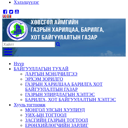
Хэлэлцүүлэг
Нүүр
БАЙГУУЛЛАГЫН ТУХАЙ
ДАРГЫН МЭНДЧИЛГЭЭ
ЭРХЭМ ЗОРИЛГО
ГАЗРЫН ХАРИЛЦАА БАРИЛГА ХОТ
БАЙГУУЛАЛТЫН ГАЗАР
ГАЗРЫН УЛИРДЛАГЫН ХЭЛТЭС
БАРИЛГА, ХОТ БАЙГУУЛАЛТЫН ХЭЛТЭС
Хууль тогтоомж
МОНГОЛ УЛСЫН ХУУЛИУД
УИХ-ЫН ТОГТООЛ
ЗАСГИЙН ГАЗРЫН ТОГТООЛ
ЕРӨНХИЙЛӨГЧИЙН ЗАРЛИГ