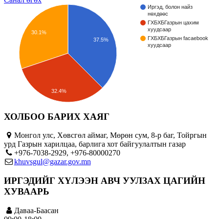
Иргэд, болон найз
нөхдөөс
ГХБХБГазрын цахим
хуудсаар
30.1%
ГХБХБГазрын facaebook
37.5%
хуудсаар
32.4%
ХОЛБОО БАРИХ ХАЯГ
Монгол улс, Хөвсгөл аймаг, Мөрөн сум, 8-р баг, Тойргын
урд Газрын харилцаа, барлига хот байгуулалтын газар
+976-7038-2929, +976-80000270
khuvsgul@gazar.gov.mn
ИРГЭДИЙГ ХҮЛЭЭН АВЧ УУЛЗАХ ЦАГИЙН
ХУВААРЬ
Даваа-Баасан