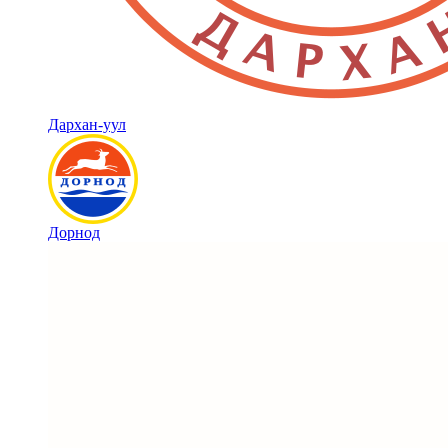
Дархан-уул
Дорнод