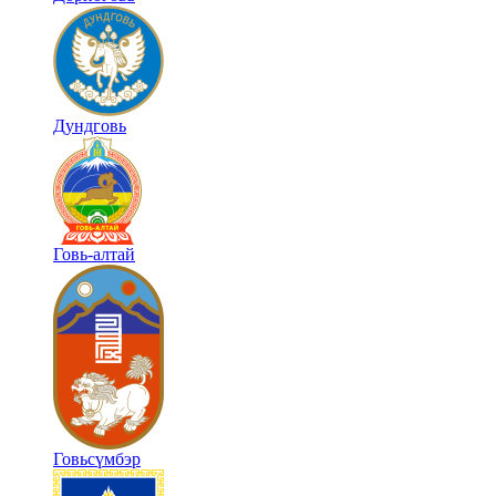
Дундговь
Говь-алтай
Говьсүмбэр