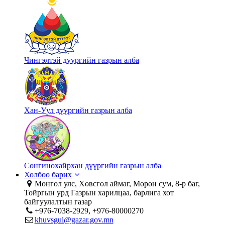
Чингэлтэй дүүргийн газрын алба
Хан-Уул дүүргийн газрын алба
Сонгинохайрхан дүүргийн газрын алба
Холбоо барих
Монгол улс, Хөвсгөл аймаг, Мөрөн сум, 8-р баг,
Тойргын урд Газрын харилцаа, барлига хот
байгуулалтын газар
+976-7038-2929, +976-80000270
khuvsgul@gazar.gov.mn