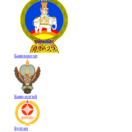
Баянхонгор
Баян-өлгий
Булган