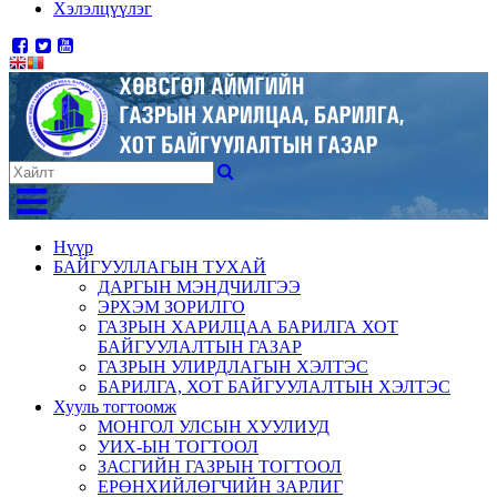
Хэлэлцүүлэг
Нүүр
БАЙГУУЛЛАГЫН ТУХАЙ
ДАРГЫН МЭНДЧИЛГЭЭ
ЭРХЭМ ЗОРИЛГО
ГАЗРЫН ХАРИЛЦАА БАРИЛГА ХОТ
БАЙГУУЛАЛТЫН ГАЗАР
ГАЗРЫН УЛИРДЛАГЫН ХЭЛТЭС
БАРИЛГА, ХОТ БАЙГУУЛАЛТЫН ХЭЛТЭС
Хууль тогтоомж
МОНГОЛ УЛСЫН ХУУЛИУД
УИХ-ЫН ТОГТООЛ
ЗАСГИЙН ГАЗРЫН ТОГТООЛ
ЕРӨНХИЙЛӨГЧИЙН ЗАРЛИГ