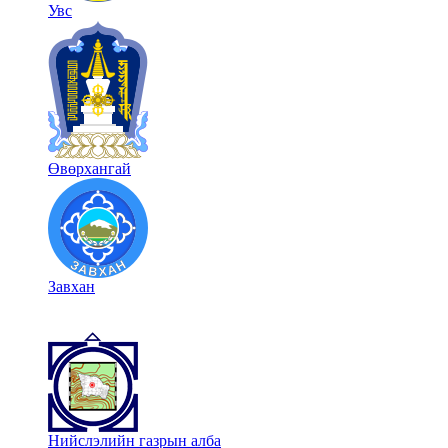
Увс
Өвөрхангай
Завхан
Нийслэлийн газрын алба