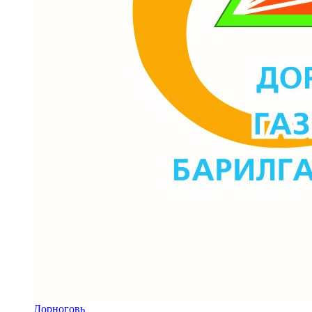
Дорноговь