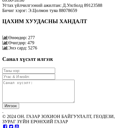
09:00-18:00
Угтах үйлчилгээний ажилтан: Д.Улсболд 89123588
Бичиг хэрэг: Э.Цолмон туяа 88078659
ЦАХИМ ХУУДАСНЫ ХАНДАЛТ
Өнөөдөр: 277
Өчигдөр: 479
Энэ сард: 5276
Санал хүсэлт илгээх
.
© 2024 ОН. ГАЗАР ЗОХИОН БАЙГУУЛАЛТ, ГЕОДЕЗИ,
ЗУРАГ ЗҮЙН ЕРӨНХИЙ ГАЗАР