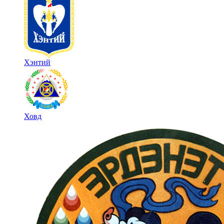
Хэнтий
Ховд