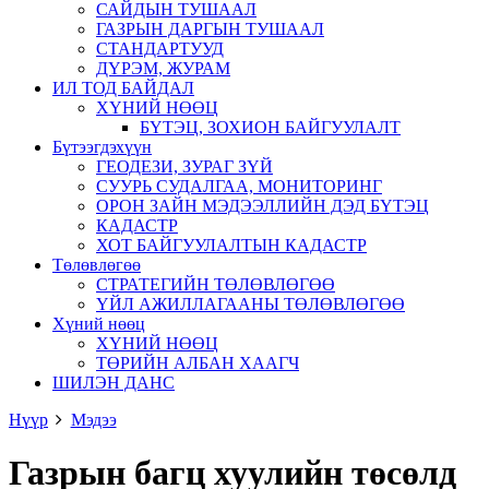
САЙДЫН ТУШААЛ
ГАЗРЫН ДАРГЫН ТУШААЛ
СТАНДАРТУУД
ДҮРЭМ, ЖУРАМ
ИЛ ТОД БАЙДАЛ
ХҮНИЙ НӨӨЦ
БҮТЭЦ, ЗОХИОН БАЙГУУЛАЛТ
Бүтээгдэхүүн
ГЕОДЕЗИ, ЗУРАГ ЗҮЙ
СУУРЬ СУДАЛГАА, МОНИТОРИНГ
ОРОН ЗАЙН МЭДЭЭЛЛИЙН ДЭД БҮТЭЦ
КАДАСТР
ХОТ БАЙГУУЛАЛТЫН КАДАСТР
Төлөвлөгөө
СТРАТЕГИЙН ТӨЛӨВЛӨГӨӨ
ҮЙЛ АЖИЛЛАГААНЫ ТӨЛӨВЛӨГӨӨ
Хүний нөөц
ХҮНИЙ НӨӨЦ
ТӨРИЙН АЛБАН ХААГЧ
ШИЛЭН ДАНС
Нүүр
Мэдээ
Газрын багц хуулийн төсөлд