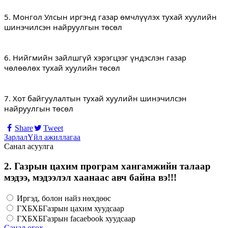
5. Монгол Улсын иргэнд газар өмчлүүлэх тухай хуулийн 
шинэчилсэн найруулгын төсөл
6. Нийгмийн зайлшгүй хэрэгцээг үндэслэн газар 
чөлөөлөх тухай хуулийн төсөл
7. Хот байгуулалтын тухай хуулийн шинэчилсэн 
найруулгын төсөл
Share
Tweet
Зарлал
Үйл ажиллагаа
Санал асуулга
2. Газрын цахим програм хангамжийн талаар
мэдээ, мэдээлэл хаанаас авч байна вэ!!!
Иргэд, болон найз нөхдөөс
ГХБХБГазрын цахим хуудсаар
ГХБХБГазрын facaebook хуудсаар
Санал өгөх