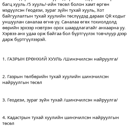
багц хууль /5 хууль/-ийн төсөл болон хамт өргөн 
мэдүүлсэн Геодези, зураг зүйн тухай хууль, Хот 
байгуулалтын тухай хуулийн төслүүдэд дараах QR кодыг 
уншуулан саналаа өгнө үү. Саналаа өгөх тохиолдолд 
өөрийн эрхээр нэвтрэн орох шаардлагатайг анхаарна уу. 
Хэрвээ анх удаа орж байгаа бол бүртгүүлэх товчлуур дээр 
дарж бүртгүүлээрэй.
1. ГАЗРЫН ЕРӨНХИЙ ХУУЛЬ /Шинэчилсэн найруулга/
2. Газрын төлбөрийн тухай хуулийн шинэчилсэн 
найруулгын төсөл
3. Геодези, зураг зүйн тухай /шинэчилсэн найруулга/
4. Кадастрын тухай хуулийн шинэчилсэн найруулгын 
төсөл