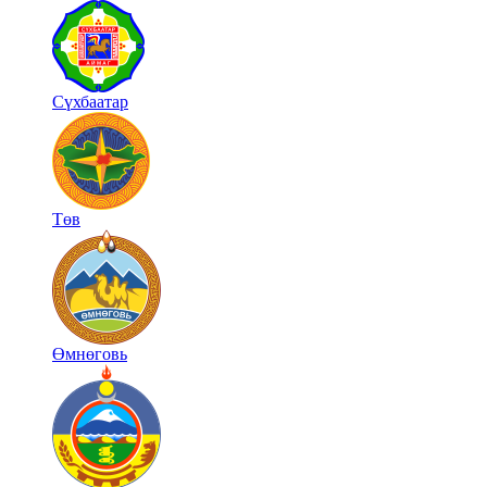
Сүхбаатар
Төв
Өмнөговь