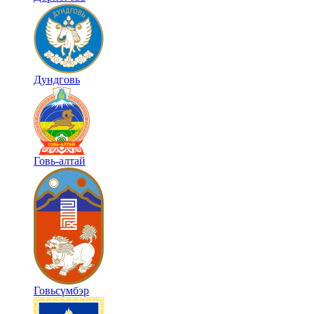
Дундговь
Говь-алтай
Говьсүмбэр