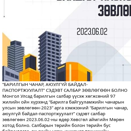
“БАРИЛГЫН ЧАНАР, АЮУЛГҮЙ БАЙДАЛ- 
ПАСПОРТЖУУЛАЛТ” СЭДЭВТ САЛБАР ЗӨВЛӨГӨӨН БОЛНО
Монгол Улсад барилгын салбар үүсэж хөгжсөний 97 
жилийн ойн хүрээнд “Барилга байгууламжийн чанарын 
улсын зөвлөгөөн-2023” арга хэмжээний “Барилгын чанар, 
аюулгүй байдал-паспортжуулалт” сэдэвт салбар 
зөвлөгөөн 2023.06.02-ны өдөр Хөвсгөл аймгийн Мөрөн 
хотод болно. Салбарын төрийн болон төрийн бус 
байгууллага, аж ахуйн нэгж, инженер техникийн 