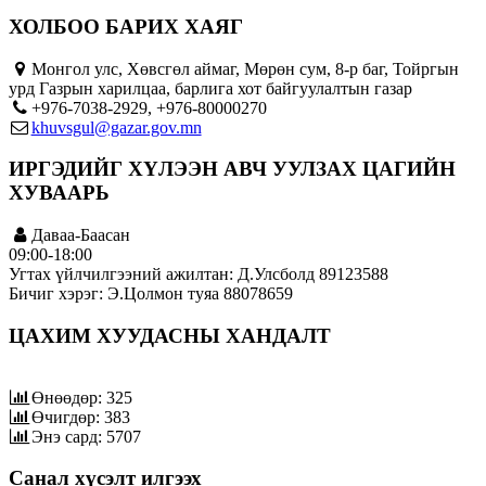
ХОЛБОО БАРИХ ХАЯГ
Монгол улс, Хөвсгөл аймаг, Мөрөн сум, 8-р баг, Тойргын
урд Газрын харилцаа, барлига хот байгуулалтын газар
+976-7038-2929, +976-80000270
khuvsgul@gazar.gov.mn
ИРГЭДИЙГ ХҮЛЭЭН АВЧ УУЛЗАХ ЦАГИЙН
ХУВААРЬ
Даваа-Баасан
09:00-18:00
Угтах үйлчилгээний ажилтан: Д.Улсболд 89123588
Бичиг хэрэг: Э.Цолмон туяа 88078659
ЦАХИМ ХУУДАСНЫ ХАНДАЛТ
Өнөөдөр: 325
Өчигдөр: 383
Энэ сард: 5707
Санал хүсэлт илгээх