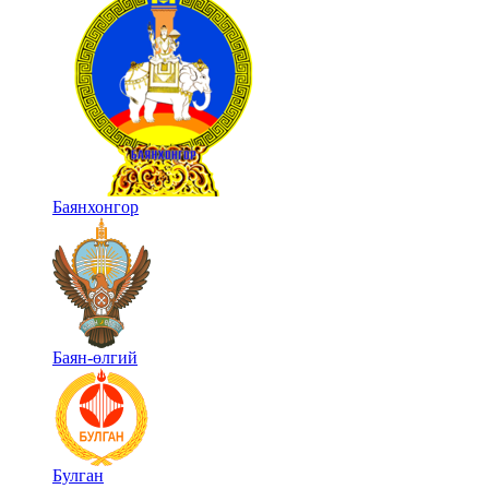
Баянхонгор
Баян-өлгий
Булган