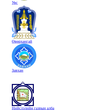
Увс
Өвөрхангай
Завхан
Нийслэлийн газрын алба