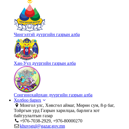
Чингэлтэй дүүргийн газрын алба
Хан-Уул дүүргийн газрын алба
Сонгинохайрхан дүүргийн газрын алба
Холбоо барих
Монгол улс, Хөвсгөл аймаг, Мөрөн сум, 8-р баг,
Тойргын урд Газрын харилцаа, барлига хот
байгуулалтын газар
+976-7038-2929, +976-80000270
khuvsgul@gazar.gov.mn