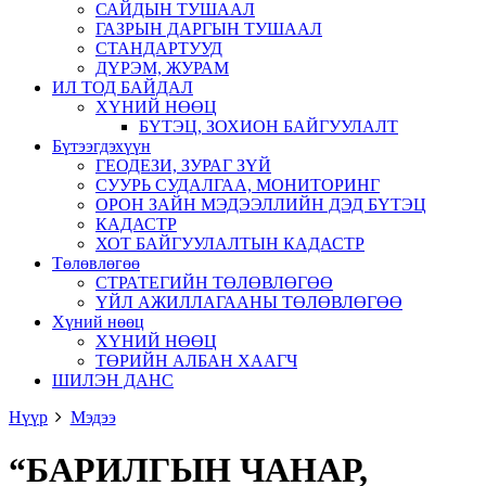
САЙДЫН ТУШААЛ
ГАЗРЫН ДАРГЫН ТУШААЛ
СТАНДАРТУУД
ДҮРЭМ, ЖУРАМ
ИЛ ТОД БАЙДАЛ
ХҮНИЙ НӨӨЦ
БҮТЭЦ, ЗОХИОН БАЙГУУЛАЛТ
Бүтээгдэхүүн
ГЕОДЕЗИ, ЗУРАГ ЗҮЙ
СУУРЬ СУДАЛГАА, МОНИТОРИНГ
ОРОН ЗАЙН МЭДЭЭЛЛИЙН ДЭД БҮТЭЦ
КАДАСТР
ХОТ БАЙГУУЛАЛТЫН КАДАСТР
Төлөвлөгөө
СТРАТЕГИЙН ТӨЛӨВЛӨГӨӨ
ҮЙЛ АЖИЛЛАГААНЫ ТӨЛӨВЛӨГӨӨ
Хүний нөөц
ХҮНИЙ НӨӨЦ
ТӨРИЙН АЛБАН ХААГЧ
ШИЛЭН ДАНС
Нүүр
Мэдээ
“БАРИЛГЫН ЧАНАР,