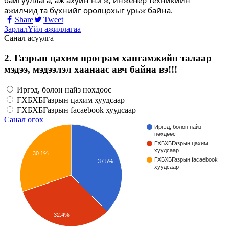
ажилчид та бүхнийг оролцохыг урьж байна.
Share
Tweet
Зарлал
Үйл ажиллагаа
Санал асуулга
2. Газрын цахим програм хангамжийн талаар
мэдээ, мэдээлэл хаанаас авч байна вэ!!!
Иргэд, болон найз нөхдөөс
ГХБХБГазрын цахим хуудсаар
ГХБХБГазрын facaebook хуудсаар
Санал өгөх
Иргэд, болон найз
нөхдөөс
ГХБХБГазрын цахим
хуудсаар
30.1%
ГХБХБГазрын facaebook
37.5%
хуудсаар
32.4%