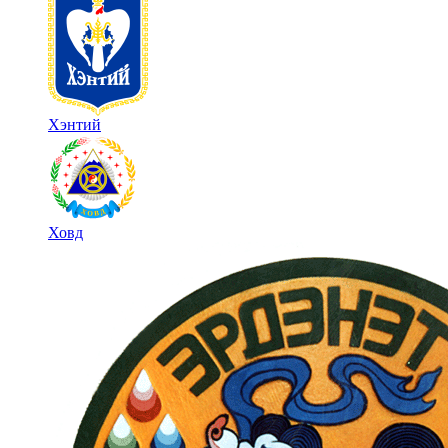
Хэнтий
Ховд