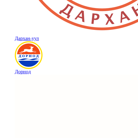
Дархан-уул
Дорнод