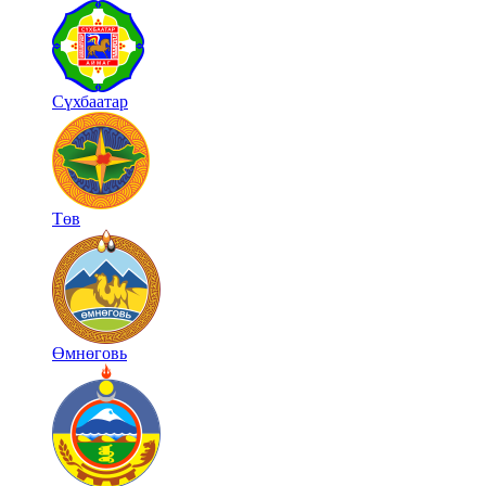
Сүхбаатар
Төв
Өмнөговь