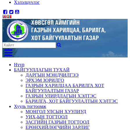
Хэлэлцүүлэг
Нүүр
БАЙГУУЛЛАГЫН ТУХАЙ
ДАРГЫН МЭНДЧИЛГЭЭ
ЭРХЭМ ЗОРИЛГО
ГАЗРЫН ХАРИЛЦАА БАРИЛГА ХОТ
БАЙГУУЛАЛТЫН ГАЗАР
ГАЗРЫН УЛИРДЛАГЫН ХЭЛТЭС
БАРИЛГА, ХОТ БАЙГУУЛАЛТЫН ХЭЛТЭС
Хууль тогтоомж
МОНГОЛ УЛСЫН ХУУЛИУД
УИХ-ЫН ТОГТООЛ
ЗАСГИЙН ГАЗРЫН ТОГТООЛ
ЕРӨНХИЙЛӨГЧИЙН ЗАРЛИГ