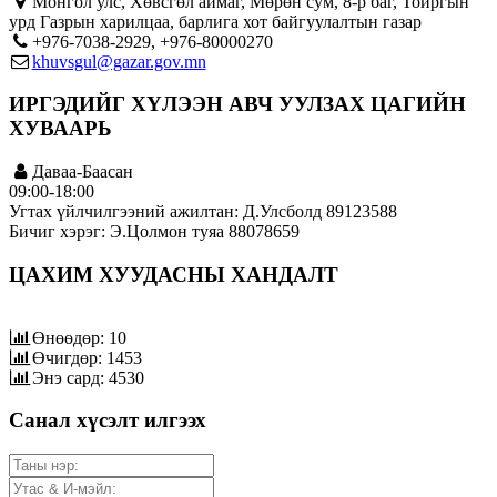
Монгол улс, Хөвсгөл аймаг, Мөрөн сум, 8-р баг, Тойргын
урд Газрын харилцаа, барлига хот байгуулалтын газар
+976-7038-2929, +976-80000270
khuvsgul@gazar.gov.mn
ИРГЭДИЙГ ХҮЛЭЭН АВЧ УУЛЗАХ ЦАГИЙН
ХУВААРЬ
Даваа-Баасан
09:00-18:00
Угтах үйлчилгээний ажилтан: Д.Улсболд 89123588
Бичиг хэрэг: Э.Цолмон туяа 88078659
ЦАХИМ ХУУДАСНЫ ХАНДАЛТ
Өнөөдөр: 10
Өчигдөр: 1453
Энэ сард: 4530
Санал хүсэлт илгээх