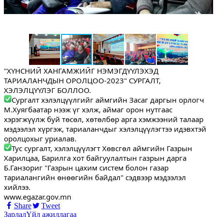
"ХҮНСНИЙ ХАНГАМЖИЙГ НЭМЭГДҮҮЛЭХЭД 
ТАРИАЛАНЧДЫН ОРОЛЦОО-2023" СУРГАЛТ, 
ХЭЛЭЛЦҮҮЛЭГ БОЛЛОО.
Сургалт хэлэлцүүлгийг аймгийн Засаг даргын орлогч 
М.Хуягбаатар нээж үг хэлж, аймаг орон нутгаас 
хэрэгжүүлж буй төсөл, хөтөлбөр арга хэмжээний талаар 
мэдээлэл хүргэж, тариаланчдыг хэлэлцүүлэгтээ идэвхтэй 
оролцохыг уриалав.
Тус сургалт, хэлэлцүүлэгт Хөвсгөл аймгийн Газрын 
Харилцаа, Барилга хот байгуулалтын газрын дарга 
Б.Ганзориг "Газрын цахим систем болон газар 
тариалангийн өнөөгийн байдал" сэдвээр мэдээлэл 
хийлээ.
www.egazar.gov.mn
Share
Tweet
Зарлал
Үйл ажиллагаа