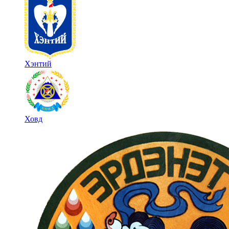
Хэнтий
Ховд