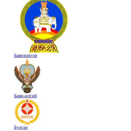
Баянхонгор
Баян-өлгий
Булган