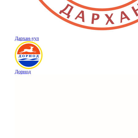
Дархан-уул
Дорнод