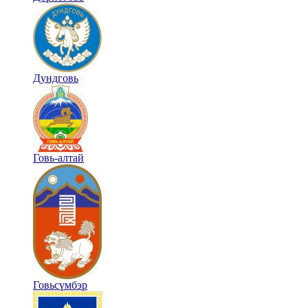
Дундговь
Говь-алтай
Говьсүмбэр