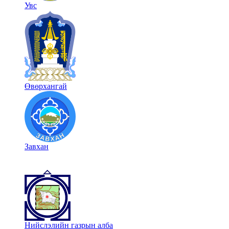
Увс
Өвөрхангай
Завхан
Нийслэлийн газрын алба