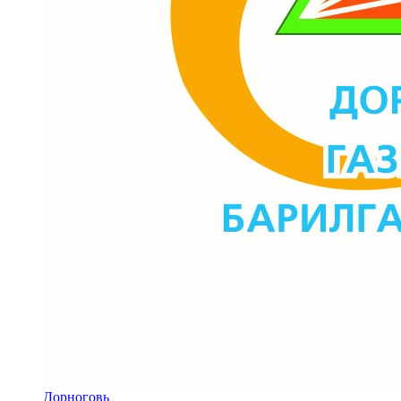
Дорноговь