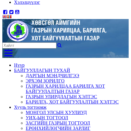
Хэлэлцүүлэг
Нүүр
БАЙГУУЛЛАГЫН ТУХАЙ
ДАРГЫН МЭНДЧИЛГЭЭ
ЭРХЭМ ЗОРИЛГО
ГАЗРЫН ХАРИЛЦАА БАРИЛГА ХОТ
БАЙГУУЛАЛТЫН ГАЗАР
ГАЗРЫН УЛИРДЛАГЫН ХЭЛТЭС
БАРИЛГА, ХОТ БАЙГУУЛАЛТЫН ХЭЛТЭС
Хууль тогтоомж
МОНГОЛ УЛСЫН ХУУЛИУД
УИХ-ЫН ТОГТООЛ
ЗАСГИЙН ГАЗРЫН ТОГТООЛ
ЕРӨНХИЙЛӨГЧИЙН ЗАРЛИГ