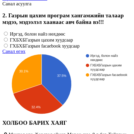
Санал асуулга
2. Газрын цахим програм хангамжийн талаар
мэдээ, мэдээлэл хаанаас авч байна вэ!!!
Иргэд, болон найз нөхдөөс
ГХБХБГазрын цахим хуудсаар
ГХБХБГазрын facaebook хуудсаар
Санал өгөх
Иргэд, болон найз
нөхдөөс
ГХБХБГазрын цахим
хуудсаар
30.1%
ГХБХБГазрын facaebook
37.5%
хуудсаар
32.4%
ХОЛБОО БАРИХ ХАЯГ