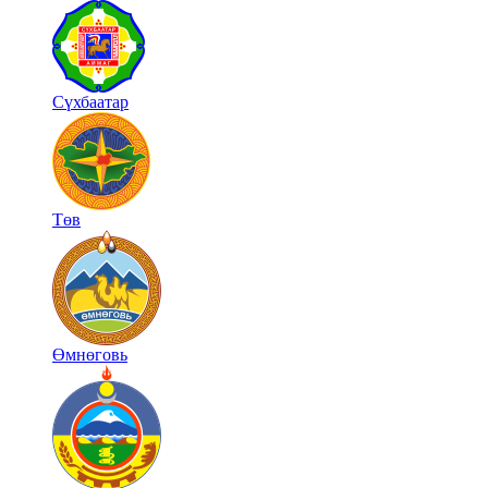
Сүхбаатар
Төв
Өмнөговь