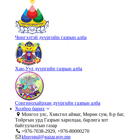
Чингэлтэй дүүргийн газрын алба
Хан-Уул дүүргийн газрын алба
Сонгинохайрхан дүүргийн газрын алба
Холбоо барих
Монгол улс, Хөвсгөл аймаг, Мөрөн сум, 8-р баг,
Тойргын урд Газрын харилцаа, барлига хот
байгуулалтын газар
+976-7038-2929, +976-80000270
khuvsgul@gazar.gov.mn