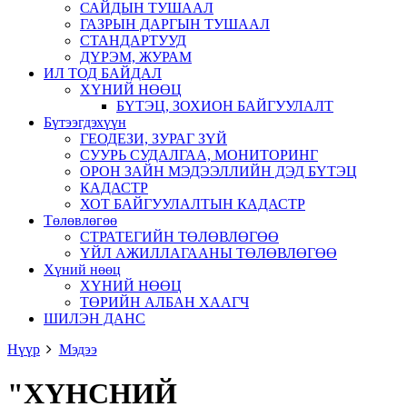
САЙДЫН ТУШААЛ
ГАЗРЫН ДАРГЫН ТУШААЛ
СТАНДАРТУУД
ДҮРЭМ, ЖУРАМ
ИЛ ТОД БАЙДАЛ
ХҮНИЙ НӨӨЦ
БҮТЭЦ, ЗОХИОН БАЙГУУЛАЛТ
Бүтээгдэхүүн
ГЕОДЕЗИ, ЗУРАГ ЗҮЙ
СУУРЬ СУДАЛГАА, МОНИТОРИНГ
ОРОН ЗАЙН МЭДЭЭЛЛИЙН ДЭД БҮТЭЦ
КАДАСТР
ХОТ БАЙГУУЛАЛТЫН КАДАСТР
Төлөвлөгөө
СТРАТЕГИЙН ТӨЛӨВЛӨГӨӨ
ҮЙЛ АЖИЛЛАГААНЫ ТӨЛӨВЛӨГӨӨ
Хүний нөөц
ХҮНИЙ НӨӨЦ
ТӨРИЙН АЛБАН ХААГЧ
ШИЛЭН ДАНС
Нүүр
Мэдээ
"ХҮНСНИЙ